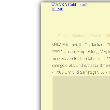
Home
Goldankauf Preise
Si
ANKA Edelmetall - Goldankauf: Di
***** Unsere Empfehlung: Vergle
merken, vergleichen lohnt sich. *
Anfahrtsplan
Zahngold etc. und erstellen Ihne
ANKA Edelmetallhandelsge
- 17:00 Uhr und Samstags 9:00 - 1