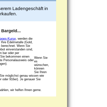
unserem Ladengeschäft in
rkaufen.
 Bargeld...
Tages-Kurse
, werden die
 Ihre Edelmetalle (Gold,
n) berechnet. Wenn Sie
bot einverstanden sind,
in bar oder per
 Sie bekommen einen
Wenn Sie
tte Personalausweis oder
es
ngen).
wünschen,
können
Sie Ihren
 Sie möglichst genau wissen wie
er oder 916er). Je genauer Sie
ählen, wir helfen Ihnen gerne.
e Öffnungszeiten: