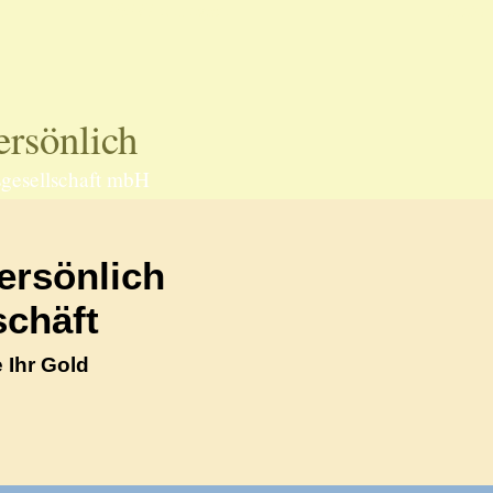
70597 Stuttgart
Telefo
rsönlich
gesellschaft mbH
ersönlich
chäft
 Ihr Gold