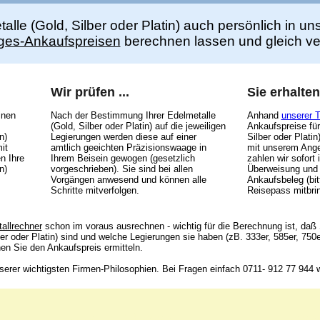
alle (Gold, Silber oder Platin) auch persönlich in 
ges-Ankaufspreisen
berechnen lassen und gleich ve
Wir prüfen ...
Sie erhalten
inen
Nach der Bestimmung Ihrer Edelmetalle
Anhand
unserer 
(Gold, Silber oder Platin) auf die jeweiligen
Ankaufspreise für
n)
Legierungen werden diese auf einer
Silber oder Plati
it
amtlich geeichten Präzisionswaage in
mit unserem Ange
n Ihre
Ihrem Beisein gewogen (gesetzlich
zahlen wir sofort 
n)
vorgeschrieben). Sie sind bei allen
Überweisung und
Vorgängen anwesend und können alle
Ankaufsbeleg (bi
Schritte mitverfolgen.
Reisepass mitbri
allrechner
schon im voraus ausrechnen - wichtig für die Berechnung ist, daß
er oder Platin) sind und welche Legierungen sie haben (zB. 333er, 585er, 750
n Sie den Ankaufspreis ermitteln.
erer wichtigsten Firmen-Philosophien. Bei Fragen einfach 0711- 912 77 944 w
Unsere Adresse:
Unser