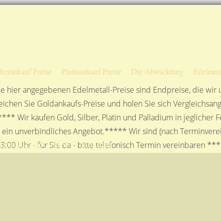
Sofortige Auszahlung!
Das sagen unsere Kunden
Unsere Öffnungszeiten
lberankauf Preise
Platinankauf Preise
Die Abwicklung
Edelmeta
e hier angegebenen Edelmetall-Preise sind Endpreise, die wir
ichen Sie Goldankaufs-Preise und holen Sie sich Vergleichsang
**** Wir kaufen Gold, Silber, Platin und Palladium in jeglicher
n ein unverbindliches Angebot.***** Wir sind (nach Terminverei
sellschaft mbH in Stuttgart
3:00 Uhr - für Sie da - bitte telefonisch Termin vereinbaren **