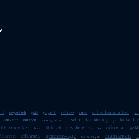
e...
scheideanstalten
old
çeyrek
degerloch
gold
1dukaten
satimi
gol
schmuckschätzung
goldankaufste
2dukaten
münzen
dukaten-goldmünzen
adresse
hilharmoniker
türkisch
juweliere
gold
braut
kostenlos
grammwage
diamanten
l
dbarren
erfahrung
sovereign