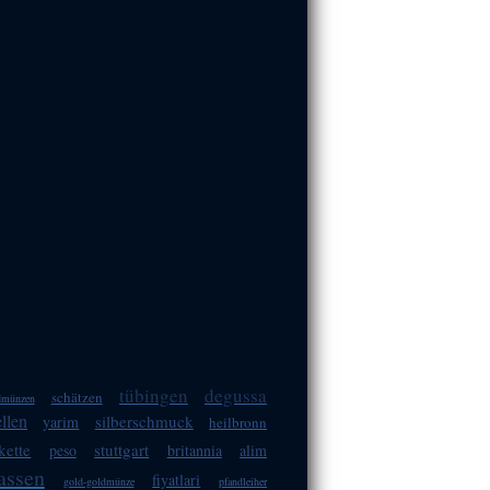
tübingen
degussa
schätzen
dmünzen
llen
silberschmuck
yarim
heilbronn
kette
stuttgart
peso
britannia
alim
assen
fiyatlari
gold-goldmünze
pfandleiher