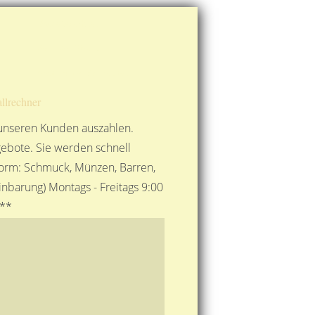
Route berechnen
So finden Sie uns
Gold mit der Post senden
llrechner
 unseren Kunden auszahlen.
ebote. Sie werden schnell
 Form: Schmuck, Münzen, Barren,
nbarung) Montags - Freitags 9:00
***