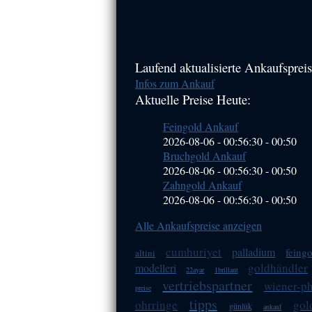
Haupt-
Laufend aktualisierte Ankaufspreis
Infos zum Ankauf
Sidebar
Aktuelle Preise Heute:
(Primary)
Feingold Ankauf
2026-08-06 - 00:56:30
-
00:50
Bruchgold Ankauf
2026-08-06 - 00:56:30
-
00:50
Zahngold Ankauf
2026-08-06 - 00:56:30
-
00:50
Alle Ankaufspreise anzeigen
cumhuriyet
palladium
feing
altini
goldhändler
modelleri
22ayar
1brillant
vertriebspartner
wiener-p
preise
tipps
ohrringe
gol
günlük
ankauf