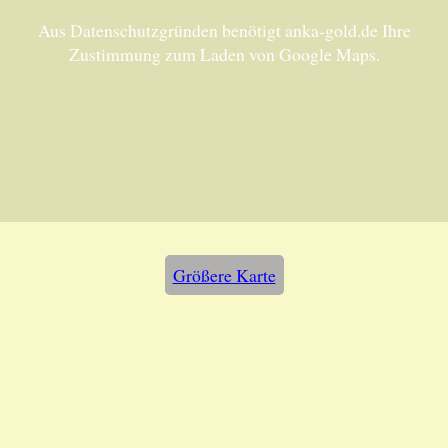
Aus Datenschutzgründen benötigt anka-gold.de Ihre
Zustimmung zum Laden von Google Maps.
Größere Karte
Unsere Adresse:
Unser
ANKA Edelmetallhandels-
Montag
gesellschaft mbH
Samsta
Felix-Dahn-Str. 4
nach T