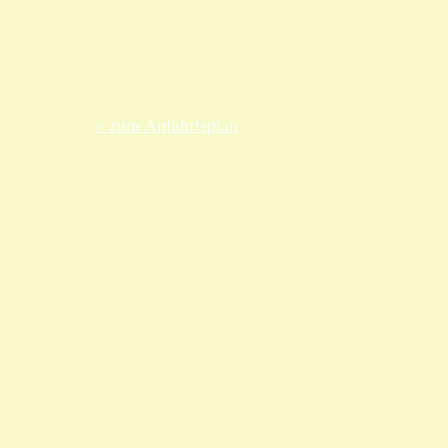
ANKA Edelmetallhandels-
Edelme
gesellschaft mbH
nur nac
Felix-Dahn-Str. 4
Termin
70597 Stuttgart
Telefo
» zum Anfahrtsplan