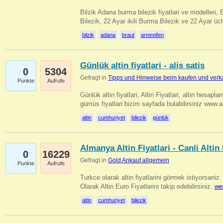
Bilzik Adana burma bilezik fiyatlari ve modelleri, 
Bilezik, 22 Ayar ikili Burma Bilezik ve 22 Ayar 
bilzik
adana
braut
armreifen
Günlük altin fiyatlari - alis satis
0
5304
Gefragt in
Tipps und Hinweise beim kaufen und verk
Punkte
Aufrufe
Günlük altin fiyatlari, Altin Fiyatlari, altin hesapla
gümüs fiyatlari bizim sayfada bulabilirsiniz www.
altin
cumhuriyet
bilezik
günlük
Almanya Altin Fiyatlari - Canli Altin F
0
16229
Gefragt in
Gold Ankauf allgemein
Punkte
Aufrufe
Turkce olarak altin fiyatlarini görmek istiyorsaniz.
Olarak Altin Euro Fiyatlarini takip edebilirsiniz.
we
altin
cumhuriyet
bilezik