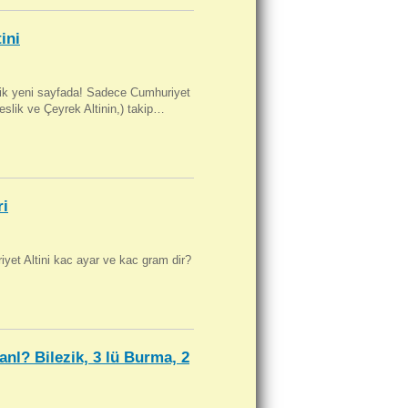
ini
artik yeni sayfada! Sadece Cumhuriyet
Beslik ve Çeyrek Altinin,) takip…
ri
yet Altini kac ayar ve kac gram dir?
anl? Bilezik, 3 lü Burma, 2