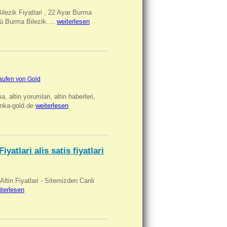
Bilezik Fiyatlari , 22 Ayar Burma
üclü Burma Bilezik.…
weiterlesen
aufen von Gold
ma, altin yorumlari, altin haberleri,
anka-gold.de
weiterlesen
iyatlari alis satis fiyatlari
 Altin Fiyatlari - Sitemizden Canli
iterlesen