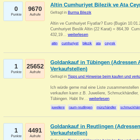
Altin Cumhuriyet Bilezik ve Ata Ceyr
0
9670
Gefragt in
Burma Bilezik
Punkte
Aufrufe
Altin ve Cumhuriyet Fiyatlar? Euro (Bugün 10.01.20
Cumhuriyet Beslik Altin (22 Karat) = 864,39  Cumh
432,19…
weiterlesen
altin
cumhuriyet
bilezik
ata
ceyrek
Goldankauf in Tübingen (Adressen A
1
25652
Verkaufstellen)
Punkte
Aufrufe
Gefragt in
Tipps und Hinweise beim kaufen und verk
Ich würde gerne mal eine Liste zusammenstelle
verkaufen kann z.B. Juweliere, Schmuckhändler
Tübingen. Habt Ihr…
weiterlesen
juweliere
raum-reutlingen
münzhändler
schmuckhän
Goldankauf in Reutlingen (Adressen
1
4491
Verkaufstellen)
Punkte
Aufrufe