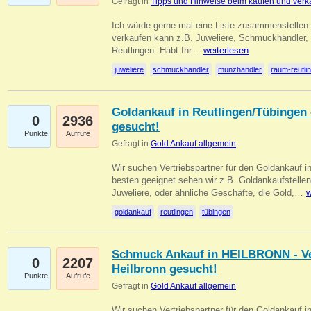
Gefragt in
Tipps und Hinweise beim kaufen und verk
Ich würde gerne mal eine Liste zusammenstelle
verkaufen kann z.B. Juweliere, Schmuckhändler
Reutlingen. Habt Ihr…
weiterlesen
juweliere
schmuckhändler
münzhändler
raum-reutli
Goldankauf in Reutlingen/Tübingen 
0
2936
gesucht!
Punkte
Aufrufe
Gefragt in
Gold Ankauf allgemein
Wir suchen Vertriebspartner für den Goldankauf 
besten geeignet sehen wir z.B. Goldankaufstellen
Juweliere, oder ähnliche Geschäfte, die Gold,…
w
goldankauf
reutlingen
tübingen
Schmuck Ankauf in HEILBRONN - Ver
0
2207
Heilbronn gesucht!
Punkte
Aufrufe
Gefragt in
Gold Ankauf allgemein
Wir suchen Vertriebspartner für den Goldankauf i