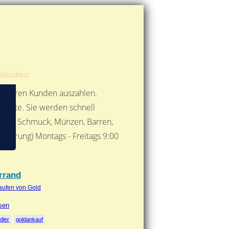
Route berechnen
So finden Sie uns
Gold mit der Post senden
llrechner
 unseren Kunden auszahlen.
ebote. Sie werden schnell
 Form: Schmuck, Münzen, Barren,
nbarung) Montags - Freitags 9:00
***
rrand
aufen von Gold
esen
dler
goldankauf