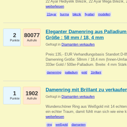
22 Ayar Hediyelik Bilezik, 22 Ayar Mega Bilezik
weiterlesen
22ayar
burma
bilezik
fiyatlari
modelleri
Eleganter Damenring aus Palladium 
2
80077
Größe : 58 mm / 18, 4 mm
Punkte
Aufrufe
Gefragt in
Diamanten verkaufen
Preis:135,- EUR Verhandlungsbasis Standort:D-85
Damenring Größe: 58mm / 18,4 mm (Innen-Umfang
333er Gold / 500er-Palladium. Breite: 4 mm Stä
damenring
palladium
gold
1brillant
Damenring mit Brillant zu verkaufe
1
1902
Gefragt in
Diamanten verkaufen
Punkte
Aufrufe
Wunderschöner Ring aus Weißgold mit 14 echten 
ein echter Traum, damit fühlt man sich wie eine kl
weiterlesen
ring
weißgold
diamanten