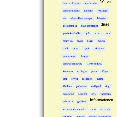
Waren
raum-reutlingen
münzhändler
schmuckhändler
tübingen
reutlingen
ata
schmuckbewertungen
1dukaten
diese
goldschmuck
scheideanstalten
goldankaufstellen
gold
altini
braut
armreifen
adana
bilzik
günlük
canli
yarim
ceyrek
heilbronn
grammwage
ohrringe
schmuckschätzung
silberschmuck
kostenlos
esslingen
preise
22ayar
tam
çeyrek
modelleri
burma
1brillant
palladium
weißgold
ring
damenring
schätzen
kette
fachmann
Informationen
gebraucht
goldkette
wiener-philharmoniker
peso
sovereign
britannia
münzen
dukaten-goldmünzen