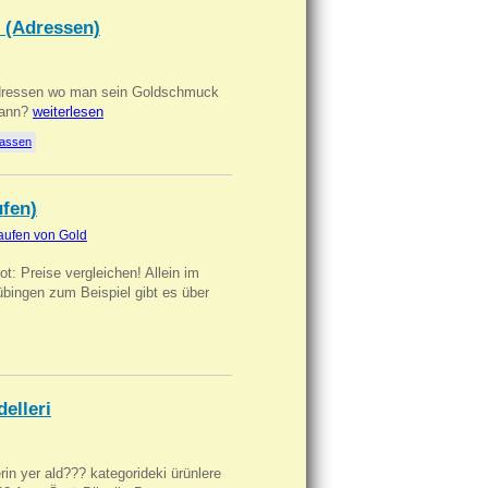
 (Adressen)
Adressen wo man sein Goldschmuck
kann?
weiterlesen
lassen
ufen)
aufen von Gold
t: Preise vergleichen! Allein im
übingen zum Beispiel gibt es über
delleri
ilerin yer ald??? kategorideki ürünlere