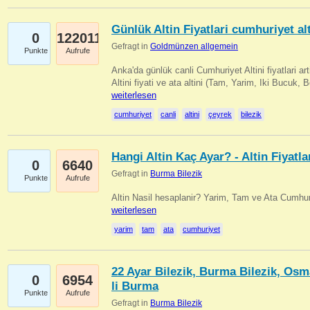
Günlük Altin Fiyatlari cumhuriyet alt
0
122011
Gefragt in
Goldmünzen allgemein
Punkte
Aufrufe
Anka'da günlük canli Cumhuriyet Altini fiyatlari 
Altini fiyati ve ata altini (Tam, Yarim, Iki Bucuk, 
weiterlesen
cumhuriyet
canli
altini
çeyrek
bilezik
Hangi Altin Kaç Ayar? - Altin Fiyatla
0
6640
Gefragt in
Burma Bilezik
Punkte
Aufrufe
Altin Nasil hesaplanir? Yarim, Tam ve Ata Cumhuri
weiterlesen
yarim
tam
ata
cumhuriyet
22 Ayar Bilezik, Burma Bilezik, Osm
0
6954
li Burma
Punkte
Aufrufe
Gefragt in
Burma Bilezik