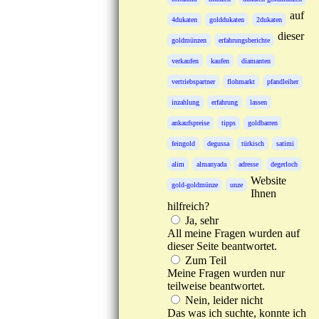
auf
4dukaten
golddukaten
2dukaten
dieser
goldmünzen
erfahrungsberichte
verkaufen
kaufen
diamanten
vertriebspartner
flohmarkt
pfandleiher
inzahlung
erfahrung
lassen
ankaufspreise
tipps
goldbarren
feingold
degussa
türkisch
satimi
alim
almanyada
adresse
degerloch
Website
gold-goldmünze
unze
Ihnen
hilfreich?
Ja, sehr
All meine Fragen wurden auf
dieser Seite beantwortet.
Zum Teil
Meine Fragen wurden nur
teilweise beantwortet.
Nein, leider nicht
Das was ich suchte, konnte ich