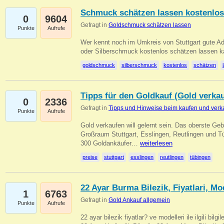
Schmuck schätzen lassen kostenlos
0
9604
Gefragt in
Goldschmuck schätzen lassen
Punkte
Aufrufe
Wer kennt noch im Umkreis von Stuttgart gute 
oder Silberschmuck kostenlos schätzen lassen 
goldschmuck
silberschmuck
kostenlos
schätzen
Tipps für den Goldkauf (Gold verka
0
2336
Gefragt in
Tipps und Hinweise beim kaufen und verk
Punkte
Aufrufe
Gold verkaufen will gelernt sein. Das oberste Gebo
Großraum Stuttgart, Esslingen, Reutlingen und T
300 Goldankäufer…
weiterlesen
preise
stuttgart
esslingen
reutlingen
tübingen
22 Ayar Burma Bilezik, Fiyatlari, Mo
1
6763
Gefragt in
Gold Ankauf allgemein
Punkte
Aufrufe
22 ayar bilezik fiyatlar? ve modelleri ile ilgili bilg