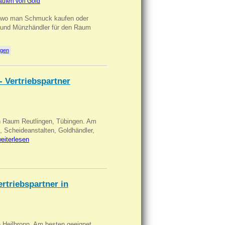
aufen von Gold
n wo man Schmuck kaufen oder
, und Münzhändler für den Raum
ngen
- Vertriebspartner
in Raum Reutlingen, Tübingen. Am
, Scheideanstalten, Goldhändler,
eiterlesen
triebspartner in
n Heilbronn. Am besten geeignet