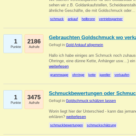
sehen wir z.B. Goldankaufstellen, Scheideanstalt
ähnliche Geschäfte, die mit Goldschmuck oder
schmuck
ankauf
heilbronn
vertriebspartner
Gebrauchten Goldschmuck wo verk
1
2186
Gefragt in
Gold Ankauf allgemein
Punkte
Aufrufe
Hallo ich habe einiges am Schmuck noch zuhause
Ohrringe, eine dünne Kette, Anhänger usw....) ei
weiterlesen
grammwage
ohrringe
kette
juwelier
verkaufen
Schmuckbewertungen oder Schmuc
1
3475
Gefragt in
Goldschmuck schätzen lassen
Punkte
Aufrufe
Worin liegt hier der Unterschied - kann das jeman
erklären?
weiterlesen
schmuckbewertungen
schmuckschätzung