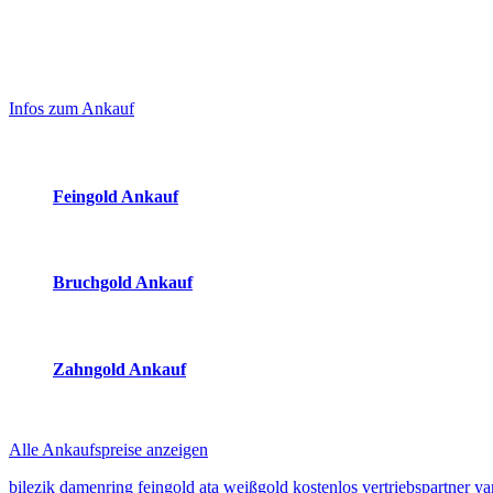
Laufend aktualisierte Ankaufspreise...
Haupt-
Sidebar
Infos zum Ankauf
(Primary)
Aktuelle Preise Heute:
Feingold Ankauf
2026-08-07 - 08:03:32
-
07:50
Bruchgold Ankauf
2026-08-07 - 08:03:32
-
07:50
Zahngold Ankauf
2026-08-07 - 08:03:32
-
07:50
Alle Ankaufspreise anzeigen
bilezik
damenring
feingold
ata
weißgold
kostenlos
vertriebspartner
ya