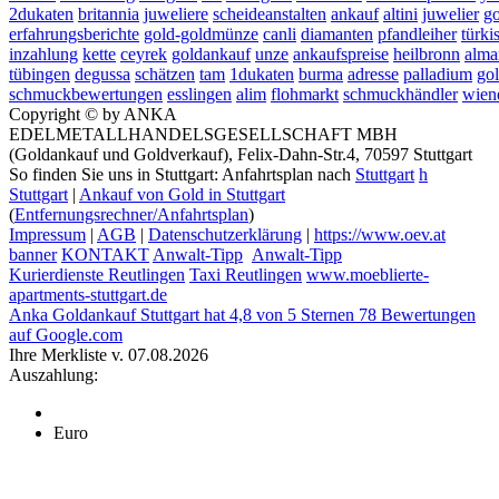
2dukaten
britannia
juweliere
scheideanstalten
ankauf
altini
juwelier
go
erfahrungsberichte
gold-goldmünze
canli
diamanten
pfandleiher
türki
inzahlung
kette
ceyrek
goldankauf
unze
ankaufspreise
heilbronn
alma
tübingen
degussa
schätzen
tam
1dukaten
burma
adresse
palladium
go
schmuckbewertungen
esslingen
alim
flohmarkt
schmuckhändler
wien
Copyright © by ANKA
EDELMETALLHANDELSGESELLSCHAFT MBH
(Goldankauf und Goldverkauf), Felix-Dahn-Str.4, 70597 Stuttgart
So finden Sie uns in Stuttgart: Anfahrtsplan nach
Stuttgart
h
Stuttgart
|
Ankauf von Gold in Stuttgart
(
Entfernungsrechner/Anfahrtsplan
)
Impressum
|
AGB
|
Datenschutzerklärung
|
https://www.oev.at
banner
KONTAKT
Anwalt-Tipp
Anwalt-Tipp
Kurierdienste Reutlingen
Taxi Reutlingen
www.moeblierte-
apartments-stuttgart.de
Anka Goldankauf Stuttgart
hat
4,8
von
5
Sternen
78
Bewertungen
auf Google.com
Ihre Merkliste v. 07.08.2026
Auszahlung:
Euro