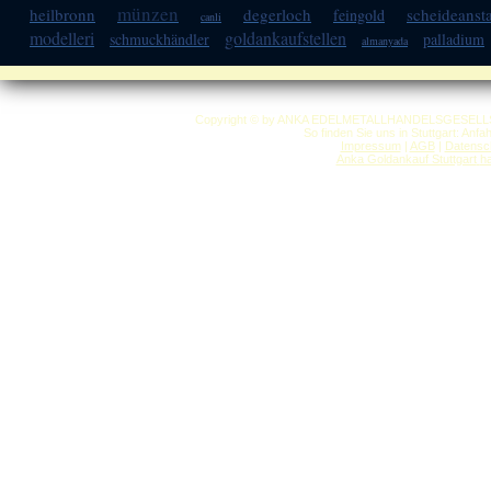
münzen
heilbronn
degerloch
scheideansta
feingold
canli
modelleri
goldankaufstellen
schmuckhändler
palladium
almanyada
Copyright © by ANKA EDELMETALLHANDELSGESELLSCHAF
So finden Sie uns in Stuttgart: Anf
Impressum
|
AGB
|
Datensc
Anka Goldankauf Stuttgart
h