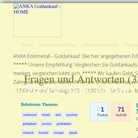
Home
Goldankauf Preise
Silberankauf Preise
Platin
ANKA Edelmetall - Goldankauf: Die hier angegebenen Ede
***** Unsere Empfehlung: Vergleichen Sie Goldankaufs-P
merken, vergleichen lohnt sich. ***** Wir kaufen Gold, S
Fragen und Antworten (
3
Zahngold etc. und erstellen Ihnen ein unverbindliches A
ANKA Edelmetallhandelsgesellschaft mbH
- 17:00 Uhr und Samstags 9:00 - 13:00 Uhr - für Sie da - 
Beliebteste Themen:
1
71
cumhuriyet
bilezik
altin
juweliere
Punkte
Aufrufe
G
goldankauf
juwelier
goldhändler
schmuck
fiyatlari
stuttgart
ankauf