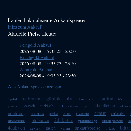
Haupt-
Laufend aktualisierte Ankaufspreise...
Infos zum Ankauf
Sidebar
Aktuelle Preise Heute:
(Primary)
Feingold Ankauf
2026-08-08 - 19:33:23
-
23:50
Bruchgold Ankauf
2026-08-08 - 19:33:23
-
23:50
Zahngold Ankauf
2026-08-08 - 19:33:23
-
23:50
Alle Ankaufspreise anzeigen
ata
fachmann
günlük
satimi
altin
kette
fiyatlari
bilezik
pfandleiher
ceyrek
türkisch
juwelier
schmuckbewertungen
tübingen
braut
alim
erfahrung
preise
kostenlos
juweliere
verkaufen
2dukaten
a
goldbarren
grammwage
silberschmuck
erfahrungsberichte
4dukaten
britan
ankaufspreise
lassen
çeyrek
yarim
bilzik