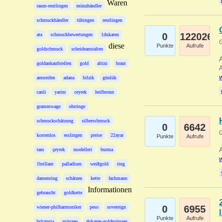
Waren
raum-reutlingen
münzhändler
schmuckhändler
tübingen
reutlingen
0
122026
ata
schmuckbewertungen
1dukaten
G
diese
Punkte
Aufrufe
goldschmuck
scheideanstalten
A
goldankaufstellen
gold
altini
braut
A
w
armreifen
adana
bilzik
günlük
canli
yarim
ceyrek
heilbronn
grammwage
ohrringe
schmuckschätzung
silberschmuck
0
6642
G
kostenlos
esslingen
preise
22ayar
Punkte
Aufrufe
A
tam
çeyrek
modelleri
burma
w
1brillant
palladium
weißgold
ring
damenring
schätzen
kette
fachmann
Informationen
gebraucht
goldkette
0
6955
wiener-philharmoniker
peso
sovereign
Punkte
Aufrufe
britannia
münzen
dukaten-goldmünzen