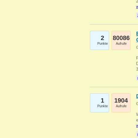
2
w
2
80086
Punkte
Aufrufe
G
1
1904
G
Punkte
Aufrufe
e
w