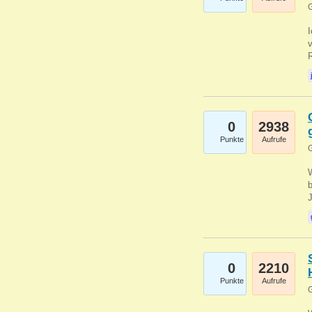
G
0
2938
Punkte
Aufrufe
G
b
0
2210
Punkte
Aufrufe
G