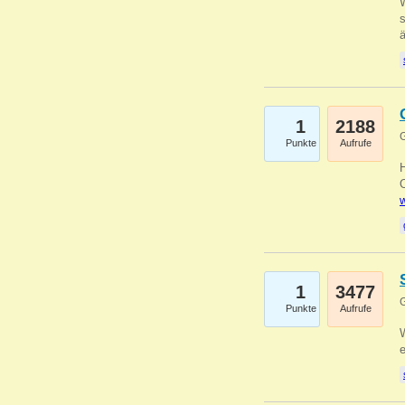
W
s
1
2188
G
Punkte
Aufrufe
O
w
1
3477
G
Punkte
Aufrufe
W