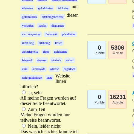
G
auf
4dukaten
golddukaten
2dukaten
B
dieser
B
goldmünzen
erfahrungsberichte
verkaufen
kaufen
diamanten
vertriebspartner
flohmarkt
pfandleiher
inzahlung
erfahrung
lassen
0
5306
G
ankaufspreise
tipps
goldbarren
Punkte
Aufrufe
feingold
degussa
türkisch
satimi
G
g
alim
almanyada
adresse
degerloch
Website
gold-goldmünze
unze
Ihnen
hilfreich?
Ja, sehr
0
16231
All meine Fragen wurden auf
G
Punkte
Aufrufe
dieser Seite beantwortet.
Zum Teil
T
Meine Fragen wurden nur
O
teilweise beantwortet.
Nein, leider nicht
Das was ich suchte, konnte ich