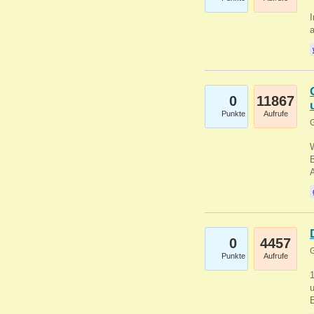
I
a
0
11867
Punkte
Aufrufe
G
B
0
4457
G
Punkte
Aufrufe
u