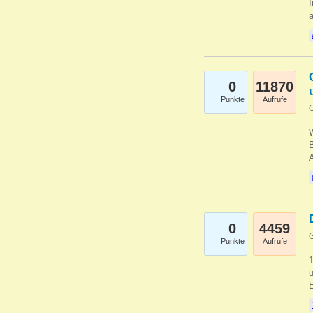
I
a
0
11870
Punkte
Aufrufe
G
B
0
4459
G
Punkte
Aufrufe
u