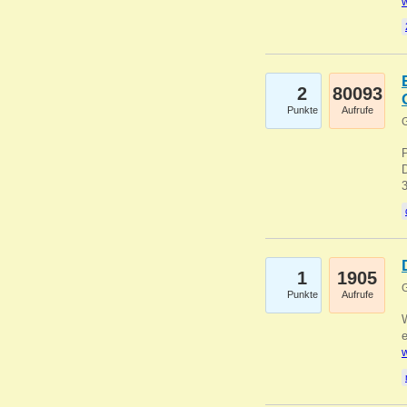
w
2
80093
Punkte
Aufrufe
G
1
1905
G
Punkte
Aufrufe
e
w