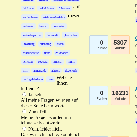
B
auf
4dukaten
golddukaten
2dukaten
B
dieser
goldmünzen
erfahrungsberichte
verkaufen
kaufen
diamanten
vertriebspartner
flohmarkt
pfandleiher
0
5307
inzahlung
erfahrung
lassen
G
Punkte
Aufrufe
ankaufspreise
tipps
goldbarren
G
g
feingold
degussa
türkisch
satimi
alim
almanyada
adresse
degerloch
Website
gold-goldmünze
unze
Ihnen
hilfreich?
0
16233
Ja, sehr
G
Punkte
Aufrufe
All meine Fragen wurden auf
dieser Seite beantwortet.
T
Zum Teil
O
Meine Fragen wurden nur
teilweise beantwortet.
Nein, leider nicht
Das was ich suchte, konnte ich