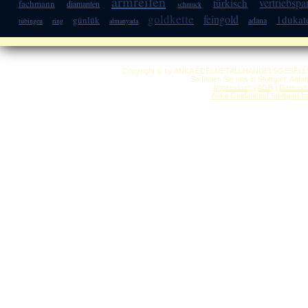
armreifen
vertriebspa
türkisch
fachmann
diamanten
schmuck
goldkette
feingold
1dukat
günlük
adana
tübingen
ring
almanyada
Copyright © by ANKA EDELMETALLHANDELSGESELLSCHAF
So finden Sie uns in Stuttgart: Anf
Impressum
|
AGB
|
Datensc
Anka Goldankauf Stuttgart
h