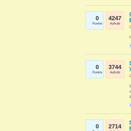
0
4247
Punkte
Aufrufe
G
0
3744
Punkte
Aufrufe
G
W
s
0
2714