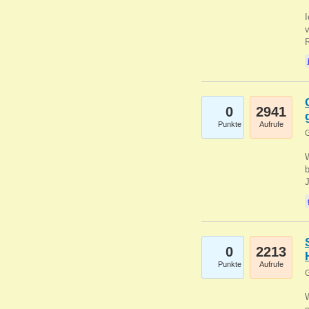
0
2941
Punkte
Aufrufe
G
b
0
2213
Punkte
Aufrufe
G
W