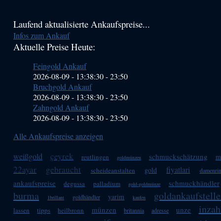
Haupt-
Laufend aktualisierte Ankaufspreise...
Infos zum Ankauf
Sidebar
Aktuelle Preise Heute:
(Primary)
Feingold Ankauf
2026-08-09 - 13:38:30
-
23:50
Bruchgold Ankauf
2026-08-09 - 13:38:30
-
23:50
Zahngold Ankauf
2026-08-09 - 13:38:30
-
23:50
Alle Ankaufspreise anzeigen
çeyrek
weißgold
schmuckschätzung
m
reutlingen
goldmünzen
22ayar
gebraucht
fiyatlari
gold
scheideanstalten
damenri
ankaufspreise
schmuckhändler
degussa
palladium
gold-goldmünze
burma
goldankaufstell
yarim
goldhändler
1brillant
kaufen
inzah
münzen
unze
lassen
tipps
heilbronn
britannia
adresse