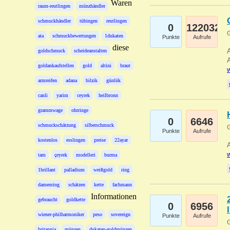
Waren
raum-reutlingen
münzhändler
schmuckhändler
tübingen
reutlingen
0
122032
G
ata
schmuckbewertungen
1dukaten
Punkte
Aufrufe
diese
A
goldschmuck
scheideanstalten
A
goldankaufstellen
gold
altini
braut
w
armreifen
adana
bilzik
günlük
canli
yarim
ceyrek
heilbronn
grammwage
ohrringe
0
6646
schmuckschätzung
silberschmuck
G
Punkte
Aufrufe
kostenlos
esslingen
preise
22ayar
A
w
tam
çeyrek
modelleri
burma
1brillant
palladium
weißgold
ring
damenring
schätzen
kette
fachmann
Informationen
gebraucht
goldkette
0
6956
wiener-philharmoniker
peso
sovereign
Punkte
Aufrufe
G
britannia
münzen
dukaten-goldmünzen