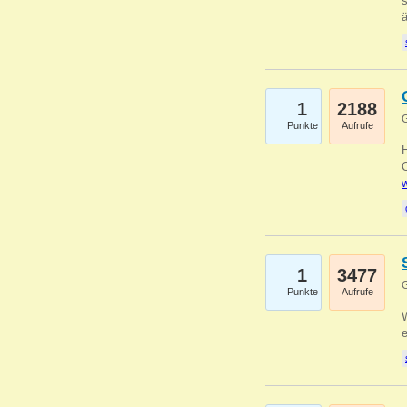
s
1
2188
G
Punkte
Aufrufe
O
w
1
3477
G
Punkte
Aufrufe
W