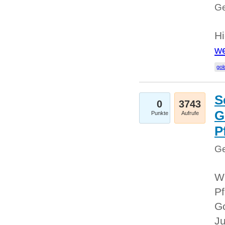
Ge
Hi
we
gol
S
0
3743
G
Punkte
Aufrufe
P
Ge
Wi
Pf
Go
Ju