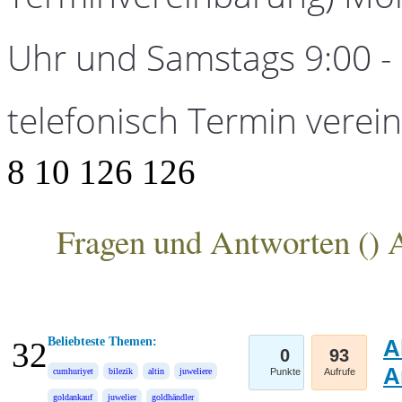
Uhr und Samstags 9:00 - 1
telefonisch Termin verei
8
10
126
126
Fragen und Antworten (
) 
ANKA Edelmetallhandelsgesellschaft mbH
Beliebteste Themen:
A
32
0
93
A
cumhuriyet
bilezik
altin
juweliere
Punkte
Aufrufe
goldankauf
juwelier
goldhändler