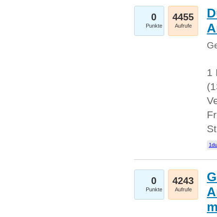
D
0
4455
A
Punkte
Aufrufe
Ge
1 
(
Ve
Fr
St
1du
G
0
4243
A
Punkte
Aufrufe
m