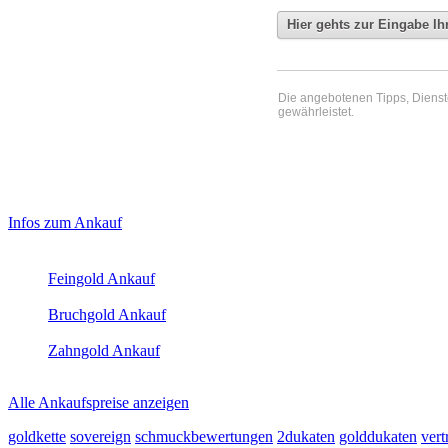
Die angebotenen Tipps, Dienste 
gewährleistet.
Haupt-
Laufend aktualisierte Ankaufspreise...
Infos zum Ankauf
Sidebar
Aktuelle Preise Heute:
(Primary)
Feingold Ankauf
2026-08-08 - 09:06:59
-
23:50
Bruchgold Ankauf
2026-08-08 - 09:06:59
-
23:50
Zahngold Ankauf
2026-08-08 - 09:06:59
-
23:50
Alle Ankaufspreise anzeigen
goldkette
sovereign
schmuckbewertungen
2dukaten
golddukaten
vert