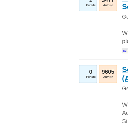
1
3477
S
Punkte
Aufrufe
Ge
Wo
pl
sc
S
0
9605
(
Punkte
Aufrufe
Ge
We
A
Si