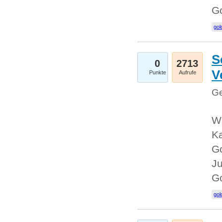
G
gol
S
0
2713
V
Punkte
Aufrufe
Ge
Wi
Ka
Go
Ju
G
gol