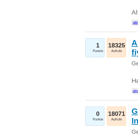
Al
alti
A
1
18325
fi
Punkte
Aufrufe
Ge
H
al
G
0
18071
I
Punkte
Aufrufe
Ge