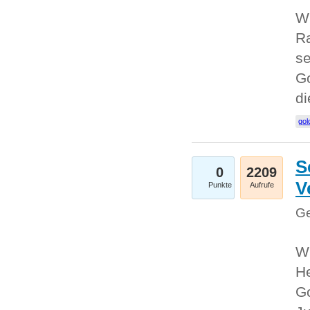
Wi
Ra
se
Go
d
gol
S
0
2209
V
Punkte
Aufrufe
Ge
Wi
He
Go