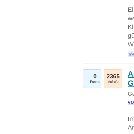
Ei
we
Kl
gü
W
gol
A
0
2365
G
Punkte
Aufrufe
Ge
vo
Im
An