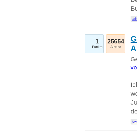
Bu
alti
G
1
25654
A
Punkte
Aufrufe
Ge
vo
Ic
w
Ju
d
juw