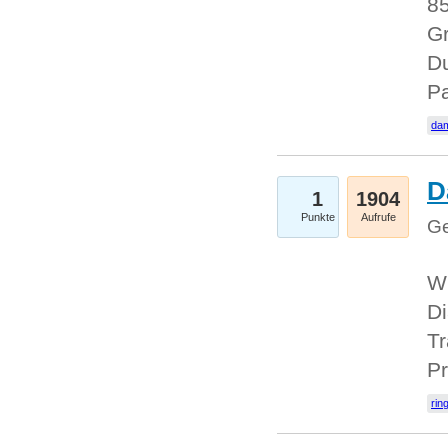
85
Gr
Du
Pa
dam
D
1
1904
Punkte
Aufrufe
Ge
W
Di
Tr
Pr
rin