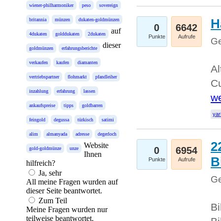
wiener-philharmoniker
peso
sovereign
H
britannia
münzen
dukaten-goldmünzen
0
6642
auf
4dukaten
golddukaten
2dukaten
Punkte
Aufrufe
Ge
dieser
goldmünzen
erfahrungsberichte
verkaufen
kaufen
diamanten
Al
vertriebspartner
flohmarkt
pfandleiher
Cu
inzahlung
erfahrung
lassen
we
ankaufspreise
tipps
goldbarren
yar
feingold
degussa
türkisch
satimi
alim
almanyada
adresse
degerloch
2
Website
0
6954
gold-goldmünze
unze
Ihnen
B
Punkte
Aufrufe
hilfreich?
Ja, sehr
Ge
All meine Fragen wurden auf
dieser Seite beantwortet.
Zum Teil
Bi
Meine Fragen wurden nur
teilweise beantwortet.