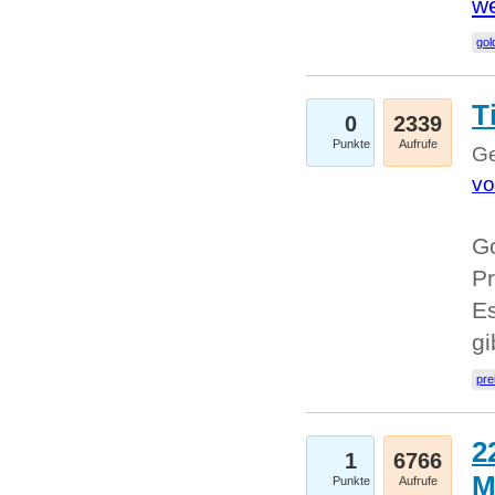
we
go
T
0
2339
Punkte
Aufrufe
Ge
vo
Go
Pr
Es
g
pre
2
1
6766
M
Punkte
Aufrufe