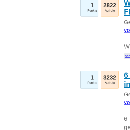
W
1
2822
F
Punkte
Aufrufe
Ge
vo
W
sc
6
1
3232
i
Punkte
Aufrufe
Ge
vo
6 
ge