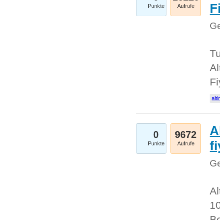
Fi
Punkte
Aufrufe
Ge
Tu
Al
Fi
alti
A
0
9672
f
Punkte
Aufrufe
Ge
Al
10
Be