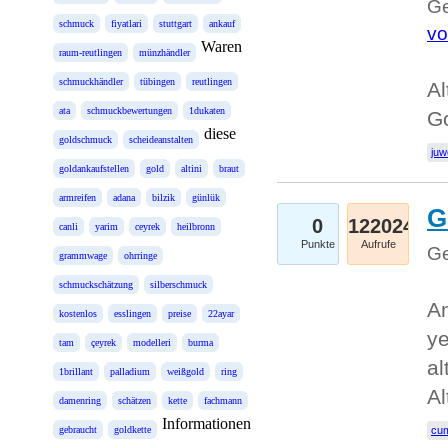
Ge
schmuck
fiyatlari
stuttgart
ankauf
vo
Waren
raum-reutlingen
münzhändler
schmuckhändler
tübingen
reutlingen
Al
ata
schmuckbewertungen
1dukaten
Go
diese
goldschmuck
scheideanstalten
juw
goldankaufstellen
gold
altini
braut
armreifen
adana
bilzik
günlük
G
0
122024
canli
yarim
ceyrek
heilbronn
Punkte
Aufrufe
Ge
grammwage
ohrringe
schmuckschätzung
silberschmuck
An
kostenlos
esslingen
preise
22ayar
ye
tam
çeyrek
modelleri
burma
al
1brillant
palladium
weißgold
ring
Al
damenring
schätzen
kette
fachmann
Informationen
gebraucht
goldkette
cum