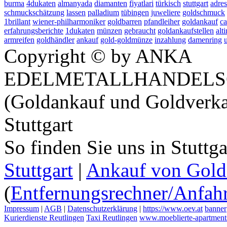
burma
4dukaten
almanyada
diamanten
fiyatlari
türkisch
stuttgart
adres
schmuckschätzung
lassen
palladium
tübingen
juweliere
goldschmuck
1brillant
wiener-philharmoniker
goldbarren
pfandleiher
goldankauf
ca
erfahrungsberichte
1dukaten
münzen
gebraucht
goldankaufstellen
alti
armreifen
goldhändler
ankauf
gold-goldmünze
inzahlung
damenring
Copyright © by ANKA
EDELMETALLHANDELS
(Goldankauf und Goldverka
Stuttgart
So finden Sie uns in Stuttg
Stuttgart
|
Ankauf von Gold 
(
Entfernungsrechner/Anfahr
Impressum
|
AGB
|
Datenschutzerklärung
|
https://www.oev.at
banner
Kurierdienste Reutlingen
Taxi Reutlingen
www.moeblierte-apartments-