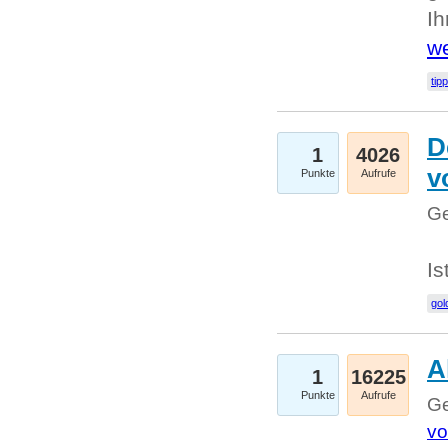
I
we
tip
D
1
4026
v
Punkte
Aufrufe
Ge
Is
gol
A
1
16225
Punkte
Aufrufe
Ge
vo