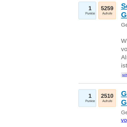
S
1
5259
G
Punkte
Aufrufe
Ge
W
v
Al
is
sc
G
1
2510
G
Punkte
Aufrufe
Ge
vo