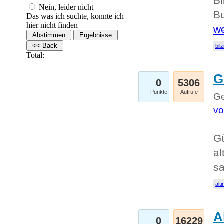
Bi
Nein, leider nicht
Bu
Das was ich suchte, konnte ich
hier nicht finden
we
bilz
Total:
G
0
5306
Punkte
Aufrufe
Ge
vo
Gü
al
sa
alti
A
0
16229