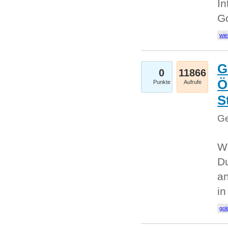
In
G
wie
G
0
11866
Ö
Punkte
Aufrufe
S
Ge
Wi
Du
an
i
gol