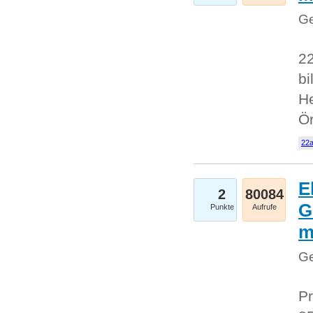
Ge
22
bi
He
Ö
22a
E
2
80084
G
Punkte
Aufrufe
Ge
Pr