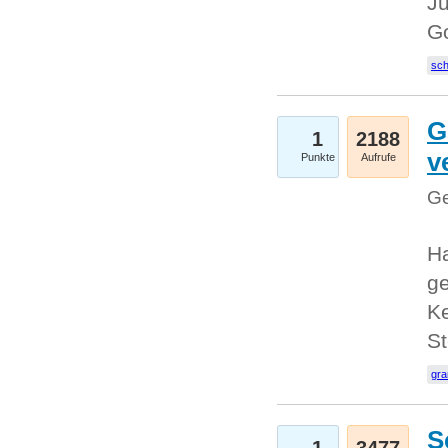
Ju
G
sc
G
1
2188
v
Punkte
Aufrufe
Ge
H
ge
Ke
S
gr
S