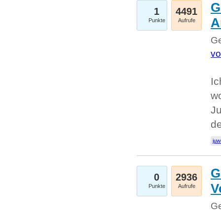
G
1
4491
A
Punkte
Aufrufe
Ge
vo
Ic
w
Ju
d
juw
G
0
2936
V
Punkte
Aufrufe
Ge