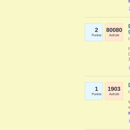
w
2
80080
Punkte
Aufrufe
G
1
1903
G
Punkte
Aufrufe
e
w