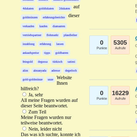
B
auf
4dukaten
golddukaten
2dukaten
B
dieser
goldmünzen
erfahrungsberichte
verkaufen
kaufen
diamanten
vertriebspartner
flohmarkt
pfandleiher
0
5305
inzahlung
erfahrung
lassen
G
Punkte
Aufrufe
ankaufspreise
tipps
goldbarren
G
g
feingold
degussa
türkisch
satimi
alim
almanyada
adresse
degerloch
Website
gold-goldmünze
unze
Ihnen
hilfreich?
0
16229
Ja, sehr
G
Punkte
Aufrufe
All meine Fragen wurden auf
dieser Seite beantwortet.
T
Zum Teil
O
Meine Fragen wurden nur
teilweise beantwortet.
Nein, leider nicht
Das was ich suchte, konnte ich