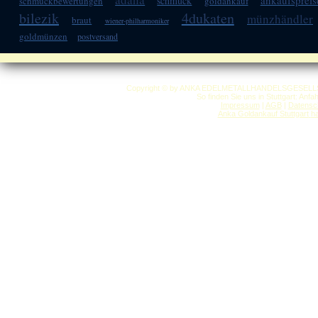
ankaufspreis
schmuck
schmuckbewertungen
goldankauf
bilezik
4dukaten
münzhändler
braut
wiener-philharmoniker
goldmünzen
postversand
Copyright © by ANKA EDELMETALLHANDELSGESELLSCHAF
So finden Sie uns in Stuttgart: Anf
Impressum
|
AGB
|
Datensc
Anka Goldankauf Stuttgart
h