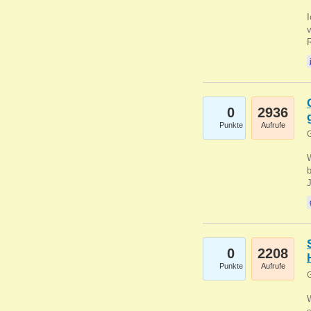
0
2936
Punkte
Aufrufe
G
b
0
2208
Punkte
Aufrufe
G
W