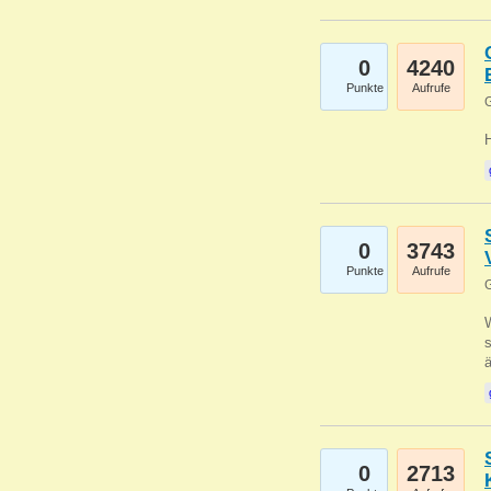
0
4240
Punkte
Aufrufe
G
0
3743
Punkte
Aufrufe
G
W
s
0
2713