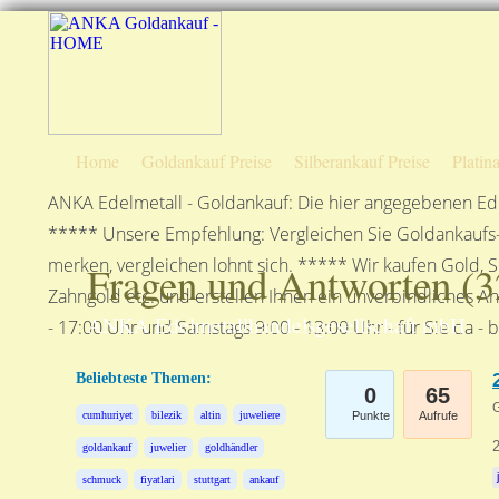
Home
Goldankauf Preise
Silberankauf Preise
Platin
ANKA Edelmetall - Goldankauf: Die hier angegebenen Ede
***** Unsere Empfehlung: Vergleichen Sie Goldankaufs-P
merken, vergleichen lohnt sich. ***** Wir kaufen Gold, S
Fragen und Antworten (
3
Zahngold etc. und erstellen Ihnen ein unverbindliches A
ANKA Edelmetallhandelsgesellschaft mbH
- 17:00 Uhr und Samstags 9:00 - 13:00 Uhr - für Sie da - 
Beliebteste Themen:
0
65
G
cumhuriyet
bilezik
altin
juweliere
Punkte
Aufrufe
2
goldankauf
juwelier
goldhändler
schmuck
fiyatlari
stuttgart
ankauf