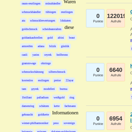
Waren
raum-reutlingen
münzhändler
schmuckhändler
tübingen
reutlingen
0
122019
G
ata
schmuckbewertungen
1dukaten
Punkte
Aufrufe
diese
A
goldschmuck
scheideanstalten
A
goldankaufstellen
gold
altini
braut
w
armreifen
adana
bilzik
günlük
canli
yarim
ceyrek
heilbronn
grammwage
ohrringe
0
6640
schmuckschätzung
silberschmuck
G
Punkte
Aufrufe
kostenlos
esslingen
preise
22ayar
A
w
tam
çeyrek
modelleri
burma
1brillant
palladium
weißgold
ring
damenring
schätzen
kette
fachmann
Informationen
gebraucht
goldkette
0
6954
wiener-philharmoniker
peso
sovereign
Punkte
Aufrufe
G
britannia
münzen
dukaten-goldmünzen