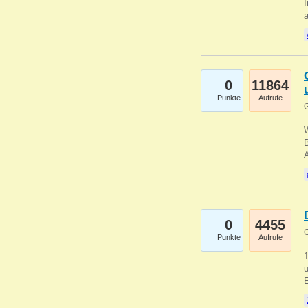
I
a
0
11864
Punkte
Aufrufe
G
B
0
4455
G
Punkte
Aufrufe
u