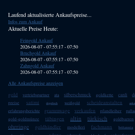
Haupt-
Laufend aktualisierte Ankaufspreise...
Infos zum Ankauf
Sidebar
Aktuelle Preise Heute:
(Primary)
Feingold Ankauf
2026-08-07 - 07:55:17
-
07:50
Bruchgold Ankauf
2026-08-07 - 07:55:17
-
07:50
Zahngold Ankauf
2026-08-07 - 07:55:17
-
07:50
Alle Ankaufspreise anzeigen
gold
silberschmuck
canli
d
goldkette
vertriebspartner
ata
satimi
scheideanstalten
preise
weißgold
degerloch
anka
grammwage
verkaufen
pfandleiher
erfahrungsberichte
pall
altin
türkisch
tübingen
gold-goldmünze
goldbarren
ohrringe
goldhändler
fachmann
modelleri
britannia
adana