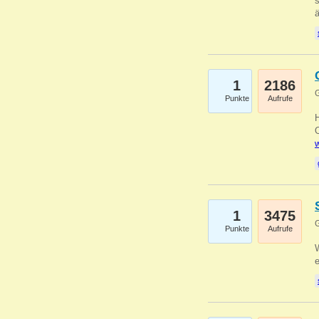
s
1
2186
G
Punkte
Aufrufe
O
w
1
3475
G
Punkte
Aufrufe
W