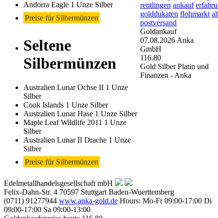
Andorra Eagle 1 Unze Silber
reutlingen
ankauf
erfahr
golddukaten
flohmarkt
al
Preise für Silbermünzen
postversand
Goldankauf
07.08.2026
Anka
Seltene
GmbH
116.80
Silbermünzen
Gold Silber Platin und
Finanzen - Anka
Australien Lunar Ochse II 1 Unze
Silber
Cook Islands 1 Unze Silber
Australien Lunar Hase 1 Unze Silber
Maple Leaf Wildlife 2011 1 Unze
Silber
Australien Lunar II Drache 1 Unze
Silber
Preise für Silbermünzen
Edelmetallhandelsgesellschaft mbH
Felix-Dahn-Str. 4
70597
Stuttgart
Baden-Wuerttemberg
(0711) 91277944
www.anka-gold.de
Hours:
Mo-Fr 09:00-17:00
Di
09:00-17:00
Sa 09:00-13:00