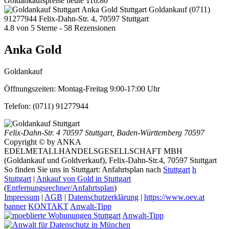
Goldankaufspreise heute
116.80
Anka Gold Stuttgart
Goldankauf
(0711)
91277944
Felix-Dahn-Str. 4, 70597 Stuttgart
4.8
von
5
Sterne -
58
Rezensionen
Anka Gold
Goldankauf
Öffnungszeiten:
Montag-Freitag 9:00-17:00 Uhr
Telefon:
(0711) 91277944
Felix-Dahn-Str. 4
70597 Stuttgart
,
Baden-Württemberg
70597
Copyright © by ANKA
EDELMETALLHANDELSGESELLSCHAFT MBH
(Goldankauf und Goldverkauf), Felix-Dahn-Str.4, 70597 Stuttgart
So finden Sie uns in Stuttgart: Anfahrtsplan nach
Stuttgart
h
Stuttgart
|
Ankauf von Gold in Stuttgart
(
Entfernungsrechner/Anfahrtsplan
)
Impressum
|
AGB
|
Datenschutzerklärung
|
https://www.oev.at
banner
KONTAKT
Anwalt-Tipp
Anwalt-Tipp