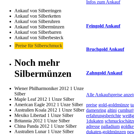
Infos zum Ankauf
(Primary)
Ankauf von Silberringen
Aktuelle Preise Heu
Ankauf von Silberketten
Ankauf von Silberuhren
Feingold Ankauf
Ankauf von Silbermünzen
Ankauf von Silberbarren
2026-08-07 - 10:56:29
-
Ankauf von Silberbesteck
Preise für Silberschmuck
Bruchgold Ankauf
Noch mehr
2026-08-07 - 10:56:29
-
Silbermünzen
Zahngold Ankauf
2026-08-07 - 10:56:29
-
Wiener Philharmoniker 2012 1 Unze
Silber
Alle Ankaufspreise anze
Maple Leaf 2012 1 Unze Silber
American Eagle 2012 1 Unze Silber
preise
gold-goldmünze
t
Australien Koala 2012 1 Unze Silber
damenring
altini
cumhuri
Mexiko Libertad 1 Unze Silber
erfahrungsberichte
weißg
Britannia 2012 1 Unze Silber
1dukaten
schmuckschätz
China Panda 2012 1 Unze Silber
adresse
palladium
goldke
Australien Lunar 1 Unze Silber
dukaten-goldmünzen
pes