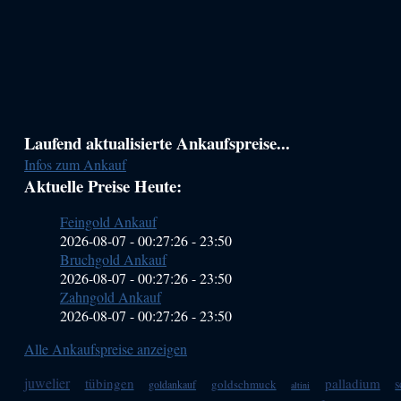
Haupt-
Laufend aktualisierte Ankaufspreise...
Infos zum Ankauf
Sidebar
Aktuelle Preise Heute:
(Primary)
Feingold Ankauf
2026-08-07 - 00:27:26
-
23:50
Bruchgold Ankauf
2026-08-07 - 00:27:26
-
23:50
Zahngold Ankauf
2026-08-07 - 00:27:26
-
23:50
Alle Ankaufspreise anzeigen
juwelier
tübingen
palladium
s
goldschmuck
goldankauf
altini