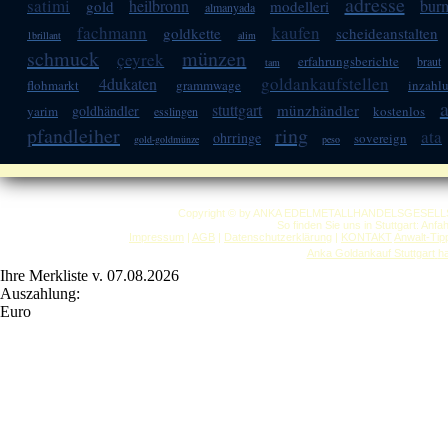
adresse
satimi
heilbronn
bur
gold
modelleri
almanyada
fachmann
kaufen
goldkette
scheideanstalten
1brillant
alim
schmuck
münzen
çeyrek
erfahrungsberichte
braut
tam
goldankaufstellen
4dukaten
flohmarkt
grammwage
inzahl
a
stuttgart
münzhändler
goldhändler
yarim
kostenlos
esslingen
pfandleiher
ring
ata
ohrringe
sovereign
gold-goldmünze
peso
Copyright © by ANKA EDELMETALLHANDELSGESELLSCHAF
So finden Sie uns in Stuttgart: Anf
Impressum
|
AGB
|
Datenschutzerklärung
|
KONTAKT
Anwalt-Tip
Anka Goldankauf Stuttgart
h
Ihre Merkliste v. 07.08.2026
Auszahlung:
Euro