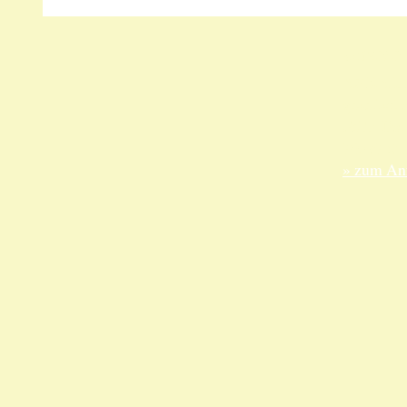
Unsere 
ANKA Ede
gesellsch
Felix-Dah
70597 Stu
» zum Anf