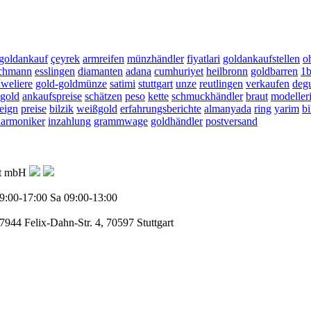
goldankauf
çeyrek
armreifen
münzhändler
fiyatlari
goldankaufstellen
o
chmann
esslingen
diamanten
adana
cumhuriyet
heilbronn
goldbarren
1b
uweliere
gold-goldmünze
satimi
stuttgart
unze
reutlingen
verkaufen
deg
ngold
ankaufspreise
schätzen
peso
kette
schmuckhändler
braut
modeller
eign
preise
bilzik
weißgold
erfahrungsberichte
almanyada
ring
yarim
bi
harmoniker
inzahlung
grammwage
goldhändler
postversand
ft mbH
9:00-17:00
Sa 09:00-13:00
77944
Felix-Dahn-Str. 4, 70597 Stuttgart