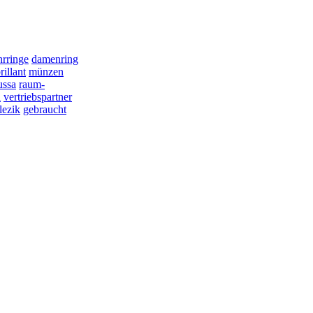
hrringe
damenring
rillant
münzen
ussa
raum-
i
vertriebspartner
lezik
gebraucht