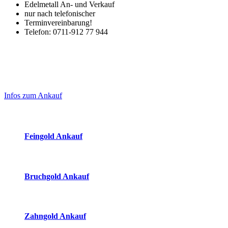
Edelmetall An- und Verkauf
nur nach telefonischer
Terminvereinbarung!
Telefon: 0711-912 77 944
Laufend aktualisierte Ankaufspreise...
Haupt-
Sidebar
Infos zum Ankauf
(Primary)
Aktuelle Preise Heute:
Feingold Ankauf
2026-08-06 - 04:11:44
-
03:50
Bruchgold Ankauf
2026-08-06 - 04:11:44
-
03:50
Zahngold Ankauf