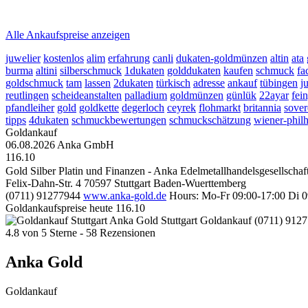
2026-08-06 - 04:11:44
-
03:50
Alle Ankaufspreise anzeigen
juwelier
kostenlos
alim
erfahrung
canli
dukaten-goldmünzen
altin
ata
burma
altini
silberschmuck
1dukaten
golddukaten
kaufen
schmuck
fa
goldschmuck
tam
lassen
2dukaten
türkisch
adresse
ankauf
tübingen
j
reutlingen
scheideanstalten
palladium
goldmünzen
günlük
22ayar
fei
pfandleiher
gold
goldkette
degerloch
ceyrek
flohmarkt
britannia
sover
tipps
4dukaten
schmuckbewertungen
schmuckschätzung
wiener-phil
Goldankauf
06.08.2026
Anka GmbH
116.10
Gold Silber Platin und Finanzen - Anka Edelmetallhandelsgesellscha
Felix-Dahn-Str. 4
70597
Stuttgart
Baden-Wuerttemberg
(0711) 91277944
www.anka-gold.de
Hours:
Mo-Fr 09:00-17:00
Di 0
Goldankaufspreise heute
116.10
Anka Gold Stuttgart
Goldankauf
(0711) 912
4.8
von
5
Sterne -
58
Rezensionen
Anka Gold
Goldankauf