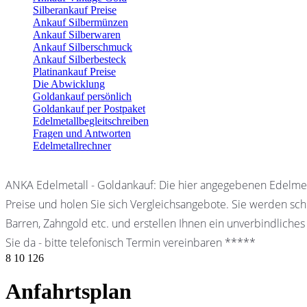
Silberankauf Preise
Ankauf Silbermünzen
Ankauf Silberwaren
Ankauf Silberschmuck
Ankauf Silberbesteck
Platinankauf Preise
Die Abwicklung
Goldankauf persönlich
Goldankauf per Postpaket
Edelmetallbegleitschreiben
Fragen und Antworten
Edelmetallrechner
ANKA Edelmetall - Goldankauf: Die hier angegebenen Edelmet
Preise und holen Sie sich Vergleichsangebote. Sie werden schn
Barren, Zahngold etc. und erstellen Ihnen ein unverbindliches
Sie da - bitte telefonisch Termin vereinbaren *****
8
10
126
Anfahrtsplan