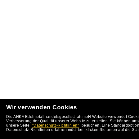
Wir verwenden Cookies
Die ANKA Edelmetallhandelsgesellschaft mbH Website verwendet Cookie
Verbesserung der Qualität unserer Website zu erstellen. Sie können uns
unsere Seite
"Datenschutz-Richtlinien"
besuchen. Eine Standardoption 
Datenschutz-Richtlinien erfahren möchten, klicken Sie unten auf die Sch