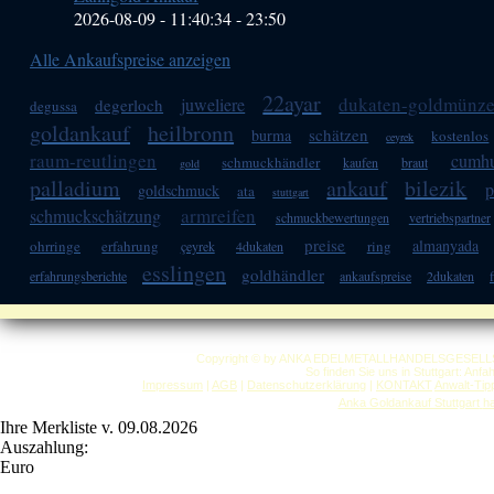
2026-08-09 - 11:40:34
-
23:50
Alle Ankaufspreise anzeigen
22ayar
dukaten-goldmünz
juweliere
degerloch
degussa
goldankauf
heilbronn
schätzen
burma
kostenlos
ceyrek
raum-reutlingen
cumhu
schmuckhändler
kaufen
braut
gold
palladium
ankauf
bilezik
p
goldschmuck
ata
stuttgart
armreifen
schmuckschätzung
schmuckbewertungen
vertriebspartner
preise
almanyada
ohrringe
erfahrung
ring
çeyrek
4dukaten
esslingen
goldhändler
erfahrungsberichte
ankaufspreise
2dukaten
f
Copyright © by ANKA EDELMETALLHANDELSGESELLSCHAF
So finden Sie uns in Stuttgart: Anf
Impressum
|
AGB
|
Datenschutzerklärung
|
KONTAKT
Anwalt-Tip
Anka Goldankauf Stuttgart
h
Ihre Merkliste v. 09.08.2026
Auszahlung:
Euro