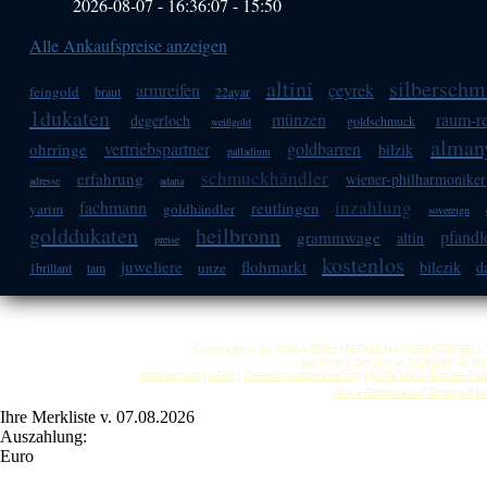
2026-08-07 - 16:36:07
-
15:50
Alle Ankaufspreise anzeigen
altini
silbersch
armreifen
çeyrek
feingold
braut
22ayar
1dukaten
münzen
raum-re
degerloch
goldschmuck
weißgold
alman
vertriebspartner
goldbarren
ohrringe
bilzik
palladium
schmuckhändler
erfahrung
wiener-philharmoniker
adresse
adana
inzahlung
fachmann
reutlingen
yarim
goldhändler
sovereign
golddukaten
heilbronn
pfandl
grammwage
altin
preise
kostenlos
juweliere
flohmarkt
bilezik
d
unze
1brillant
tam
Copyright © by ANKA EDELMETALLHANDELSGESELLSCHAF
So finden Sie uns in Stuttgart: Anf
Impressum
|
AGB
|
Datenschutzerklärung
|
KONTAKT
Anwalt-Tip
Anka Goldankauf Stuttgart
h
Ihre Merkliste v. 07.08.2026
Auszahlung:
Euro