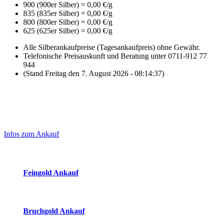
900 (900er Silber) = 0,00 €/g
835 (835er Silber) = 0,00 €/g
800 (800er Silber) = 0,00 €/g
625 (625er Silber) = 0,00 €/g
Alle Silberankaufpreise (Tagesankaufpreis) ohne Gewähr.
Telefonische Preisauskunft und Beratung unter 0711-912 77
944
(Stand Freitag den 7. August 2026 - 08:14:37)
Laufend aktualisierte Ankaufspreise...
Haupt-
Sidebar
Infos zum Ankauf
(Primary)
Aktuelle Preise Heute:
Feingold Ankauf
2026-08-07 - 08:14:37
-
07:50
Bruchgold Ankauf