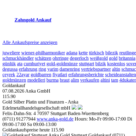
2026-08-07 - 08:14:37
-
07:50
Zahngold Ankauf
2026-08-07 - 08:14:37
-
07:50
Alle Ankaufspreise anzeigen
juweliere
wiener-philharmoniker
adana
kette
türkisch
bilezik
reutling
schmuckhändler
schätzen
ohrringe
degerloch
weißgold
gold
britannia
günlük
ata
cumhuriyet
gold-goldmünze
stuttgart
bilzik
kostenlos
sove
degussa
erfahrung
ring
yarim
damenring
vertriebspartner
altin
schmuc
çeyrek
22ayar
goldbarren
fiyatlari
erfahrungsberichte
scheideanstalten
goldmünzen
modelleri
burma
braut
alim
verkaufen
altini
tam
4dukate
Goldankauf
07.08.2026
Anka GmbH
115.90
Gold Silber Platin und Finanzen - Anka
Edelmetallhandelsgesellschaft mbH
Felix-Dahn-Str. 4
70597
Stuttgart
Baden-Wuerttemberg
(0711) 91277944
www.anka-gold.de
Hours:
Mo-Fr 09:00-17:00
Di
09:00-17:00
Sa 09:00-13:00
Goldankaufspreise heute
115.90
Anka Gold Stuttgart
Goldankauf
(0711)