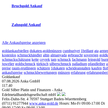
Bruchgold Ankauf
2026-08-09 - 14:02:09
-
23:50
Zahngold Ankauf
2026-08-09 - 14:02:09
-
23:50
Alle Ankaufspreise anzeigen
goldankaufstellen
dukaten-goldmünzen
cumhuriyet
1brillant
ata
armre
kostenlos
schmuckhändler
altin
almanyada
gebraucht
sovereign
goldk
schmuckschätzung
kette
ceyrek
tam
schmuck
fachmann
feingold
bur
juwelier
goldschmuck
türkisch
silberschmuck
palladium
pfandleiher
a
preise
raum-reutlingen
schätzen
1dukaten
scheideanstalten
kaufen
flo
ankaufspreise
schmuckbewertungen
münzen
erfahrung
erfahrungsber
Goldankauf
07.08.2026
Anka GmbH
117.40
Gold Silber Platin und Finanzen - Anka
Edelmetallhandelsgesellschaft mbH
Felix-Dahn-Str. 4
70597
Stuttgart
Baden-Wuerttemberg
(0711) 91277944
www.anka-gold.de
Hours:
Mo-Fr 09:00-17:00
Di
09:00-17:00
Sa 09:00-13:00