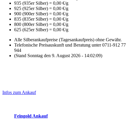
935 (935er Silber) = 0,00 €/g
925 (925er Silber) = 0,00 €/g
900 (900er Silber) = 0,00 €/g
835 (835er Silber) = 0,00 €/g
800 (800er Silber) = 0,00 €/g
625 (625er Silber) = 0,00 €/g
Alle Silberankaufpreise (Tagesankaufpreis) ohne Gewähr.
Telefonische Preisauskunft und Beratung unter 0711-912 77
944
(Stand Sonntag den 9. August 2026 - 14:02:09)
Laufend aktualisierte Ankaufspreise...
Haupt-
Sidebar
Infos zum Ankauf
(Primary)
Aktuelle Preise Heute:
Feingold Ankauf
2026-08-09 - 14:02:09
-
23:50