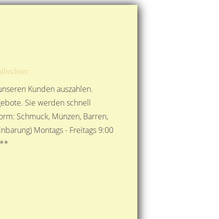
Route berechnen
So finden Sie uns
Gold mit der Post senden
llrechner
 unseren Kunden auszahlen.
ebote. Sie werden schnell
 Form: Schmuck, Münzen, Barren,
nbarung) Montags - Freitags 9:00
***