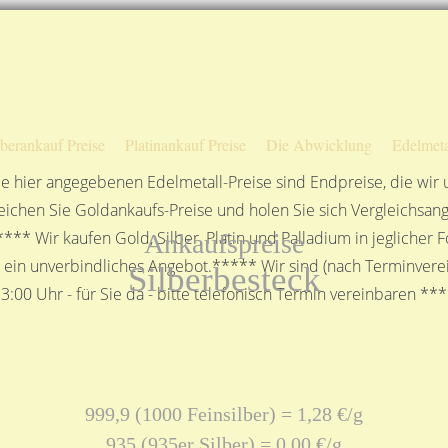
Sofortige Auszahlung!
Das sagen unsere Kunden
Unsere Öffnungszeiten
lberankauf Preise
Platinankauf Preise
Die Abwicklung
Edelmeta
e hier angegebenen Edelmetall-Preise sind Endpreise, die wir
ichen Sie Goldankaufs-Preise und holen Sie sich Vergleichsang
**** Wir kaufen Gold, Silber, Platin und Palladium in jeglicher
Ankaufspreise
n ein unverbindliches Angebot.***** Wir sind (nach Terminverei
Silberbesteck
3:00 Uhr - für Sie da - bitte telefonisch Termin vereinbaren **
999,9 (1000 Feinsilber) = 1,28 €/g
935 (935er Silber) = 0,00 €/g