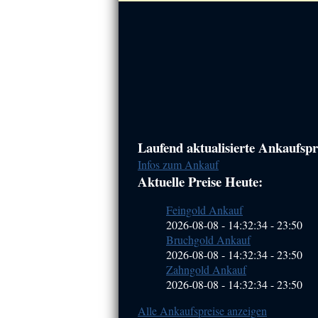
Haupt-
Laufend aktualisierte Ankaufspre
Infos zum Ankauf
Sidebar
Aktuelle Preise Heute:
(Primary)
Feingold Ankauf
2026-08-08 - 14:32:34
-
23:50
Bruchgold Ankauf
2026-08-08 - 14:32:34
-
23:50
Zahngold Ankauf
2026-08-08 - 14:32:34
-
23:50
Alle Ankaufspreise anzeigen