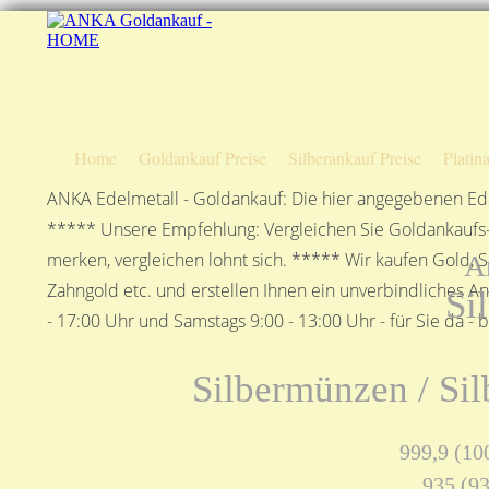
Home
Goldankauf Preise
Silberankauf Preise
Platin
ANKA Edelmetall - Goldankauf: Die hier angegebenen Ede
***** Unsere Empfehlung: Vergleichen Sie Goldankaufs-P
merken, vergleichen lohnt sich. ***** Wir kaufen Gold, S
A
Zahngold etc. und erstellen Ihnen ein unverbindliches A
Si
- 17:00 Uhr und Samstags 9:00 - 13:00 Uhr - für Sie da - 
Silbermünzen / Sil
999,9 (100
935 (93