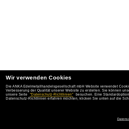
Wir verwenden Cookies
Die ANKA Edelmetallhandelsgesellschaft mbH Website verwendet Cookie
Verbesserung der Qualität unserer Website zu erstellen. Sie können uns
unsere Seite
"Datenschutz-Richtlinien"
besuchen. Eine Standardoption 
Datenschutz-Richtlinien erfahren möchten, klicken Sie unten auf die Sch
Datensc