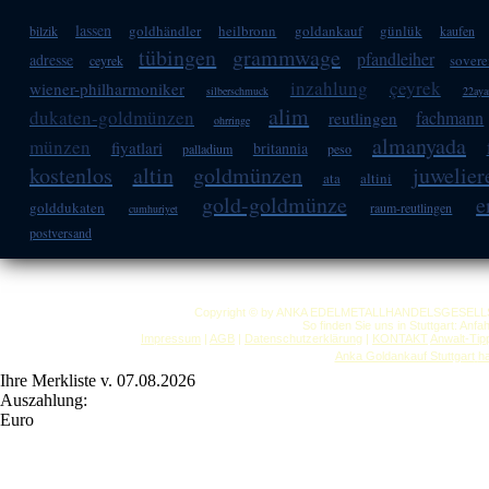
lassen
goldhändler
heilbronn
goldankauf
günlük
bilzik
kaufen
tübingen
grammwage
pfandleiher
adresse
sovere
ceyrek
inzahlung
çeyrek
wiener-philharmoniker
silberschmuck
22aya
alim
dukaten-goldmünzen
fachmann
reutlingen
ohrringe
almanyada
münzen
fiyatlari
britannia
palladium
peso
kostenlos
altin
goldmünzen
juwelier
ata
altini
gold-goldmünze
e
golddukaten
raum-reutlingen
cumhuriyet
postversand
Copyright © by ANKA EDELMETALLHANDELSGESELLSCHAF
So finden Sie uns in Stuttgart: Anf
Impressum
|
AGB
|
Datenschutzerklärung
|
KONTAKT
Anwalt-Tip
Anka Goldankauf Stuttgart
h
Ihre Merkliste v. 07.08.2026
Auszahlung:
Euro