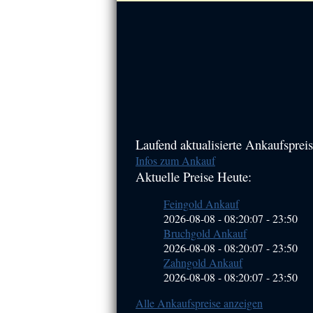
Haupt-
Laufend aktualisierte Ankaufspreis
Infos zum Ankauf
Sidebar
Aktuelle Preise Heute:
(Primary)
Feingold Ankauf
2026-08-08 - 08:20:07
-
23:50
Bruchgold Ankauf
2026-08-08 - 08:20:07
-
23:50
Zahngold Ankauf
2026-08-08 - 08:20:07
-
23:50
Alle Ankaufspreise anzeigen