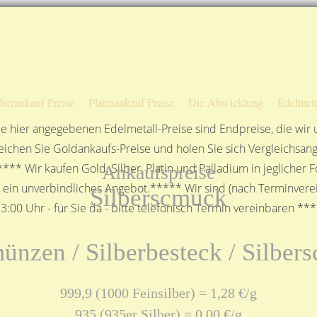
Sofortige Auszahlung!
Das sagen unsere Kunden
Unsere Öffnungszeiten
lberankauf Preise
Platinankauf Preise
Die Abwicklung
Edelmeta
e hier angegebenen Edelmetall-Preise sind Endpreise, die wir
ichen Sie Goldankaufs-Preise und holen Sie sich Vergleichsang
**** Wir kaufen Gold, Silber, Platin und Palladium in jeglicher
Ankaufspreise
n ein unverbindliches Angebot.***** Wir sind (nach Terminverei
Silberscmuck
3:00 Uhr - für Sie da - bitte telefonisch Termin vereinbaren **
ünzen / Silberbesteck / Silbe
999,9 (1000 Feinsilber) = 1,28 €/g
935 (935er Silber) = 0,00 €/g