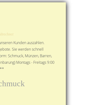
Route berechnen
So finden Sie uns
Gold mit der Post senden
llrechner
 unseren Kunden auszahlen.
ebote. Sie werden schnell
 Form: Schmuck, Münzen, Barren,
nbarung) Montags - Freitags 9:00
***
rschmuck