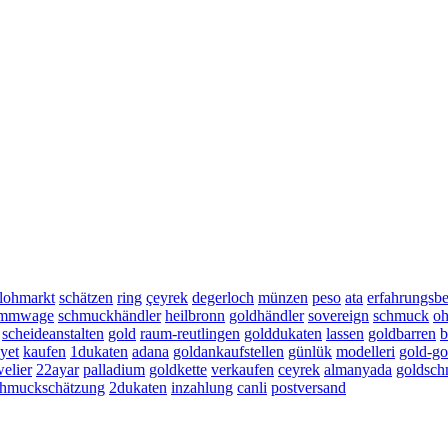
flohmarkt
schätzen
ring
çeyrek
degerloch
münzen
peso
ata
erfahrungsbe
ammwage
schmuckhändler
heilbronn
goldhändler
sovereign
schmuck
oh
scheideanstalten
gold
raum-reutlingen
golddukaten
lassen
goldbarren
b
yet
kaufen
1dukaten
adana
goldankaufstellen
günlük
modelleri
gold-g
welier
22ayar
palladium
goldkette
verkaufen
ceyrek
almanyada
goldsc
chmuckschätzung
2dukaten
inzahlung
canli
postversand