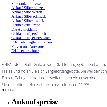
Silberankauf Preise
Ankauf Silbermünzen
Ankauf Silberwaren
Ankauf Silberschmuck
Ankauf Silberbesteck
Platinankauf Preise
Die Abwicklung
Goldankauf persönlich
Goldankauf per Postpaket
Edelmetallbegleitschreiben
Fragen und Antworten
Edelmetallrechner
ANKA Edelmetall - Goldankauf: Die hier angegebenen Edelmet
Preise und holen Sie sich Vergleichsangebote. Sie werden schn
Barren, Zahngold etc. und erstellen Ihnen ein unverbindliches
Sie da - bitte telefonisch Termin vereinbaren *****
8
10
126
Ankaufspreise