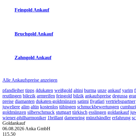
Feingold Ankauf
2026-08-06 - 01:55:40
-
01:50
Bruchgold Ankauf
2026-08-06 - 01:55:40
-
01:50
Zahngold Ankauf
2026-08-06 - 01:55:40
-
01:50
Alle Ankaufspreise anzeigen
pfandleiher
tipps
4dukaten
weißgold
altini
burma
unze
ankauf
yarim
reutlingen
bilezik
armreifen
feingold
bilzik
ankaufspreise
degussa
gr
preise
diamanten
dukaten-goldmünzen
satimi
fiyatlari
vertriebspartner
juweliere
alim
altin
kostenlos
tübingen
schmuckbewertungen
cumhuri
goldmünzen
silberschmuck
stuttgart
türkisch
esslingen
goldankauf
ju
wiener-philharmoniker
1brillant
damenring
münzhändler
erfahrung
s
Goldankauf
06.08.2026
Anka GmbH
115.50