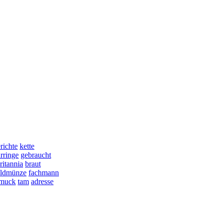
richte
kette
rringe
gebraucht
ritannia
braut
oldmünze
fachmann
hmuck
tam
adresse