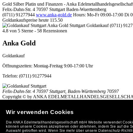
Gold Silber Platin und Finanzen - Anka Edelmetallhandelsgesellscha
Felix-Dahn-Str. 4
70597
Stuttgart
Baden-Wuerttemberg
(0711) 91277944
www.anka-gold.de
Hours:
Mo-Fr 09:00-17:00
Di 0
Goldankaufspreise heute
115.50
Anka Gold Stuttgart
Goldankauf
(0711) 912
4.8
von
5
Sterne -
58
Rezensionen
Anka Gold
Goldankauf
Öffnungszeiten:
Montag-Freitag 9:00-17:00 Uhr
Telefon:
(0711) 91277944
Felix-Dahn-Str. 4
70597 Stuttgart
,
Baden-Württemberg
70597
Copyright © by ANKA EDELMETALLHANDELSGESELLSCHAFT MBH (
So finden Sie uns in Stuttgart: Anfahrtsplan nach
Stuttgart
h
Stuttgart
|
Ankauf von Gold in Stuttgart
Wir verwenden Cookies
(
Entfernungsrechner/Anfahrtsplan
)
Impressum
|
AGB
|
Datenschutzerklärung
|
https://www.oev.at
banner
Die ANKA Edelmetallhandelsgesellschaft mbH Website verwendet Cookies
Kurierdienste Reutlingen
Taxi Reutlingen
www.moeblierte-apartments-
können unsere Cookies akzeptieren oder ablehnen, indem Sie auf die Sc
Anka Goldankauf Stuttgart
hat
4,8
von
5
Sternen
78
Bewertungen au
Auswahl getroffen wird. Wenn Sie mehr über unsere Datenschutz-Richtlin