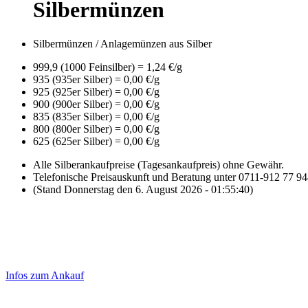
Silbermünzen
Silbermünzen / Anlagemünzen aus Silber
999,9 (1000 Feinsilber) = 1,24 €/g
935 (935er Silber) = 0,00 €/g
925 (925er Silber) = 0,00 €/g
900 (900er Silber) = 0,00 €/g
835 (835er Silber) = 0,00 €/g
800 (800er Silber) = 0,00 €/g
625 (625er Silber) = 0,00 €/g
Alle Silberankaufpreise (Tagesankaufpreis) ohne Gewähr.
Telefonische Preisauskunft und Beratung unter 0711-912 77 9
(Stand Donnerstag den 6. August 2026 - 01:55:40)
Laufend aktualisierte Ankaufspreise...
Haupt-
Sidebar
Infos zum Ankauf
(Primary)
Aktuelle Preise Heute: