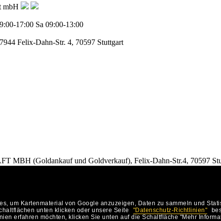
ft mbH
9:00-17:00
Sa 09:00-13:00
77944
Felix-Dahn-Str. 4, 70597 Stuttgart
Goldankauf und Goldverkauf), Felix-Dahn-Str.4, 70597 Stut
KONTAKT
Anwalt-Tipp
Anwalt
, um Kartenmaterial von Google anzuzeigen, Daten zu sammeln und Statisti
stuttgart.de
haltflächen unten klicken oder unsere Seite
"Datenschutz-Richtlinien"
bes
f Google.com
ien erfahren möchten, klicken Sie unten auf die Schaltfläche "Mehr Informa