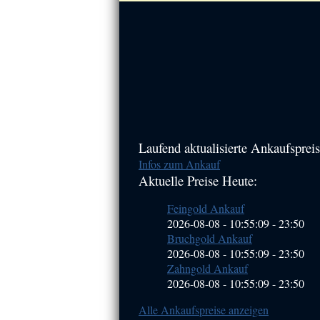
Haupt-
Laufend aktualisierte Ankaufspreis
Infos zum Ankauf
Sidebar
Aktuelle Preise Heute:
(Primary)
Feingold Ankauf
2026-08-08 - 10:55:09
-
23:50
Bruchgold Ankauf
2026-08-08 - 10:55:09
-
23:50
Zahngold Ankauf
2026-08-08 - 10:55:09
-
23:50
Alle Ankaufspreise anzeigen