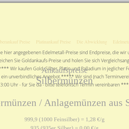
Sofortige Auszahlung!
Das sagen unsere Kunden
Unsere Öffnungszeiten
lberankauf Preise
Platinankauf Preise
Die Abwicklung
Edelmeta
e hier angegebenen Edelmetall-Preise sind Endpreise, die wir
ichen Sie Goldankaufs-Preise und holen Sie sich Vergleichsang
**** Wir kaufen Gold, Silber, Platin und Palladium in jeglicher
Ankaufspreise
n ein unverbindliches Angebot.***** Wir sind (nach Terminverei
Silbermünzen
3:00 Uhr - für Sie da - bitte telefonisch Termin vereinbaren **
ermünzen / Anlagemünzen aus S
999,9 (1000 Feinsilber) = 1,28 €/g
935 (935er Silber) = 0,00 €/g