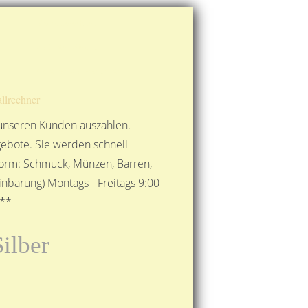
Route berechnen
So finden Sie uns
Gold mit der Post senden
llrechner
 unseren Kunden auszahlen.
ebote. Sie werden schnell
 Form: Schmuck, Münzen, Barren,
nbarung) Montags - Freitags 9:00
***
ilber