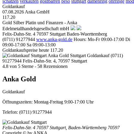
schätzen
verkaufen
goldbarren
peso
stuttgart
damenring
ohrringe
mode
Goldankauf
07.08.2026
Anka GmbH
117.20
Gold Silber Platin und Finanzen - Anka
Edelmetallhandelsgesellschaft mbH
Felix-Dahn-Str. 4
70597
Stuttgart
Baden-Wuerttemberg
(0711) 91277944
www.anka-gold.de
Hours:
Mo-Fr 09:00-17:00
Di
09:00-17:00
Sa 09:00-13:00
Goldankaufspreise heute
117.20
Anka Gold Stuttgart
Goldankauf
(0711)
91277944
Felix-Dahn-Str. 4, 70597 Stuttgart
4.8
von
5
Sterne -
58
Rezensionen
Anka Gold
Goldankauf
Öffnungszeiten:
Montag-Freitag 9:00-17:00 Uhr
Telefon:
(0711) 91277944
Felix-Dahn-Str. 4
70597 Stuttgart
,
Baden-Württemberg
70597
Copyright © by ANKA