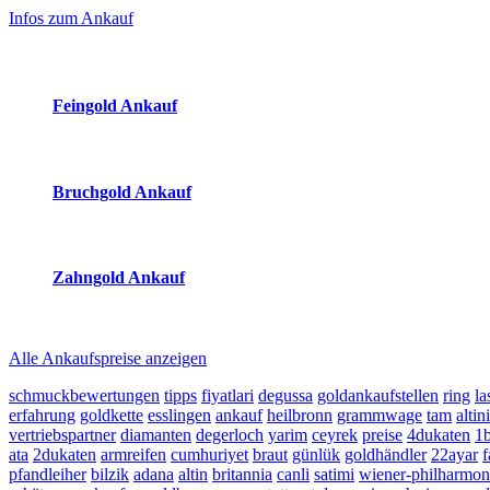
Sidebar
Infos zum Ankauf
(Primary)
Aktuelle Preise Heute:
Feingold Ankauf
2026-08-07 - 14:35:32
-
13:50
Bruchgold Ankauf
2026-08-07 - 14:35:32
-
13:50
Zahngold Ankauf
2026-08-07 - 14:35:32
-
13:50
Alle Ankaufspreise anzeigen
schmuckbewertungen
tipps
fiyatlari
degussa
goldankaufstellen
ring
la
erfahrung
goldkette
esslingen
ankauf
heilbronn
grammwage
tam
altini
vertriebspartner
diamanten
degerloch
yarim
ceyrek
preise
4dukaten
1b
ata
2dukaten
armreifen
cumhuriyet
braut
günlük
goldhändler
22ayar
pfandleiher
bilzik
adana
altin
britannia
canli
satimi
wiener-philharmon