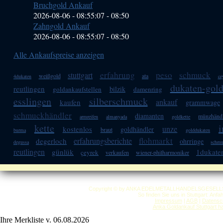
Bruchgold Ankauf
2026-08-06 - 08:55:07
-
08:50
Zahngold Ankauf
2026-08-06 - 08:55:07
-
08:50
Alle Ankaufspreise anzeigen
erfahrung
peso
schmuck
stuttgart
weißgold
ata
4dukaten
ce
dukaten-gol
reutlingen
bilzik
goldankaufstellen
damenring
esslingen
silberschmuck
ankauf
kaufen
grammwage
schmuckhändler
diamanten
münzhänd
armreifen
almanyada
goldkette
kette
i
unze
kostenlos
goldhändler
braut
burma
golddukaten
flohmarkt
erfahrungsberichte
degerloch
ohrringe
degussa
schmu
reutlingen
günlük
1dukate
çeyrek
verkaufen
wiener-philharmoniker
Copyright © by ANKA EDELMETALLHANDELSGESELLSCHAF
So finden Sie uns in Stuttgart: Anf
Impressum
|
AGB
|
Datensc
Anka Goldankauf Stuttgart
h
Ihre Merkliste v. 06.08.2026