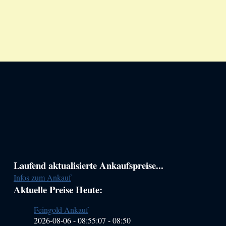
Haupt-
Laufend aktualisierte Ankaufspreise...
Infos zum Ankauf
Sidebar
Aktuelle Preise Heute:
(Primary)
Feingold Ankauf
2026-08-06 - 08:55:07
-
08:50