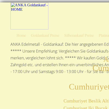
Home
Goldankauf Preise
Silberankauf Preise
Platin
ANKA Edelmetall - Goldankauf: Die hier angegebenen Ede
***** Unsere Empfehlung: Vergleichen Sie Goldankaufs-P
merken, vergleichen lohnt sich. ***** Wir kaufen Gold, S
A
Zahngold etc. und erstellen Ihnen ein unverbindliches A
Cumh
- 17:00 Uhr und Samstags 9:00 - 13:00 Uhr - für Sie da - 
Cumhuriyet
Cumhuriyet Beslik Alti
Cumhuriyet Iki Bucuk 