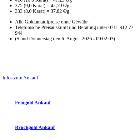
375 (9,0 Karat) = 42,59 €/g
333 (8,0 Karat) = 37,82 €/g
Alle Goldankaufpreise ohne Gewähr.
Telefonische Preisauskunft und Beratung unter 0711-912 77
944
(Stand Donnerstag den 6. August 2026 - 09:02:03)
Laufend aktualisierte Ankaufspreise...
Haupt-
Sidebar
Infos zum Ankauf
(Primary)
Aktuelle Preise Heute:
Feingold Ankauf
2026-08-06 - 09:02:03
-
08:50
Bruchgold Ankauf
2026-08-06 - 09:02:03
-
08:50