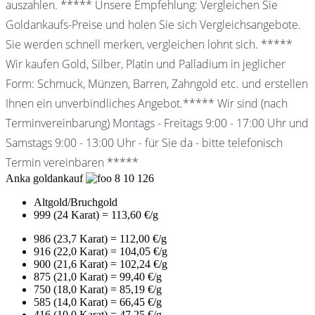
auszahlen. ***** Unsere Empfehlung: Vergleichen Sie
Goldankaufs-Preise und holen Sie sich Vergleichsangebote.
Sie werden schnell merken, vergleichen lohnt sich. *****
Wir kaufen Gold, Silber, Platin und Palladium in jeglicher
Form: Schmuck, Münzen, Barren, Zahngold etc. und erstellen
Ihnen ein unverbindliches Angebot.***** Wir sind (nach
Terminvereinbarung) Montags - Freitags 9:00 - 17:00 Uhr und
Samstags 9:00 - 13:00 Uhr - für Sie da - bitte telefonisch
Termin vereinbaren *****
Anka goldankauf
8
10
126
Altgold/Bruchgold
999 (24 Karat) = 113,60 €/g
986 (23,7 Karat) = 112,00 €/g
916 (22,0 Karat) = 104,05 €/g
900 (21,6 Karat) = 102,24 €/g
875 (21,0 Karat) = 99,40 €/g
750 (18,0 Karat) = 85,19 €/g
585 (14,0 Karat) = 66,45 €/g
416 (10,0 Karat) = 47,25 €/g