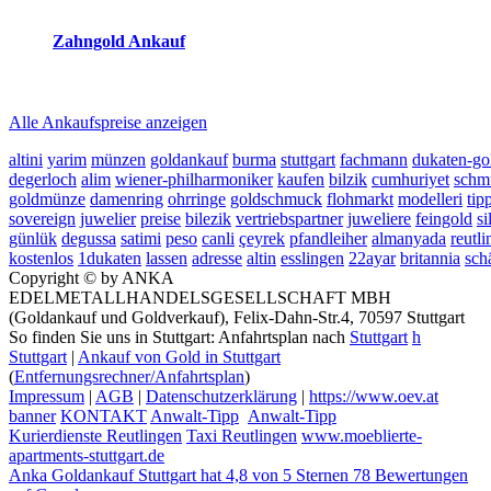
Zahngold Ankauf
2026-08-06 - 09:02:03
-
08:50
Alle Ankaufspreise anzeigen
altini
yarim
münzen
goldankauf
burma
stuttgart
fachmann
dukaten-g
degerloch
alim
wiener-philharmoniker
kaufen
bilzik
cumhuriyet
schm
goldmünze
damenring
ohrringe
goldschmuck
flohmarkt
modelleri
tip
sovereign
juwelier
preise
bilezik
vertriebspartner
juweliere
feingold
s
günlük
degussa
satimi
peso
canli
çeyrek
pfandleiher
almanyada
reutl
kostenlos
1dukaten
lassen
adresse
altin
esslingen
22ayar
britannia
sch
Copyright © by ANKA
EDELMETALLHANDELSGESELLSCHAFT MBH
(Goldankauf und Goldverkauf), Felix-Dahn-Str.4, 70597 Stuttgart
So finden Sie uns in Stuttgart: Anfahrtsplan nach
Stuttgart
h
Stuttgart
|
Ankauf von Gold in Stuttgart
(
Entfernungsrechner/Anfahrtsplan
)
Impressum
|
AGB
|
Datenschutzerklärung
|
https://www.oev.at
banner
KONTAKT
Anwalt-Tipp
Anwalt-Tipp
Kurierdienste Reutlingen
Taxi Reutlingen
www.moeblierte-
apartments-stuttgart.de
Anka Goldankauf Stuttgart
hat
4,8
von
5
Sternen
78
Bewertungen