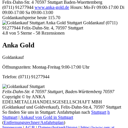
Felix-Dahn-Str. 4
70597
Stuttgart
Baden-Wuerttemberg
(0711) 91277944
www.anka-gold.de
Hours:
Mo-Fr 09:00-17:00
Di
09:00-17:00
Sa 09:00-13:00
Goldankaufspreise heute
115.70
Anka Gold Stuttgart
Goldankauf
(0711)
91277944
Felix-Dahn-Str. 4, 70597 Stuttgart
4.8
von
5
Sterne -
58
Rezensionen
Anka Gold
Goldankauf
Öffnungszeiten:
Montag-Freitag 9:00-17:00 Uhr
Telefon:
(0711) 91277944
Felix-Dahn-Str. 4
70597 Stuttgart
,
Baden-Württemberg
70597
Copyright © by ANKA
EDELMETALLHANDELSGESELLSCHAFT MBH
(Goldankauf und Goldverkauf), Felix-Dahn-Str.4, 70597 Stuttgart
So finden Sie uns in Stuttgart: Anfahrtsplan nach
Stuttgart
h
Stuttgart
|
Ankauf von Gold in Stuttgart
(
Entfernungsrechner/Anfahrtsplan
)
Impressum
|
AGB
|
Datenschutzerklärung
|
https://www.oev.at