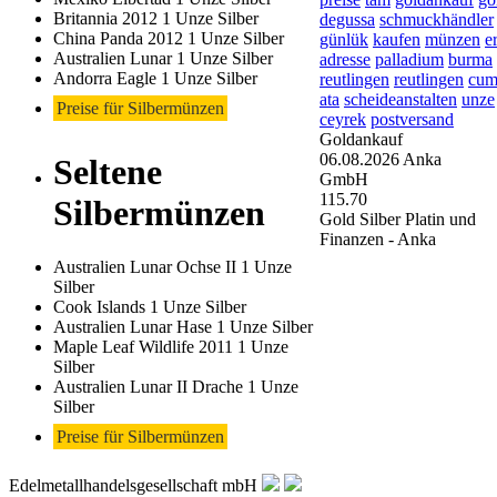
Britannia 2012 1 Unze Silber
degussa
schmuckhändler
China Panda 2012 1 Unze Silber
günlük
kaufen
münzen
e
Australien Lunar 1 Unze Silber
adresse
palladium
burma
Andorra Eagle 1 Unze Silber
reutlingen
reutlingen
cum
ata
scheideanstalten
unze
Preise für Silbermünzen
ceyrek
postversand
Goldankauf
06.08.2026
Anka
Seltene
GmbH
115.70
Silbermünzen
Gold Silber Platin und
Finanzen - Anka
Australien Lunar Ochse II 1 Unze
Silber
Cook Islands 1 Unze Silber
Australien Lunar Hase 1 Unze Silber
Maple Leaf Wildlife 2011 1 Unze
Silber
Australien Lunar II Drache 1 Unze
Silber
Preise für Silbermünzen
Edelmetallhandelsgesellschaft mbH