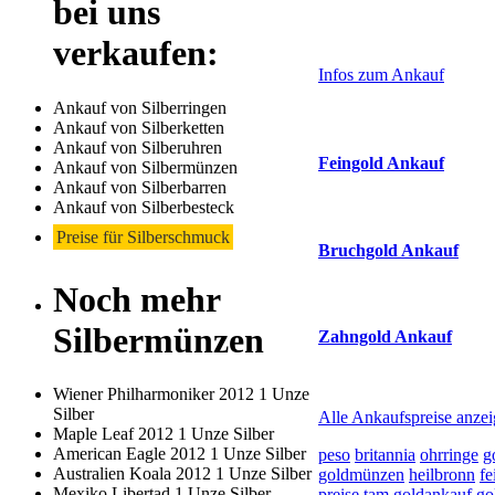
bei uns
Laufend aktualisier
Haupt-
verkaufen:
Sidebar
Infos zum Ankauf
(Primary)
Ankauf von Silberringen
Aktuelle Preise Heu
Ankauf von Silberketten
Ankauf von Silberuhren
Feingold Ankauf
Ankauf von Silbermünzen
Ankauf von Silberbarren
2026-08-06 - 12:48:24
-
Ankauf von Silberbesteck
Preise für Silberschmuck
Bruchgold Ankauf
Noch mehr
2026-08-06 - 12:48:24
-
Silbermünzen
Zahngold Ankauf
2026-08-06 - 12:48:24
-
Wiener Philharmoniker 2012 1 Unze
Silber
Alle Ankaufspreise anze
Maple Leaf 2012 1 Unze Silber
American Eagle 2012 1 Unze Silber
peso
britannia
ohrringe
g
Australien Koala 2012 1 Unze Silber
goldmünzen
heilbronn
fe
Mexiko Libertad 1 Unze Silber
preise
tam
goldankauf
go