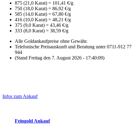
875 (21,0 Karat) = 101,41 €/g
750 (18,0 Karat) = 86,92 €/g
585 (14,0 Karat) = 67,80 €/g
416 (10,0 Karat) = 48,21 €/g
375 (9,0 Karat) = 43,46 €/g
333 (8,0 Karat) = 38,59 €/g
Alle Goldankaufpreise ohne Gewähr.
Telefonische Preisauskunft und Beratung unter 0711-912 77
944
(Stand Freitag den 7. August 2026 - 17:40:09)
Laufend aktualisierte Ankaufspreise...
Haupt-
Sidebar
Infos zum Ankauf
(Primary)
Aktuelle Preise Heute:
Feingold Ankauf
2026-08-07 - 17:40:09
-
16:50