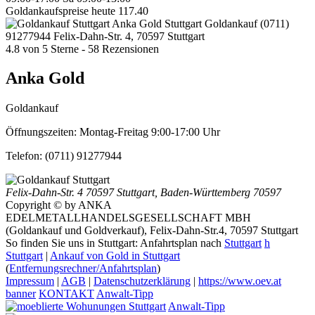
Goldankaufspreise heute
117.40
Anka Gold Stuttgart
Goldankauf
(0711)
91277944
Felix-Dahn-Str. 4, 70597 Stuttgart
4.8
von
5
Sterne -
58
Rezensionen
Anka Gold
Goldankauf
Öffnungszeiten:
Montag-Freitag 9:00-17:00 Uhr
Telefon:
(0711) 91277944
Felix-Dahn-Str. 4
70597 Stuttgart
,
Baden-Württemberg
70597
Copyright © by ANKA
EDELMETALLHANDELSGESELLSCHAFT MBH
(Goldankauf und Goldverkauf), Felix-Dahn-Str.4, 70597 Stuttgart
So finden Sie uns in Stuttgart: Anfahrtsplan nach
Stuttgart
h
Stuttgart
|
Ankauf von Gold in Stuttgart
(
Entfernungsrechner/Anfahrtsplan
)
Impressum
|
AGB
|
Datenschutzerklärung
|
https://www.oev.at
banner
KONTAKT
Anwalt-Tipp
Anwalt-Tipp