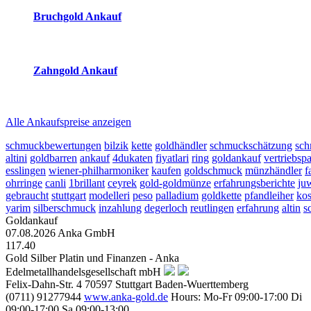
Bruchgold Ankauf
2026-08-07 - 17:40:09
-
16:50
Zahngold Ankauf
2026-08-07 - 17:40:09
-
16:50
Alle Ankaufspreise anzeigen
schmuckbewertungen
bilzik
kette
goldhändler
schmuckschätzung
sch
altini
goldbarren
ankauf
4dukaten
fiyatlari
ring
goldankauf
vertriebspa
esslingen
wiener-philharmoniker
kaufen
goldschmuck
münzhändler
f
ohrringe
canli
1brillant
ceyrek
gold-goldmünze
erfahrungsberichte
ju
gebraucht
stuttgart
modelleri
peso
palladium
goldkette
pfandleiher
kos
yarim
silberschmuck
inzahlung
degerloch
reutlingen
erfahrung
altin
s
Goldankauf
07.08.2026
Anka GmbH
117.40
Gold Silber Platin und Finanzen - Anka
Edelmetallhandelsgesellschaft mbH
Felix-Dahn-Str. 4
70597
Stuttgart
Baden-Wuerttemberg
(0711) 91277944
www.anka-gold.de
Hours:
Mo-Fr 09:00-17:00
Di
09:00-17:00
Sa 09:00-13:00