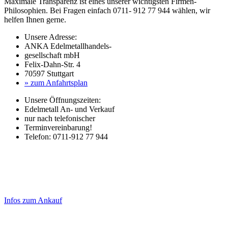
Maximale Transparenz ist eines unserer wichtigsten Firmen-
Philosophien. Bei Fragen einfach 0711- 912 77 944 wählen, wir
helfen Ihnen gerne.
Unsere Adresse:
ANKA Edelmetallhandels-
gesellschaft mbH
Felix-Dahn-Str. 4
70597 Stuttgart
» zum Anfahrtsplan
Unsere Öffnungszeiten:
Edelmetall An- und Verkauf
nur nach telefonischer
Terminvereinbarung!
Telefon: 0711-912 77 944
Laufend aktualisierte Ankaufspreise...
Haupt-
Sidebar
Infos zum Ankauf
(Primary)
Aktuelle Preise Heute: