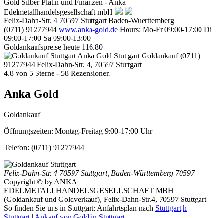
Gold Silber Platin und Finanzen - Anka
Edelmetallhandelsgesellschaft mbH
Felix-Dahn-Str. 4
70597
Stuttgart
Baden-Wuerttemberg
(0711) 91277944
www.anka-gold.de
Hours:
Mo-Fr 09:00-17:00
Di
09:00-17:00
Sa 09:00-13:00
Goldankaufspreise heute
116.80
Anka Gold Stuttgart
Goldankauf
(0711)
91277944
Felix-Dahn-Str. 4, 70597 Stuttgart
4.8
von
5
Sterne -
58
Rezensionen
Anka Gold
Goldankauf
Öffnungszeiten:
Montag-Freitag 9:00-17:00 Uhr
Telefon:
(0711) 91277944
Felix-Dahn-Str. 4
70597 Stuttgart
,
Baden-Württemberg
70597
Copyright © by ANKA
EDELMETALLHANDELSGESELLSCHAFT MBH
(Goldankauf und Goldverkauf), Felix-Dahn-Str.4, 70597 Stuttgart
So finden Sie uns in Stuttgart: Anfahrtsplan nach
Stuttgart
h
Stuttgart
|
Ankauf von Gold in Stuttgart