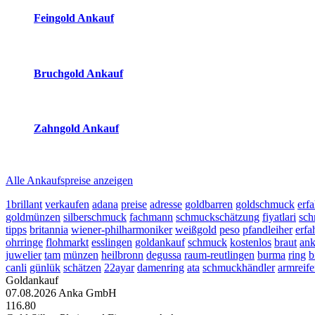
Feingold Ankauf
2026-08-07 - 10:51:21
-
10:50
Bruchgold Ankauf
2026-08-07 - 10:51:21
-
10:50
Zahngold Ankauf
2026-08-07 - 10:51:21
-
10:50
Alle Ankaufspreise anzeigen
1brillant
verkaufen
adana
preise
adresse
goldbarren
goldschmuck
erf
goldmünzen
silberschmuck
fachmann
schmuckschätzung
fiyatlari
sch
tipps
britannia
wiener-philharmoniker
weißgold
peso
pfandleiher
erfa
ohrringe
flohmarkt
esslingen
goldankauf
schmuck
kostenlos
braut
ank
juwelier
tam
münzen
heilbronn
degussa
raum-reutlingen
burma
ring
b
canli
günlük
schätzen
22ayar
damenring
ata
schmuckhändler
armreif
Goldankauf
07.08.2026
Anka GmbH
116.80