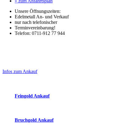
» zum Anfahrtsplan
Unsere Öffnungszeiten:
Edelmetall An- und Verkauf
nur nach telefonischer
Terminvereinbarung!
Telefon: 0711-912 77 944
Laufend aktualisierte Ankaufspreise...
Haupt-
Sidebar
Infos zum Ankauf
(Primary)
Aktuelle Preise Heute:
Feingold Ankauf
2026-08-07 - 12:37:16
-
11:50
Bruchgold Ankauf
2026-08-07 - 12:37:16
-
11:50