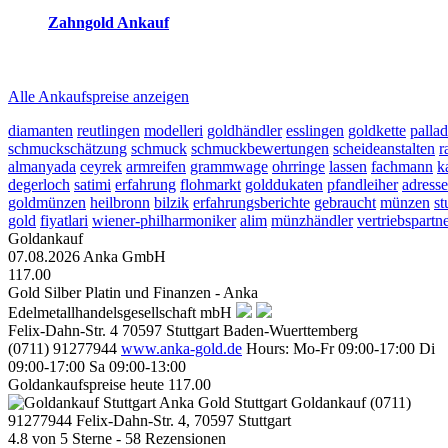
Zahngold Ankauf
2026-08-07 - 12:37:16
-
11:50
Alle Ankaufspreise anzeigen
diamanten
reutlingen
modelleri
goldhändler
esslingen
goldkette
palla
schmuckschätzung
schmuck
schmuckbewertungen
scheideanstalten
r
almanyada
ceyrek
armreifen
grammwage
ohrringe
lassen
fachmann
k
degerloch
satimi
erfahrung
flohmarkt
golddukaten
pfandleiher
adresse
goldmünzen
heilbronn
bilzik
erfahrungsberichte
gebraucht
münzen
st
gold
fiyatlari
wiener-philharmoniker
alim
münzhändler
vertriebspartn
Goldankauf
07.08.2026
Anka GmbH
117.00
Gold Silber Platin und Finanzen - Anka
Edelmetallhandelsgesellschaft mbH
Felix-Dahn-Str. 4
70597
Stuttgart
Baden-Wuerttemberg
(0711) 91277944
www.anka-gold.de
Hours:
Mo-Fr 09:00-17:00
Di
09:00-17:00
Sa 09:00-13:00
Goldankaufspreise heute
117.00
Anka Gold Stuttgart
Goldankauf
(0711)
91277944
Felix-Dahn-Str. 4, 70597 Stuttgart
4.8
von
5
Sterne -
58
Rezensionen