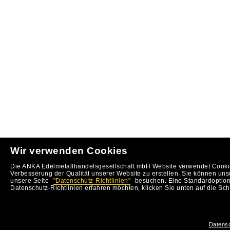
Wir verwenden Cookies
Die ANKA Edelmetallhandelsgesellschaft mbH Website verwendet Cookie
Verbesserung der Qualität unserer Website zu erstellen. Sie können uns
unsere Seite
"Datenschutz-Richtlinien"
besuchen. Eine Standardoption 
Datenschutz-Richtlinien erfahren möchten, klicken Sie unten auf die Sch
Datensc