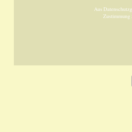
Aus Datenschutzgr
Zustimmung 
Unsere 
ANKA Ede
gesellsch
Felix-Dah