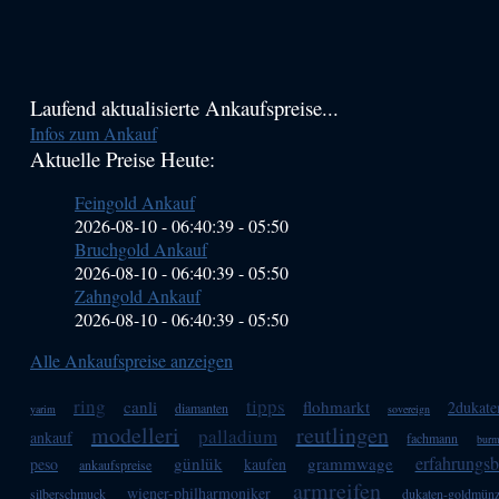
Haupt-
Laufend aktualisierte Ankaufspreise...
Infos zum Ankauf
Sidebar
Aktuelle Preise Heute:
(Primary)
Feingold Ankauf
2026-08-10 - 06:40:39
-
05:50
Bruchgold Ankauf
2026-08-10 - 06:40:39
-
05:50
Zahngold Ankauf
2026-08-10 - 06:40:39
-
05:50
Alle Ankaufspreise anzeigen
ring
tipps
canli
flohmarkt
2dukate
diamanten
yarim
sovereign
modelleri
reutlingen
palladium
ankauf
fachmann
bur
erfahrungsb
günlük
grammwage
peso
kaufen
ankaufspreise
armreifen
wiener-philharmoniker
silberschmuck
dukaten-goldmün