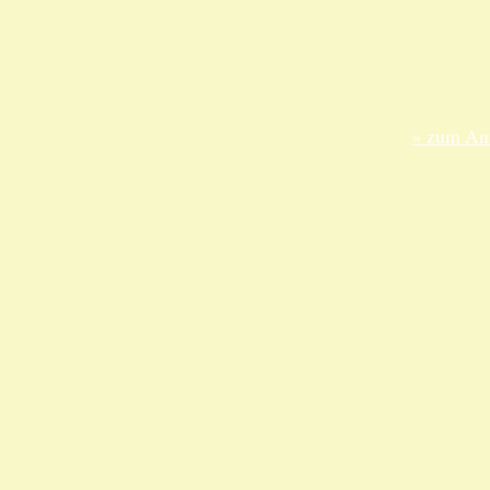
ANKA Ede
gesellsch
Felix-Dah
70597 Stu
» zum Anf