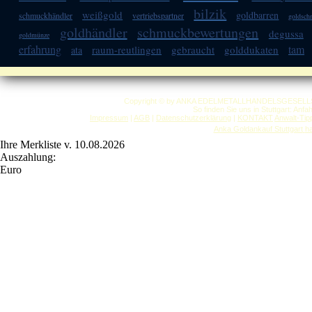
bilzik
weißgold
goldbarren
schmuckhändler
vertriebspartner
goldsc
goldhändler
schmuckbewertungen
degussa
goldmünze
erfahrung
tam
raum-reutlingen
gebraucht
golddukaten
ata
Copyright © by ANKA EDELMETALLHANDELSGESELLSCHAF
So finden Sie uns in Stuttgart: Anf
Impressum
|
AGB
|
Datenschutzerklärung
|
KONTAKT
Anwalt-Tip
Anka Goldankauf Stuttgart
h
Ihre Merkliste v. 10.08.2026
Auszahlung:
Euro