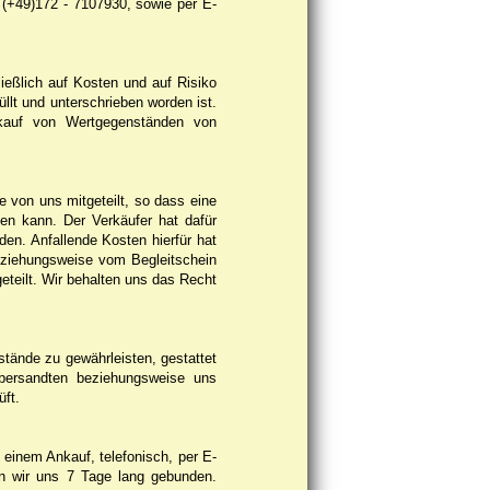
 (+49)172 - 7107930, sowie per E-
eßlich auf Kosten und auf Risiko
llt und unterschrieben worden ist.
nkauf von Wertgegenständen von
von uns mitgeteilt, so dass eine
n kann. Der Verkäufer hat dafür
n. Anfallende Kosten hierfür hat
beziehungsweise vom Begleitschein
teilt. Wir behalten uns das Recht
ände zu gewährleisten, gestattet
bersandten beziehungsweise uns
ft.
einem Ankauf, telefonisch, per E-
en wir uns 7 Tage lang gebunden.