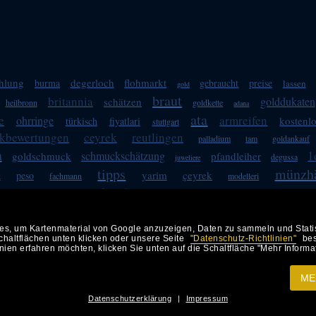
hlung
degerloch
flohmarkt
burma
gebraucht
preise
lassen
gold
braut
britannia
golddukaten
schätzen
heilbronn
goldkette
adana
ata
e
armreifen
ohrringe
kostenl
türkisch
fiyatlari
stuttgart
kbewertungen
ceyrek
reutlingen
palladium
tam
goldankauf
n
1
schmuckschätzung
goldschmuck
pfandleiher
degussa
juweliere
tipps
münzhä
yarim
çeyrek
peso
k
fachmann
modelleri
kaufen
schmuckhändler
erfahrung
juwelier
altini
we
ankaufspreise
, um Kartenmaterial von Google anzuzeigen, Daten zu sammeln und Statisti
haltflächen unten klicken oder unsere Seite
"Datenschutz-Richtlinien"
bes
A EDELMETALLHANDELSGESELLSCHAFT MBH (Goldankauf und Goldverkauf), Felix-Dahn-Str
ien erfahren möchten, klicken Sie unten auf die Schaltfläche "Mehr Informa
So finden Sie uns in Stuttgart: Anfahrtsplan nach
Stuttgart
h
(
Entfernungsrechner/Anfahrtspla
zerklärung
|
KONTAKT
Anwalt-Tipp
Anwalt-Tipp
Anka Goldankauf Stuttgart
hat
4,8
von
5
Sternen
78
Bewertungen auf Google.com
ME
Datenschutzerklärung
|
Impressum