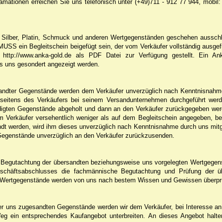
ationen erreichen Sie uns telefonisch unter (+49)711 - 912 77 944, mobil:
Silber, Platin, Schmuck und anderen Wertgegenständen geschehen ausschli
SS ein Begleitschein beigefügt sein, der vom Verkäufer vollständig ausgefü
http://www.anka-gold.de als PDF Datei zur Verfügung gestellt. Ein A
 uns gesondert angezeigt werden.
ndter Gegenstände werden dem Verkäufer unverzüglich nach Kenntnisnahme 
eitens des Verkäufers bei seinem Versandunternehmen durchgeführt werde
digten Gegenstände abgeholt und dann an den Verkäufer zurückgegeben werde
om Verkäufer versehentlich weniger als auf dem Begleitschein angegeben, 
 werden, wird ihm dieses unverzüglich nach Kenntnisnahme durch uns mitge
Gegenstände unverzüglich an den Verkäufer zurückzusenden.
 Begutachtung der übersandten beziehungsweise uns vorgelegten Wertgegenst
eschäftsabschlusses die fachmännische Begutachtung und Prüfung der ü
 Wertgegenstände werden von uns nach bestem Wissen und Gewissen überprü
 uns zugesandten Gegenstände werden wir dem Verkäufer, bei Interesse an 
Weg ein entsprechendes Kaufangebot unterbreiten. An dieses Angebot halt