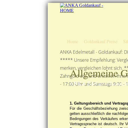
Home
Goldankauf Preise
Si
ANKA Edelmetall - Goldankauf: Di
***** Unsere Empfehlung: Vergle
merken, vergleichen lohnt sich. *
Allgemeine G
Zahngold etc. und erstellen Ihne
ANKA Edelmetallhandels
- 17:00 Uhr und Samstags 9:00 - 1
1. Geltungsbereich und Vertrags
Für die Geschäftsbeziehung zwisc
gelten ausschließlich die nachfol
Bedingungen des Verkäufers erkenn
Vertragssprache ist deutsch. Ihr V