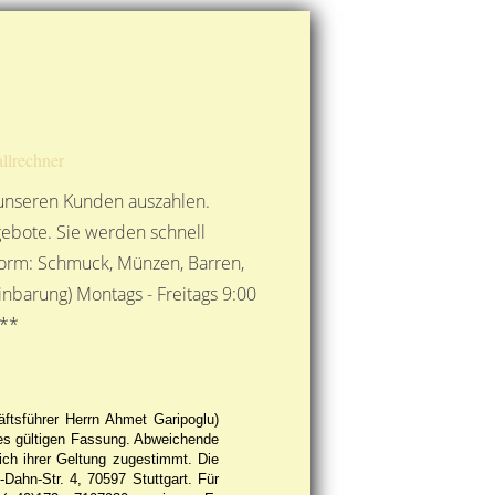
Route berechnen
So finden Sie uns
Gold mit der Post senden
llrechner
 unseren Kunden auszahlen.
ebote. Sie werden schnell
 Form: Schmuck, Münzen, Barren,
nbarung) Montags - Freitags 9:00
***
ftsführer Herrn Ahmet Garipoglu)
fes gültigen Fassung. Abweichende
ich ihrer Geltung zugestimmt. Die
-Dahn-Str. 4, 70597 Stuttgart. Für