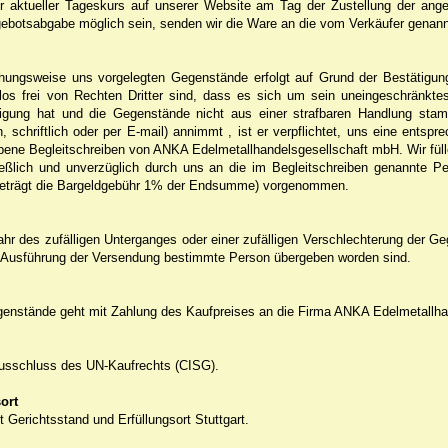
r aktueller Tageskurs auf unserer Website am Tag der Zustellung der an
ebotsabgabe möglich sein, senden wir die Ware an die vom Verkäufer genannt
hungsweise uns vorgelegten Gegenstände erfolgt auf Grund der Bestätigun
s frei von Rechten Dritter sind, dass es sich um sein uneingeschränkte
tigung hat und die Gegenstände nicht aus einer strafbaren Handlung sta
, schriftlich oder per E-mail) annimmt , ist er verpflichtet, uns eine ent
bene Begleitschreiben von ANKA Edelmetallhandelsgesellschaft mbH. Wir fülle
eßlich und unverzüglich durch uns an die im Begleitschreiben genannte P
beträgt die Bargeldgebühr 1% der Endsumme) vorgenommen.
hr des zufälligen Unterganges oder einer zufälligen Verschlechterung der Ge
r Ausführung der Versendung bestimmte Person übergeben worden sind.
enstände geht mit Zahlung des Kaufpreises an die Firma ANKA Edelmetallha
Ausschluss des UN-Kaufrechts (CISG).
ort
 Gerichtsstand und Erfüllungsort Stuttgart.