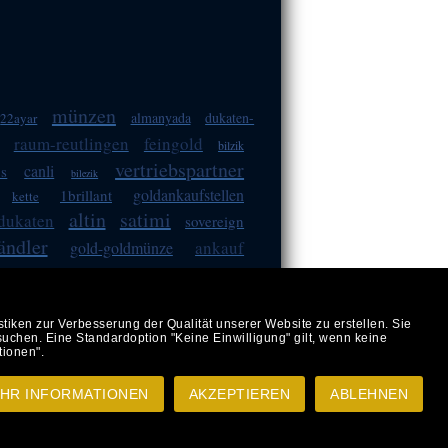
münzen
almanyada
dukaten-
22ayar
raum-reutlingen
feingold
bilzik
vertriebspartner
canli
os
bilezik
goldankaufstellen
1brillant
kette
altin
satimi
dukaten
sovereign
ndler
ankauf
gold-goldmünze
verkaufen
ißgold
postversand
ken zur Verbesserung der Qualität unserer Website zu erstellen. Sie
uchen. Eine Standardoption "Keine Einwilligung" gilt, wenn keine
.4, 70597 Stuttgart
tionen".
n
)
HR INFORMATIONEN
AKZEPTIEREN
ABLEHNEN