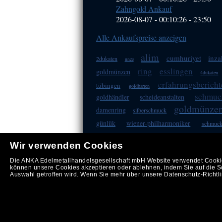
Zahngold Ankauf
2026-08-07 - 00:10:26
-
23:50
Alle Ankaufspreise anzeigen
alim
cumhuriyet
inza
2dukaten
unze
ring
esslingen
goldmünzen
4dukaten
erfahrungsbericht
tübingen
goldbarren
schmuc
goldhändler
scheideanstalten
goldmünze
damenring
silberschmuck
günlük
wiener-philharmoniker
schmuc
diamanten
adresse
grammwage
Wir verwenden Cookies
Die ANKA Edelmetallhandelsgesellschaft mbH Website verwendet Cookies
können unsere Cookies akzeptieren oder ablehnen, indem Sie auf die Sc
Copyright © by ANK
Auswahl getroffen wird. Wenn Sie mehr über unsere Datenschutz-Richtlin
Impressum
|
AGB
|
Datenschut
Ihre Merkliste v. 07.08.2026
Auszahlung: