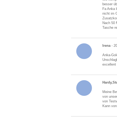
besser üb
Fa Anka b
nicht im 
Zusatzkos
Nach 50 M
Tasche r
Irena
- 20
Anka-Gold
Unschlagb
excellent
Hardy,Stu
Meine Bew
von unser
von Testv
Kann von