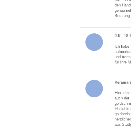
den Händl
genau neh
Beratung
J.K
- 18-
Ich habe 
aufmerksa
und trans
für Ihre 
Keramari
Hier zähl
auch der 
goldschmu
Ehrlichke
goldpreis
herzliche
aus Stutt