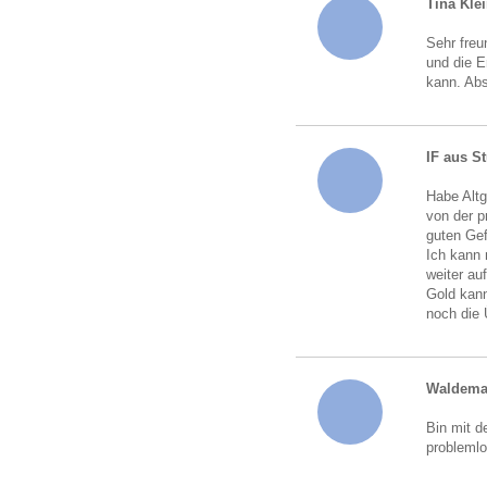
Tina Kle
Sehr freu
und die 
kann. Abs
IF aus St
Habe Altg
von der p
guten Gef
Ich kann 
weiter au
Gold kann
noch die
Waldema
Bin mit d
probleml