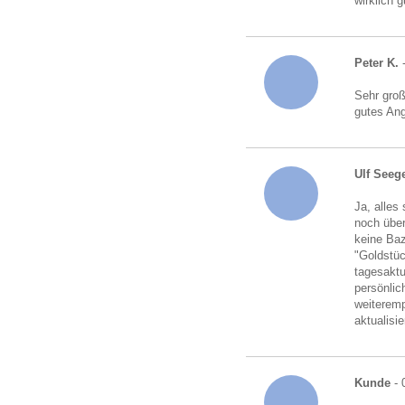
wirklich 
Peter K.
-
Sehr gro
gutes An
Ulf Seeg
Ja, alles
noch über
keine Baz
"Goldstü
tagesaktu
persönlic
weiteremp
aktualisi
Kunde
- 