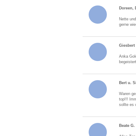
Doreen, 
Nette und
gerne wie
Giesbert
Anka Gold
begeister
Bert u. S
Waren ges
top!!! Im
sollte es
Beate G.