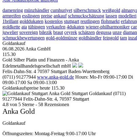
damenring
münzhändler
cumhuriyet
silberschmuck
weißgold
almany
armreifen
esslingen
preise
ankauf
schmuckschätzung
lassen
modelleri
1brillant
golddukaten
kostenlos
stuttgart
reutlingen
flohmarkt
erfahru
goldkette
ata
tübingen
verkaufen
4dukaten
wiener-philharmoniker
can
juwelier
sovereign
bilezik
braut
çeyrek
schätzen
degussa
unze
diaman
schmuckbewertungen
gold-goldmünze
goldhändler
feingold
tam
inza
Goldankauf
06.08.2026
Anka GmbH
115.30
Gold Silber Platin und Finanzen - Anka
Edelmetallhandelsgesellschaft mbH
Felix-Dahn-Str. 4
70597
Stuttgart
Baden-Wuerttemberg
(0711) 91277944
www.anka-gold.de
Hours:
Mo-Fr 09:00-17:00
Di
09:00-17:00
Sa 09:00-13:00
Goldankaufspreise heute
115.30
Anka Gold Stuttgart
Goldankauf
(0711)
91277944
Felix-Dahn-Str. 4, 70597 Stuttgart
4.8
von
5
Sterne -
58
Rezensionen
Anka Gold
Goldankauf
Öffnungszeiten:
Montag-Freitag 9:00-17:00 Uhr