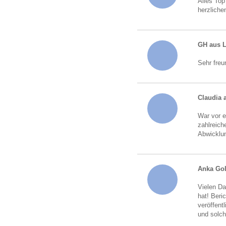
Alles Top
herzliche
GH aus 
Sehr freu
Claudia 
War vor e
zahlreich
Abwicklun
Anka Go
Vielen Da
hat! Beri
veröffent
und solch