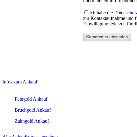
übermittelten Informationen 
Ich habe die
Datenschut
zur Kontaktaufnahme und f
Einwilligung jederzeit für 
Haupt-
Laufend aktualisierte Ankaufspreise...
Infos zum Ankauf
Sidebar
Aktuelle Preise Heute:
(Primary)
Feingold Ankauf
2026-08-06 - 06:12:30
-
05:50
Bruchgold Ankauf
2026-08-06 - 06:12:30
-
05:50
Zahngold Ankauf
2026-08-06 - 06:12:30
-
05:50
Alle Ankaufspreise anzeigen