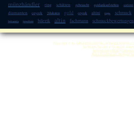
münzhändler
ring
schätzen
satimi
gebraucht
goldankaufstellen
gold
schmuck
diamanten
altini
ceyrek
2dukaten
çeyrek
tipps
altin
bilezik
fachmann
schmuckbewertungen
britannia
juweliere
Copyright © by ANKA EDELMETALLHANDELSGESELLSCHAF
So finden Sie uns in Stuttgart: Anf
Impressum
|
AGB
|
Datensc
Anka Goldankauf Stuttgart
h