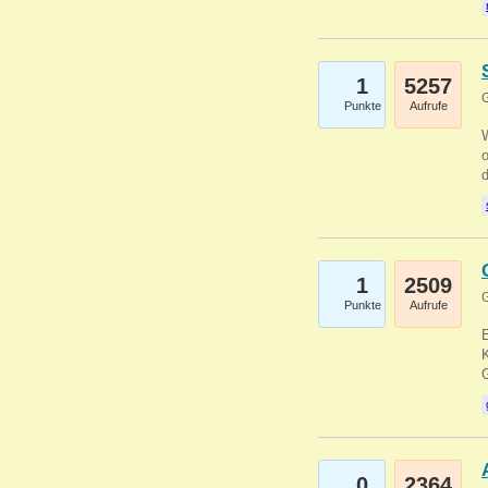
1
5257
G
Punkte
Aufrufe
1
2509
G
Punkte
Aufrufe
E
K
0
2364