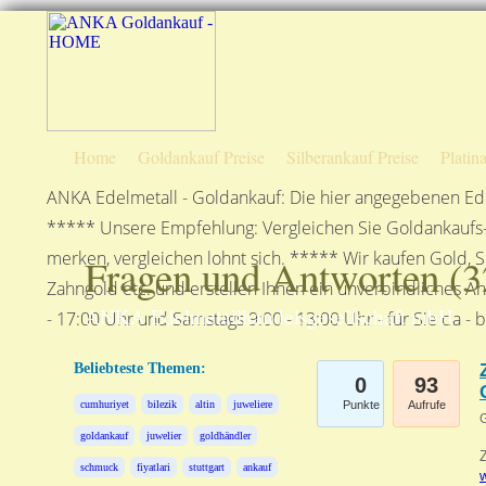
Home
Goldankauf Preise
Silberankauf Preise
Platin
ANKA Edelmetall - Goldankauf: Die hier angegebenen Ede
***** Unsere Empfehlung: Vergleichen Sie Goldankaufs-P
merken, vergleichen lohnt sich. ***** Wir kaufen Gold, S
Fragen und Antworten (
3
Zahngold etc. und erstellen Ihnen ein unverbindliches A
ANKA Edelmetallhandelsgesellschaft mbH
- 17:00 Uhr und Samstags 9:00 - 13:00 Uhr - für Sie da - 
Beliebteste Themen:
0
93
cumhuriyet
bilezik
altin
juweliere
Punkte
Aufrufe
G
goldankauf
juwelier
goldhändler
schmuck
fiyatlari
stuttgart
ankauf
w