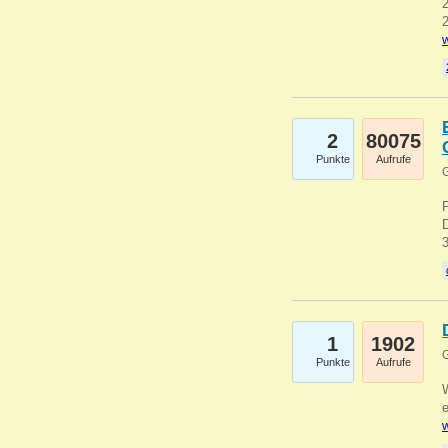
2
2
w
2
80075
Punkte
Aufrufe
G
1
1902
G
Punkte
Aufrufe
e
w