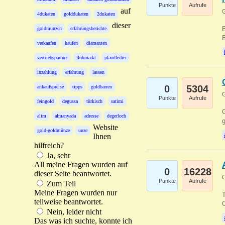
Punkte
Aufrufe
auf
G
4dukaten
golddukaten
2dukaten
dieser
B
goldmünzen
erfahrungsberichte
B
verkaufen
kaufen
diamanten
vertriebspartner
flohmarkt
pfandleiher
inzahlung
erfahrung
lassen
0
5304
ankaufspreise
tipps
goldbarren
G
Punkte
Aufrufe
feingold
degussa
türkisch
satimi
G
alim
almanyada
adresse
degerloch
g
Website
gold-goldmünze
unze
Ihnen
hilfreich?
Ja, sehr
All meine Fragen wurden auf
0
16228
dieser Seite beantwortet.
G
Punkte
Aufrufe
Zum Teil
Meine Fragen wurden nur
T
teilweise beantwortet.
O
Nein, leider nicht
Das was ich suchte, konnte ich