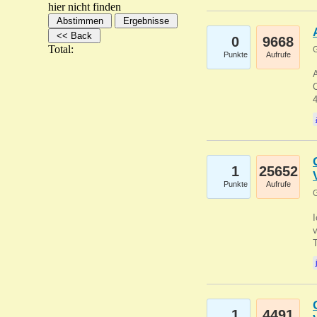
hier nicht finden
0
9668
Total:
G
Punkte
Aufrufe
A
C
1
25652
Punkte
Aufrufe
G
1
4491