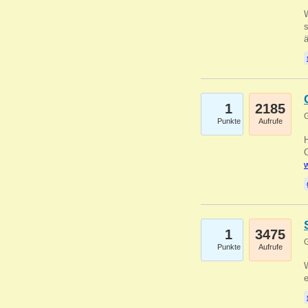
W
s
1
2185
G
Punkte
Aufrufe
O
w
1
3475
G
Punkte
Aufrufe
W