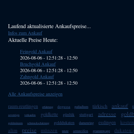
Haupt-
Laufend aktualisierte Ankaufspreise...
Infos zum Ankauf
Sidebar
Aktuelle Preise Heute:
(Primary)
Feingold Ankauf
2026-08-06 - 12:51:28
-
12:50
Bruchgold Ankauf
2026-08-06 - 12:51:28
-
12:50
Zahngold Ankauf
2026-08-06 - 12:51:28
-
12:50
Alle Ankaufspreise anzeigen
ankauf
raum-reutlingen
türkisch
degussa
palladium
erfahrung
adresse
gold
goldkette
günlük
stuttgart
sovereign
verkaufen
kosten
esslingen
golddukaten
damenring
goldmünzen
schmuckschätzung
preise
alim
münzen
dukaten
armreifen
unze
grammwage