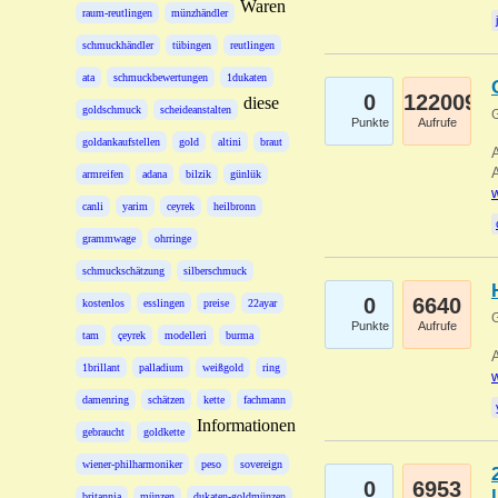
Waren
raum-reutlingen
münzhändler
schmuckhändler
tübingen
reutlingen
ata
schmuckbewertungen
1dukaten
0
122009
diese
goldschmuck
scheideanstalten
G
Punkte
Aufrufe
goldankaufstellen
gold
altini
braut
A
A
armreifen
adana
bilzik
günlük
w
canli
yarim
ceyrek
heilbronn
grammwage
ohrringe
schmuckschätzung
silberschmuck
0
6640
kostenlos
esslingen
preise
22ayar
G
Punkte
Aufrufe
tam
çeyrek
modelleri
burma
A
1brillant
palladium
weißgold
ring
w
damenring
schätzen
kette
fachmann
Informationen
gebraucht
goldkette
wiener-philharmoniker
peso
sovereign
0
6953
britannia
münzen
dukaten-goldmünzen