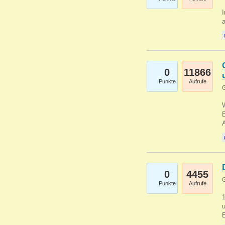
I
a
0
11866
Punkte
Aufrufe
G
B
0
4455
G
Punkte
Aufrufe
u