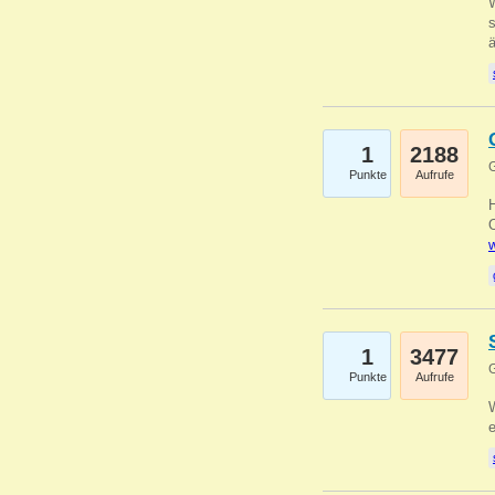
W
s
1
2188
G
Punkte
Aufrufe
O
w
1
3477
G
Punkte
Aufrufe
W