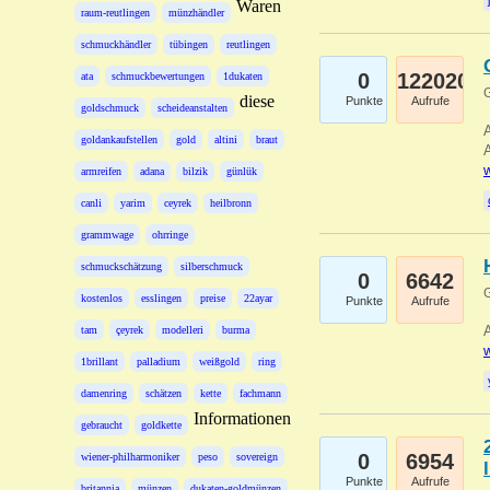
Waren
raum-reutlingen
münzhändler
schmuckhändler
tübingen
reutlingen
0
122020
ata
schmuckbewertungen
1dukaten
G
diese
Punkte
Aufrufe
goldschmuck
scheideanstalten
A
goldankaufstellen
gold
altini
braut
A
w
armreifen
adana
bilzik
günlük
canli
yarim
ceyrek
heilbronn
grammwage
ohrringe
schmuckschätzung
silberschmuck
0
6642
G
kostenlos
esslingen
preise
22ayar
Punkte
Aufrufe
A
tam
çeyrek
modelleri
burma
w
1brillant
palladium
weißgold
ring
damenring
schätzen
kette
fachmann
Informationen
gebraucht
goldkette
0
6954
wiener-philharmoniker
peso
sovereign
Punkte
Aufrufe
britannia
münzen
dukaten-goldmünzen