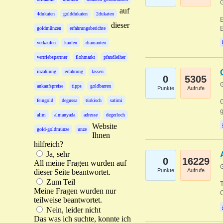
G
auf
4dukaten
golddukaten
2dukaten
B
dieser
B
goldmünzen
erfahrungsberichte
verkaufen
kaufen
diamanten
vertriebspartner
flohmarkt
pfandleiher
inzahlung
erfahrung
lassen
0
5305
G
ankaufspreise
tipps
goldbarren
Punkte
Aufrufe
feingold
degussa
türkisch
satimi
G
g
alim
almanyada
adresse
degerloch
Website
gold-goldmünze
unze
Ihnen
hilfreich?
Ja, sehr
0
16229
All meine Fragen wurden auf
G
Punkte
Aufrufe
dieser Seite beantwortet.
Zum Teil
T
Meine Fragen wurden nur
O
teilweise beantwortet.
Nein, leider nicht
Das was ich suchte, konnte ich