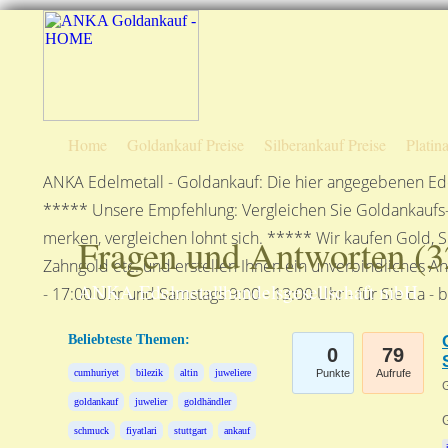
Home
Goldankauf Preise
Silberankauf Preise
Platin
ANKA Edelmetall - Goldankauf: Die hier angegebenen Ede
***** Unsere Empfehlung: Vergleichen Sie Goldankaufs-P
merken, vergleichen lohnt sich. ***** Wir kaufen Gold, S
Fragen und Antworten (
3
Zahngold etc. und erstellen Ihnen ein unverbindliches A
ANKA Edelmetallhandelsgesellschaft mbH
- 17:00 Uhr und Samstags 9:00 - 13:00 Uhr - für Sie da - 
Beliebteste Themen:
0
79
cumhuriyet
bilezik
altin
juweliere
Punkte
Aufrufe
G
goldankauf
juwelier
goldhändler
schmuck
fiyatlari
stuttgart
ankauf