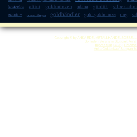
altini
goldmünzen
günlük
silbersch
adana
kostenlos
goldhändler
gold-goldmünze
ring
sc
palladium
raum-reutlingen
Copyright © by ANKA EDELMETALLHANDELSGESELLSCHAF
So finden Sie uns in Stuttgart: Anf
Impressum
|
AGB
|
Datensc
Anka Goldankauf Stuttgart
h