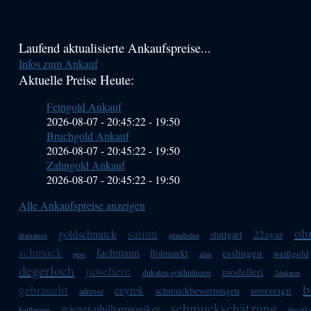
Haupt-
Laufend aktualisierte Ankaufspreise...
Infos zum Ankauf
Sidebar
Aktuelle Preise Heute:
(Primary)
Feingold Ankauf
2026-08-07 - 20:45:22
-
19:50
Bruchgold Ankauf
2026-08-07 - 20:45:22
-
19:50
Zahngold Ankauf
2026-08-07 - 20:45:22
-
19:50
Alle Ankaufspreise anzeigen
oh
satimi
goldschmuck
22ayar
stuttgart
diamanten
pfandleiher
schmuck
fachmann
esslingen
flohmarkt
weißgold
peso
alim
degerloch
juweliere
modelleri
dukaten-goldmünzen
2dukaten
b
gebraucht
ceyrek
sovereign
schmuckbewertungen
adresse
schmuckschätzung
wiener-philharmoniker
fiyatla
heilbronn