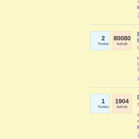
2
w
2
80080
Punkte
Aufrufe
G
1
1904
G
Punkte
Aufrufe
e
w