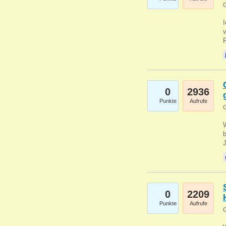
G
0
2936
Punkte
Aufrufe
G
b
0
2209
Punkte
Aufrufe
G