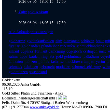
2026-08-06 - 18:05:15
-
17:50
Zahngold Ankauf
2026-08-06 - 18:05:15
-
17:50
Alle Ankaufspreise anzeigen
goldbarren
goldankaufstellen
alim
diamanten
schätzen
braut
mü
fiyatlari
goldhändler
pfandleiher
verkaufen
schmuckhändler
anka
ankauf
degussa
1brillant
damenring
degerloch
esslingen
unze
w
satimi
tipps
kaufen
ring
ata
gold-goldmünze
palladium
ceyre
2dukaten
münzen
günlük
kette
schmuckbewertungen
yarim
tü
schmuck
4dukaten
gebraucht
modelleri
schmuckschätzung
wien
goldmünzen
postversand
Goldankauf
06.08.2026
Anka GmbH
115.10
Gold Silber Platin und Finanzen - Anka
Edelmetallhandelsgesellschaft mbH
Felix-Dahn-Str. 4
70597
Stuttgart
Baden-Wuerttemberg
(0711) 91277944
www.anka-gold.de
Hours:
Mo-Fr 09:00-17:00
Di