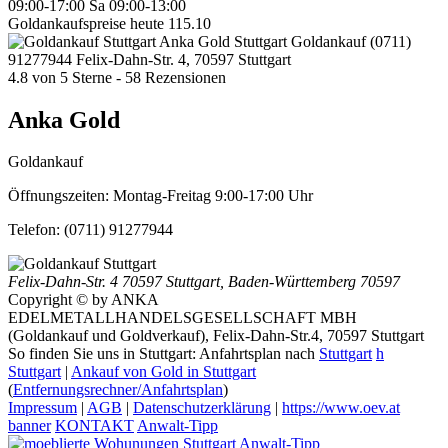
09:00-17:00
Sa 09:00-13:00
Goldankaufspreise heute
115.10
Anka Gold Stuttgart
Goldankauf
(0711)
91277944
Felix-Dahn-Str. 4, 70597 Stuttgart
4.8
von
5
Sterne -
58
Rezensionen
Anka Gold
Goldankauf
Öffnungszeiten:
Montag-Freitag 9:00-17:00 Uhr
Telefon:
(0711) 91277944
Felix-Dahn-Str. 4
70597 Stuttgart
,
Baden-Württemberg
70597
Copyright © by ANKA
EDELMETALLHANDELSGESELLSCHAFT MBH
(Goldankauf und Goldverkauf), Felix-Dahn-Str.4, 70597 Stuttgart
So finden Sie uns in Stuttgart: Anfahrtsplan nach
Stuttgart
h
Stuttgart
|
Ankauf von Gold in Stuttgart
(
Entfernungsrechner/Anfahrtsplan
)
Impressum
|
AGB
|
Datenschutzerklärung
|
https://www.oev.at
banner
KONTAKT
Anwalt-Tipp
Anwalt-Tipp