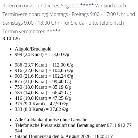
Ihnen ein unverbindliches Angebot.***** Wir sind (nach
Terminvereinbarung) Montags - Freitags 9:00 - 17:00 Uhr und
Samstags 9:00 - 13:00 Uhr - für Sie da - bitte telefonisch
Termin vereinbaren *****
8
10
126
Altgold/Bruchgold
999 (24 Karat) = 113,60 €/g
986 (23,7 Karat) = 112,00 €/g
916 (22,0 Karat) = 104,05 €/g
900 (21,6 Karat) = 102,24 €/g
875 (21,0 Karat) = 99,40 €/g
750 (18,0 Karat) = 85,19 €/g
585 (14,0 Karat) = 66,45 €/g
416 (10,0 Karat) = 47,25 €/g
375 (9,0 Karat) = 42,59 €/g
333 (8,0 Karat) = 37,82 €/g
Alle Goldankaufpreise ohne Gewähr.
Telefonische Preisauskunft und Beratung unter 0711-912 77
944
(Stand Donnerstag den 6. August 2026 - 18:05:15)