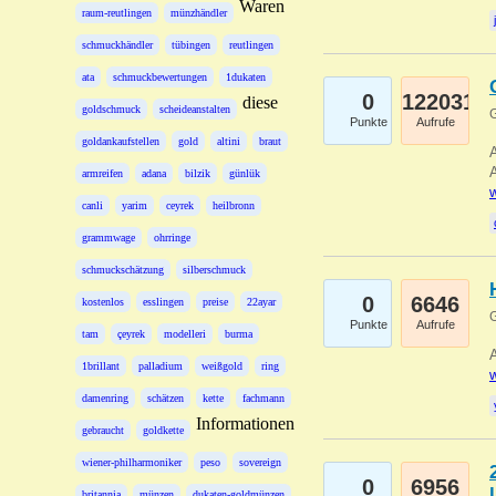
Waren
raum-reutlingen
münzhändler
schmuckhändler
tübingen
reutlingen
ata
schmuckbewertungen
1dukaten
0
122031
diese
goldschmuck
scheideanstalten
G
Punkte
Aufrufe
goldankaufstellen
gold
altini
braut
A
A
armreifen
adana
bilzik
günlük
w
canli
yarim
ceyrek
heilbronn
grammwage
ohrringe
schmuckschätzung
silberschmuck
0
6646
kostenlos
esslingen
preise
22ayar
G
Punkte
Aufrufe
tam
çeyrek
modelleri
burma
A
1brillant
palladium
weißgold
ring
w
damenring
schätzen
kette
fachmann
Informationen
gebraucht
goldkette
wiener-philharmoniker
peso
sovereign
0
6956
britannia
münzen
dukaten-goldmünzen