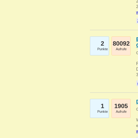
2
2
w
2
80092
Punkte
Aufrufe
G
1
1905
G
Punkte
Aufrufe
e
w