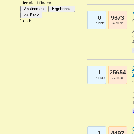
hier nicht finden
0
9673
Total:
G
Punkte
Aufrufe
A
C
1
25654
Punkte
Aufrufe
G
1
4492