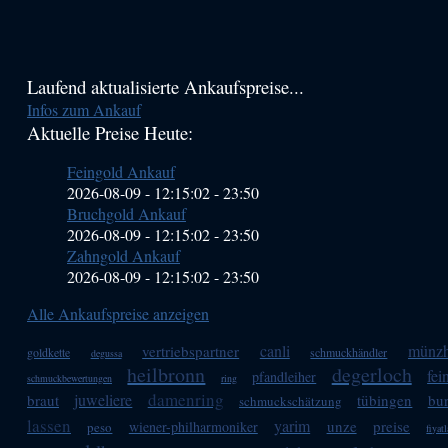
Haupt-
Laufend aktualisierte Ankaufspreise...
Infos zum Ankauf
Sidebar
Aktuelle Preise Heute:
(Primary)
Feingold Ankauf
2026-08-09 - 12:15:02
-
23:50
Bruchgold Ankauf
2026-08-09 - 12:15:02
-
23:50
Zahngold Ankauf
2026-08-09 - 12:15:02
-
23:50
Alle Ankaufspreise anzeigen
canli
münzh
vertriebspartner
goldkette
schmuckhändler
degussa
heilbronn
degerloch
fei
pfandleiher
schmuckbewertungen
ring
damenring
juweliere
braut
tübingen
bu
schmuckschätzung
lassen
yarim
unze
preise
wiener-philharmoniker
peso
fiyatl