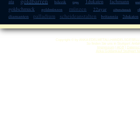
goldbarren
ata
1dukaten
fachmann
bilezik
tipps
reu
münzen
goldschmuck
22ayar
goldmünzen
o
silberschmuck
palladium
scheideanstalten
diamanten
britannia
2dukaten
Copyright © by ANKA EDELMETALLHANDELSGESELLSCHAF
So finden Sie uns in Stuttgart: Anf
Impressum
|
AGB
|
Datensc
Anka Goldankauf Stuttgart
h