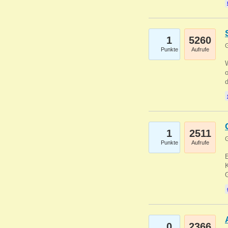
1
5260
G
Punkte
Aufrufe
1
2511
G
Punkte
Aufrufe
E
K
0
2366