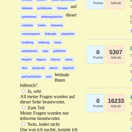
Punkte
Aufrufe
auf
G
4dukaten
golddukaten
2dukaten
dieser
B
goldmünzen
erfahrungsberichte
B
verkaufen
kaufen
diamanten
vertriebspartner
flohmarkt
pfandleiher
inzahlung
erfahrung
lassen
0
5307
ankaufspreise
tipps
goldbarren
G
Punkte
Aufrufe
feingold
degussa
türkisch
satimi
G
alim
almanyada
adresse
degerloch
g
Website
gold-goldmünze
unze
Ihnen
hilfreich?
Ja, sehr
All meine Fragen wurden auf
0
16233
dieser Seite beantwortet.
G
Punkte
Aufrufe
Zum Teil
Meine Fragen wurden nur
T
teilweise beantwortet.
O
Nein, leider nicht
Das was ich suchte, konnte ich