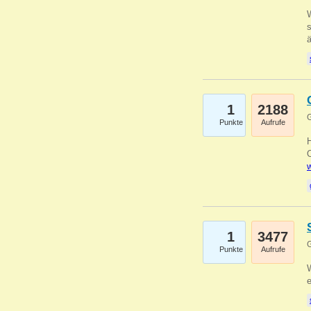
W
s
1
2188
G
Punkte
Aufrufe
O
w
1
3477
G
Punkte
Aufrufe
W