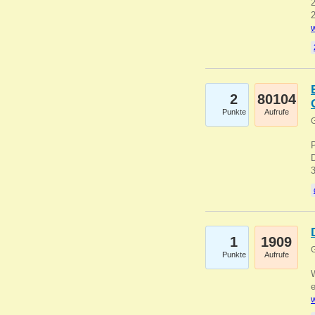
2
2
w
2
80104
Punkte
Aufrufe
G
1
1909
G
Punkte
Aufrufe
e
w