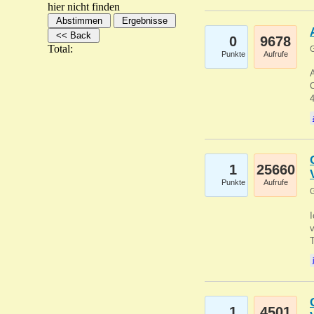
hier nicht finden
0
9678
Total:
G
Punkte
Aufrufe
A
C
1
25660
Punkte
Aufrufe
G
1
4501