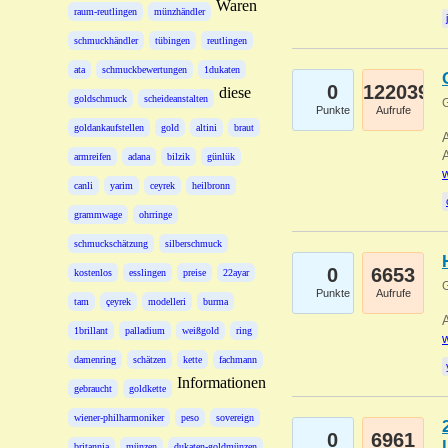
Waren
raum-reutlingen
münzhändler
schmuckhändler
tübingen
reutlingen
ata
schmuckbewertungen
1dukaten
0
122039
diese
goldschmuck
scheideanstalten
G
Punkte
Aufrufe
goldankaufstellen
gold
altini
braut
A
A
armreifen
adana
bilzik
günlük
w
canli
yarim
ceyrek
heilbronn
grammwage
ohrringe
schmuckschätzung
silberschmuck
0
6653
kostenlos
esslingen
preise
22ayar
G
Punkte
Aufrufe
tam
çeyrek
modelleri
burma
A
1brillant
palladium
weißgold
ring
w
damenring
schätzen
kette
fachmann
Informationen
gebraucht
goldkette
wiener-philharmoniker
peso
sovereign
0
6961
britannia
münzen
dukaten-goldmünzen