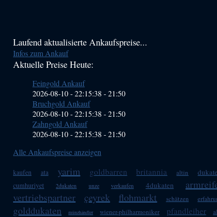
Haupt-
Laufend aktualisierte Ankaufspreise...
Infos zum Ankauf
Sidebar
Aktuelle Preise Heute:
(Primary)
Feingold Ankauf
2026-08-10 - 22:15:38
-
21:50
Bruchgold Ankauf
2026-08-10 - 22:15:38
-
21:50
Zahngold Ankauf
2026-08-10 - 22:15:38
-
21:50
Alle Ankaufspreise anzeigen
yarim
goldbarren
britannia
dukat
kaufen
ata
altin
armreif
4dukaten
cumhuriyet
2dukaten
unze
verkaufen
vertriebspartner
çeyrek
flohmarkt
schätzen
erfahr
golddukaten
pfandleiher
wiener-philharmoniker
a
münzhändler