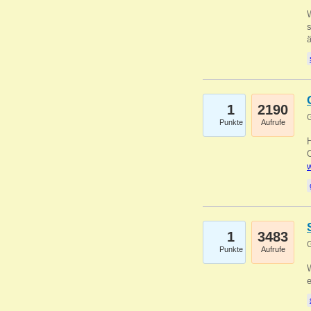
W
s
1
2190
G
Punkte
Aufrufe
O
w
1
3483
G
Punkte
Aufrufe
W