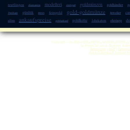
modelleri
goldmünzen
reutlingen
goldhändler
g
diamanten
stuttgart
gold-goldmünze
günlük
ca
feingold
peso
juwelier
1brillant
ankaufspreise
de
goldkette
alim
1dukaten
ohrringe
goldankauf
Copyright © by ANKA EDELMETALLHANDELSGESELLSCHAF
So finden Sie uns in Stuttgart: Anf
Impressum
|
AGB
|
Datensc
Anka Goldankauf Stuttgart
h