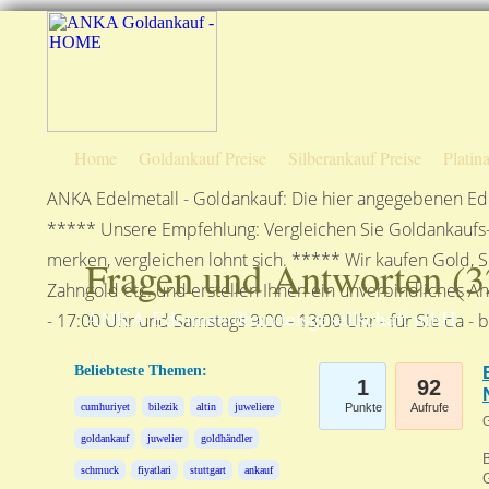
Home
Goldankauf Preise
Silberankauf Preise
Platin
ANKA Edelmetall - Goldankauf: Die hier angegebenen Ede
***** Unsere Empfehlung: Vergleichen Sie Goldankaufs-P
merken, vergleichen lohnt sich. ***** Wir kaufen Gold, S
Fragen und Antworten (
3
Zahngold etc. und erstellen Ihnen ein unverbindliches A
ANKA Edelmetallhandelsgesellschaft mbH
- 17:00 Uhr und Samstags 9:00 - 13:00 Uhr - für Sie da - 
Beliebteste Themen:
1
92
cumhuriyet
bilezik
altin
juweliere
Punkte
Aufrufe
G
goldankauf
juwelier
goldhändler
schmuck
fiyatlari
stuttgart
ankauf
G