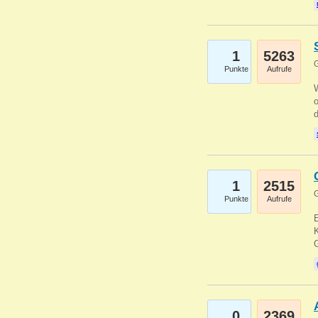
1
5263
G
Punkte
Aufrufe
1
2515
G
Punkte
Aufrufe
E
K
0
2369