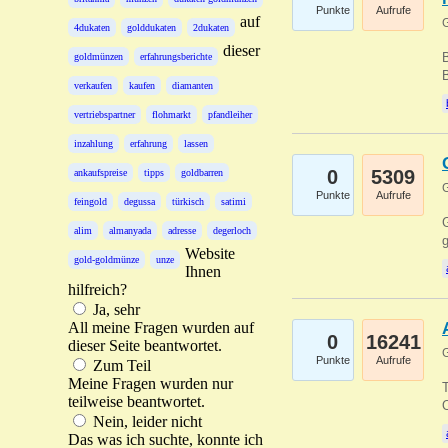
Punkte
Aufrufe
auf
G
4dukaten
golddukaten
2dukaten
dieser
B
goldmünzen
erfahrungsberichte
B
verkaufen
kaufen
diamanten
vertriebspartner
flohmarkt
pfandleiher
inzahlung
erfahrung
lassen
0
5309
ankaufspreise
tipps
goldbarren
G
Punkte
Aufrufe
feingold
degussa
türkisch
satimi
G
alim
almanyada
adresse
degerloch
g
Website
gold-goldmünze
unze
Ihnen
hilfreich?
Ja, sehr
All meine Fragen wurden auf
0
16241
dieser Seite beantwortet.
G
Punkte
Aufrufe
Zum Teil
Meine Fragen wurden nur
T
teilweise beantwortet.
O
Nein, leider nicht
Das was ich suchte, konnte ich