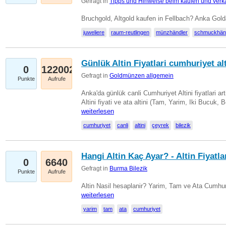
Gefragt in
Tipps und Hinweise beim kaufen und verk
Bruchgold, Altgold kaufen in Fellbach? Anka Gold
juweliere
raum-reutlingen
münzhändler
schmuckhän
Günlük Altin Fiyatlari cumhuriyet alt
0
122002
Gefragt in
Goldmünzen allgemein
Punkte
Aufrufe
Anka'da günlük canli Cumhuriyet Altini fiyatlari 
Altini fiyati ve ata altini (Tam, Yarim, Iki Bucuk, 
weiterlesen
cumhuriyet
canli
altini
çeyrek
bilezik
Hangi Altin Kaç Ayar? - Altin Fiyatla
0
6640
Gefragt in
Burma Bilezik
Punkte
Aufrufe
Altin Nasil hesaplanir? Yarim, Tam ve Ata Cumhuri
weiterlesen
yarim
tam
ata
cumhuriyet