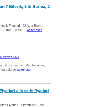
anl? Bilezik, 3 lü Burma, 2
Bilezik Fiyatlari , 22 Ayar Burma
üclü Burma Bilezik.…
weiterlesen
aufen von Gold
ma, altin yorumlari, altin haberleri,
anka-gold.de
weiterlesen
iyatlari alis satis fiyatlari
 Altin Fiyatlari - Sitemizden Canli