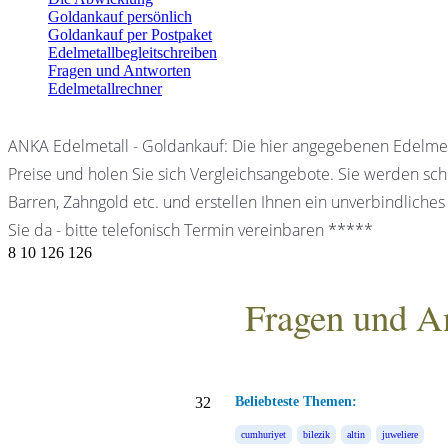
Goldankauf persönlich
Goldankauf per Postpaket
Edelmetallbegleitschreiben
Fragen und Antworten
Edelmetallrechner
ANKA Edelmetall - Goldankauf: Die hier angegebenen Edelmet
Preise und holen Sie sich Vergleichsangebote. Sie werden schn
Barren, Zahngold etc. und erstellen Ihnen ein unverbindliches
Sie da - bitte telefonisch Termin vereinbaren *****
8
10
126
126
Fragen und A
ANKA Edelmetallhandels
32
Beliebteste Themen:
cumhuriyet
bilezik
altin
juweliere