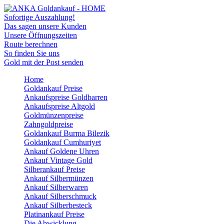
Sofortige Auszahlung!
Das sagen unsere Kunden
Unsere Öffnungszeiten
Route berechnen
So finden Sie uns
Gold mit der Post senden
Home
Goldankauf Preise
Ankaufspreise Goldbarren
Ankaufspreise Altgold
Goldmünzenpreise
Zahngoldpreise
Goldankauf Burma Bilezik
Goldankauf Cumhuriyet
Ankauf Goldene Uhren
Ankauf Vintage Gold
Silberankauf Preise
Ankauf Silbermünzen
Ankauf Silberwaren
Ankauf Silberschmuck
Ankauf Silberbesteck
Platinankauf Preise
Die Abwicklung