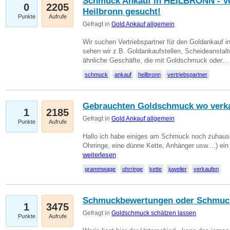
Schmuck Ankauf in HEILBRONN - Ver
0
2205
Heilbronn gesucht!
Punkte
Aufrufe
Gefragt in
Gold Ankauf allgemein
Wir suchen Vertriebspartner für den Goldankauf i
sehen wir z.B. Goldankaufstellen, Scheideanstalt
ähnliche Geschäfte, die mit Goldschmuck oder
schmuck
ankauf
heilbronn
vertriebspartner
Gebrauchten Goldschmuck wo verk
1
2185
Gefragt in
Gold Ankauf allgemein
Punkte
Aufrufe
Hallo ich habe einiges am Schmuck noch zuhause
Ohrringe, eine dünne Kette, Anhänger usw....) ei
weiterlesen
grammwage
ohrringe
kette
juwelier
verkaufen
Schmuckbewertungen oder Schmuc
1
3475
Gefragt in
Goldschmuck schätzen lassen
Punkte
Aufrufe