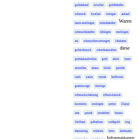
goldankauf
juwelier
goldhändler
schmuck
fiyatlari
stuttgart
ankauf
Waren
raum-reutlingen
münzhändler
schmuckhändler
tübingen
reutlingen
ata
schmuckbewertungen
1dukaten
diese
goldschmuck
scheideanstalten
goldankaufstellen
gold
altini
braut
armreifen
adana
bilzik
günlük
canli
yarim
ceyrek
heilbronn
grammwage
ohrringe
schmuckschätzung
silberschmuck
kostenlos
esslingen
preise
22ayar
tam
çeyrek
modelleri
burma
1brillant
palladium
weißgold
ring
damenring
schätzen
kette
fachmann
Informationen