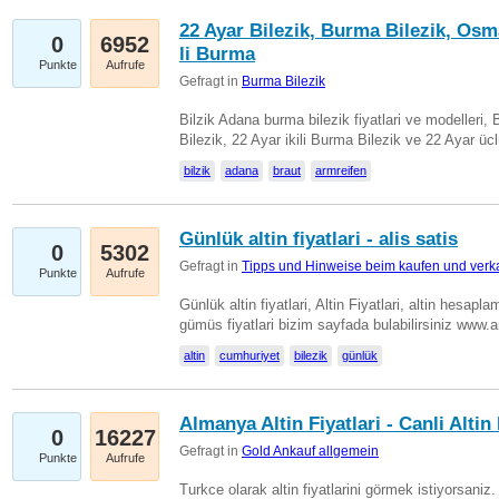
22 Ayar Bilezik, Burma Bilezik, Osm
0
6952
li Burma
Punkte
Aufrufe
Gefragt in
Burma Bilezik
Bilzik Adana burma bilezik fiyatlari ve modelleri, 
Bilezik, 22 Ayar ikili Burma Bilezik ve 22 Ayar 
bilzik
adana
braut
armreifen
Günlük altin fiyatlari - alis satis
0
5302
Gefragt in
Tipps und Hinweise beim kaufen und verk
Punkte
Aufrufe
Günlük altin fiyatlari, Altin Fiyatlari, altin hesapla
gümüs fiyatlari bizim sayfada bulabilirsiniz www.
altin
cumhuriyet
bilezik
günlük
Almanya Altin Fiyatlari - Canli Altin F
0
16227
Gefragt in
Gold Ankauf allgemein
Punkte
Aufrufe
Turkce olarak altin fiyatlarini görmek istiyorsaniz.