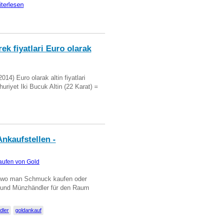
iterlesen
ek fiyatlari Euro olarak
14) Euro olarak altin fiyatlari
uriyet Iki Bucuk Altin (22 Karat) =
nkaufstellen -
aufen von Gold
n wo man Schmuck kaufen oder
, und Münzhändler für den Raum
dler
goldankauf