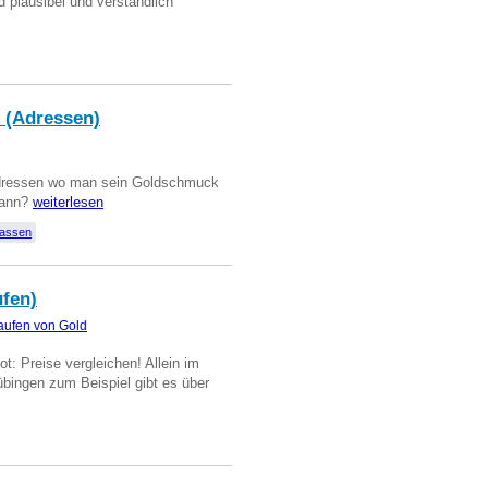
d plausibel und verständlich
 (Adressen)
Adressen wo man sein Goldschmuck
kann?
weiterlesen
lassen
ufen)
aufen von Gold
t: Preise vergleichen! Allein im
übingen zum Beispiel gibt es über