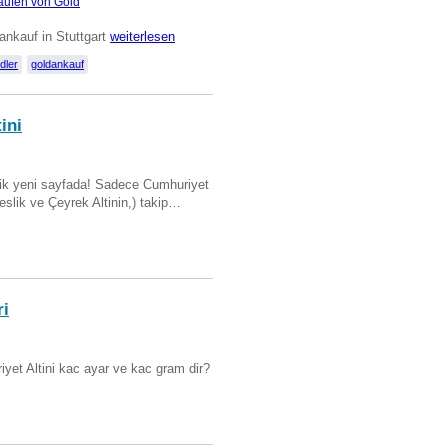
aufen von Gold
ankauf in Stuttgart
weiterlesen
dler
goldankauf
ini
artik yeni sayfada! Sadece Cumhuriyet
Beslik ve Çeyrek Altinin,) takip…
ri
yet Altini kac ayar ve kac gram dir?