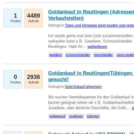
Goldankauf in Reutlingen (Adressen
1
4489
Verkaufstellen)
Punkte
Aufrufe
Gefragt in
Tipps und Hinweise beim kaufen und verk
Ich würde gerne mal eine Liste zusammenstelle
verkaufen kann z.B. Juweliere, Schmuckhändler
Reutlingen. Habt Ihr…
weiterlesen
juweliere
schmuckhändler
münzhändler
raum-reutli
Goldankauf in Reutlingen/Tübingen 
0
2936
gesucht!
Punkte
Aufrufe
Gefragt in
Gold Ankauf allgemein
Wir suchen Vertriebspartner für den Goldankauf 
besten geeignet sehen wir z.B. Goldankaufstellen
Juweliere, oder ähnliche Geschäfte, die Gold,…
w
goldankauf
reutlingen
tübingen