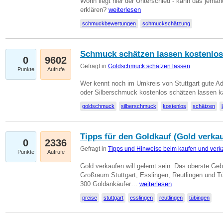
Worin liegt hier der Unterschied - kann das jeman
erklären?
weiterlesen
schmuckbewertungen
schmuckschätzung
Schmuck schätzen lassen kostenlos
0
9602
Gefragt in
Goldschmuck schätzen lassen
Punkte
Aufrufe
Wer kennt noch im Umkreis von Stuttgart gute 
oder Silberschmuck kostenlos schätzen lassen 
goldschmuck
silberschmuck
kostenlos
schätzen
Tipps für den Goldkauf (Gold verka
0
2336
Gefragt in
Tipps und Hinweise beim kaufen und verk
Punkte
Aufrufe
Gold verkaufen will gelernt sein. Das oberste Gebo
Großraum Stuttgart, Esslingen, Reutlingen und T
300 Goldankäufer…
weiterlesen
preise
stuttgart
esslingen
reutlingen
tübingen