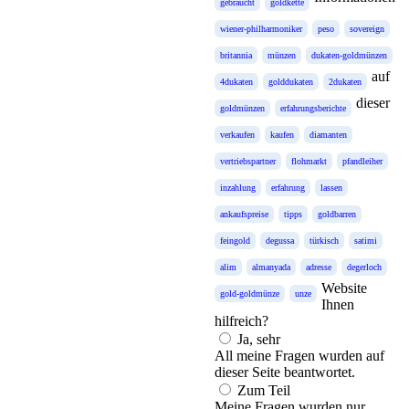
gebraucht
goldkette
wiener-philharmoniker
peso
sovereign
britannia
münzen
dukaten-goldmünzen
auf
4dukaten
golddukaten
2dukaten
dieser
goldmünzen
erfahrungsberichte
verkaufen
kaufen
diamanten
vertriebspartner
flohmarkt
pfandleiher
inzahlung
erfahrung
lassen
ankaufspreise
tipps
goldbarren
feingold
degussa
türkisch
satimi
alim
almanyada
adresse
degerloch
Website
gold-goldmünze
unze
Ihnen
hilfreich?
Ja, sehr
All meine Fragen wurden auf
dieser Seite beantwortet.
Zum Teil
Meine Fragen wurden nur