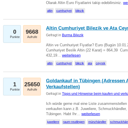
Olarak Altin Euro Fiyatlarini takip edebilirsiniz.
we
altin
cumhuriyet
bilezik
Altin Cumhuriyet Bilezik ve Ata Ceyr
0
9668
Gefragt in
Burma Bilezik
Punkte
Aufrufe
Altin ve Cumhuriyet Fiyatlar? Euro (Bugün 10.01.20
Cumhuriyet Beslik Altin (22 Karat) = 864,39  Cumh
432,19…
weiterlesen
altin
cumhuriyet
bilezik
ata
ceyrek
Goldankauf in Tübingen (Adressen A
1
25650
Verkaufstellen)
Punkte
Aufrufe
Gefragt in
Tipps und Hinweise beim kaufen und verk
Ich würde gerne mal eine Liste zusammenstelle
verkaufen kann z.B. Juweliere, Schmuckhändler
Tübingen. Habt Ihr…
weiterlesen
juweliere
raum-reutlingen
münzhändler
schmuckhän