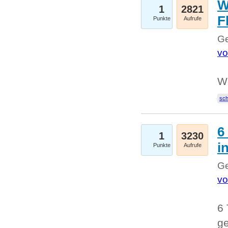
W
1
2821
F
Punkte
Aufrufe
Ge
vo
W
sc
6
1
3230
i
Punkte
Aufrufe
Ge
vo
6 
ge