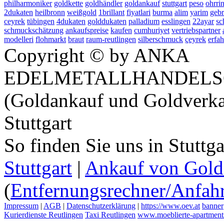
philharmoniker
goldkette
goldhändler
goldankauf
stuttgart
peso
ohrri
2dukaten
heilbronn
weißgold
1brillant
fiyatlari
burma
alim
yarim
gebr
ceyrek
tübingen
4dukaten
golddukaten
palladium
esslingen
22ayar
sc
schmuckschätzung
ankaufspreise
kaufen
cumhuriyet
vertriebspartner
modelleri
flohmarkt
braut
raum-reutlingen
silberschmuck
çeyrek
erfa
Copyright © by ANKA
EDELMETALLHANDELS
(Goldankauf und Goldverka
Stuttgart
So finden Sie uns in Stuttg
Stuttgart
|
Ankauf von Gold 
(
Entfernungsrechner/Anfahr
Impressum
|
AGB
|
Datenschutzerklärung
|
https://www.oev.at
banner
Kurierdienste Reutlingen
Taxi Reutlingen
www.moeblierte-apartments-