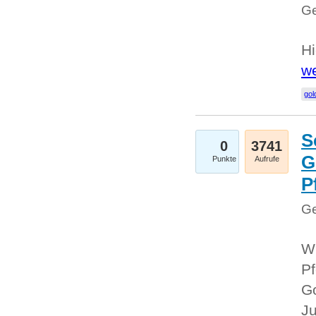
Ge
Hi
we
gol
S
0
3741
G
Punkte
Aufrufe
P
Ge
Wi
Pf
Go
Ju