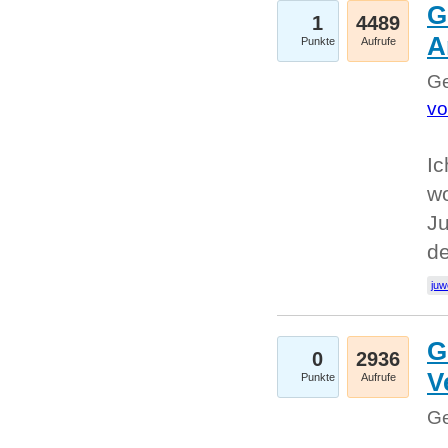
G
1
4489
A
Punkte
Aufrufe
Ge
vo
Ic
w
Ju
d
juw
G
0
2936
V
Punkte
Aufrufe
Ge