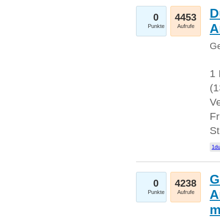
D
0
4453
A
Punkte
Aufrufe
Ge
1 
(
Ve
Fr
St
1du
G
0
4238
A
Punkte
Aufrufe
m