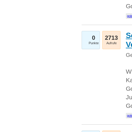
G
gol
S
0
2713
V
Punkte
Aufrufe
Ge
Wi
Ka
Go
Ju
G
gol