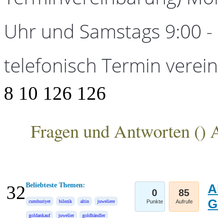
Uhr und Samstags 9:00 - 1
telefonisch Termin verei
8
10
126
126
Fragen und Antworten (
) 
ANKA Edelmetallhandelsgesellschaft mbH
Beliebteste Themen:
A
32
0
85
G
cumhuriyet
bilezik
altin
juweliere
Punkte
Aufrufe
goldankauf
juwelier
goldhändler