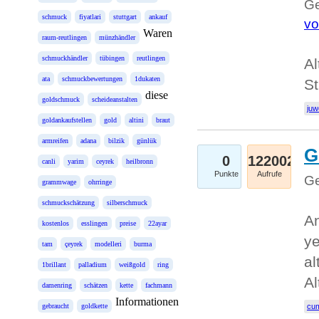
Ge
schmuck
fiyatlari
stuttgart
ankauf
vo
Waren
raum-reutlingen
münzhändler
schmuckhändler
tübingen
reutlingen
Al
ata
schmuckbewertungen
1dukaten
St
diese
goldschmuck
scheideanstalten
juw
goldankaufstellen
gold
altini
braut
armreifen
adana
bilzik
günlük
G
0
122002
canli
yarim
ceyrek
heilbronn
Punkte
Aufrufe
Ge
grammwage
ohrringe
schmuckschätzung
silberschmuck
An
kostenlos
esslingen
preise
22ayar
ye
tam
çeyrek
modelleri
burma
al
1brillant
palladium
weißgold
ring
Al
damenring
schätzen
kette
fachmann
Informationen
gebraucht
goldkette
cum