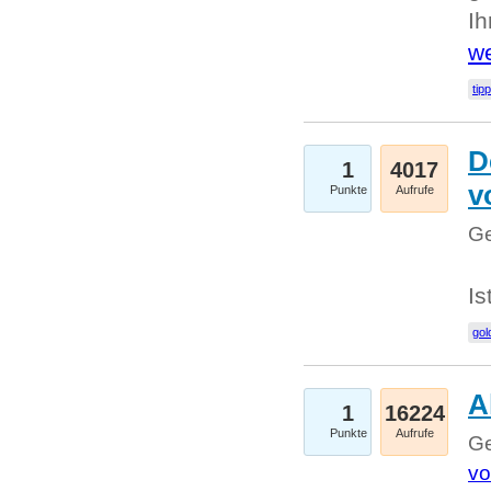
I
we
tip
D
1
4017
v
Punkte
Aufrufe
Ge
Is
gol
A
1
16224
Punkte
Aufrufe
Ge
vo