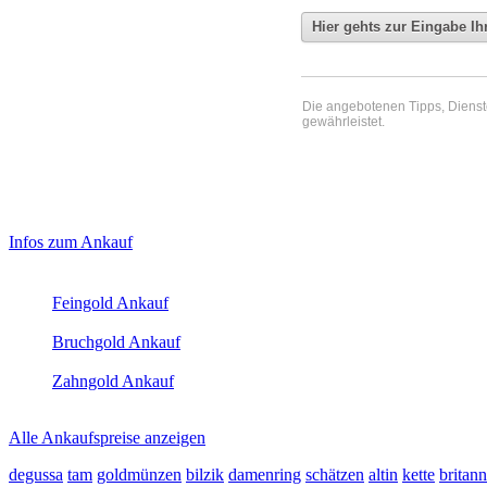
Die angebotenen Tipps, Dienste 
gewährleistet.
Haupt-
Laufend aktualisierte Ankaufspreise...
Infos zum Ankauf
Sidebar
Aktuelle Preise Heute:
(Primary)
Feingold Ankauf
2026-08-06 - 02:51:36
-
02:50
Bruchgold Ankauf
2026-08-06 - 02:51:36
-
02:50
Zahngold Ankauf
2026-08-06 - 02:51:36
-
02:50
Alle Ankaufspreise anzeigen
degussa
tam
goldmünzen
bilzik
damenring
schätzen
altin
kette
britann