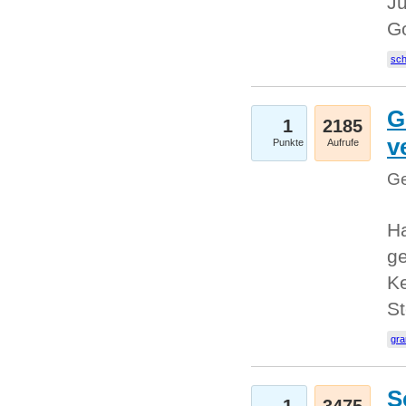
Ju
G
sc
G
1
2185
v
Punkte
Aufrufe
Ge
H
ge
Ke
S
gr
S