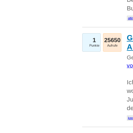
Bu
alti
G
1
25650
A
Punkte
Aufrufe
Ge
vo
Ic
w
Ju
d
juw