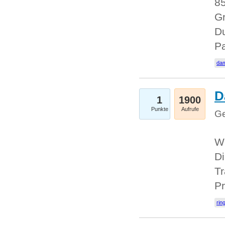
85
Gr
Du
Pa
dam
D
1
1900
Punkte
Aufrufe
Ge
W
Di
Tr
Pr
rin