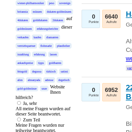
wiener-philharmoniker
peso
sovereign
H
britannia
münzen
dukaten-goldmünzen
0
6640
auf
4dukaten
golddukaten
2dukaten
Punkte
Aufrufe
Ge
dieser
goldmünzen
erfahrungsberichte
verkaufen
kaufen
diamanten
Al
vertriebspartner
flohmarkt
pfandleiher
Cu
inzahlung
erfahrung
lassen
we
ankaufspreise
tipps
goldbarren
yar
feingold
degussa
türkisch
satimi
alim
almanyada
adresse
degerloch
2
Website
0
6952
gold-goldmünze
unze
Ihnen
B
Punkte
Aufrufe
hilfreich?
Ja, sehr
Ge
All meine Fragen wurden auf
dieser Seite beantwortet.
Zum Teil
Bi
Meine Fragen wurden nur
teilweise beantwortet.