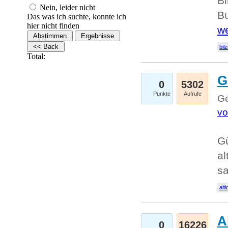
Bi
Nein, leider nicht
Bu
Das was ich suchte, konnte ich
hier nicht finden
we
bilz
Total:
G
0
5302
Punkte
Aufrufe
Ge
vo
Gü
al
sa
alti
A
0
16226