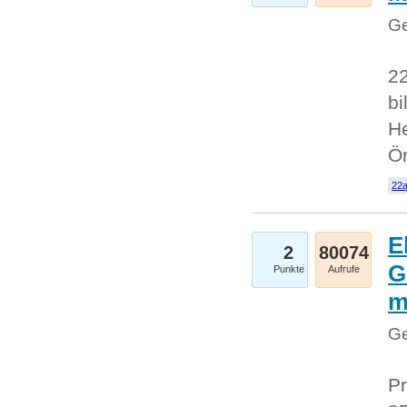
Ge
22
bi
He
Ö
22a
E
2
80074
G
Punkte
Aufrufe
Ge
Pr