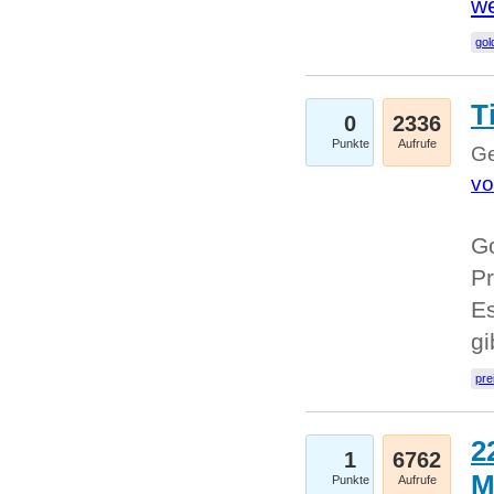
we
go
T
0
2336
Punkte
Aufrufe
Ge
vo
Go
Pr
Es
g
pre
2
1
6762
M
Punkte
Aufrufe