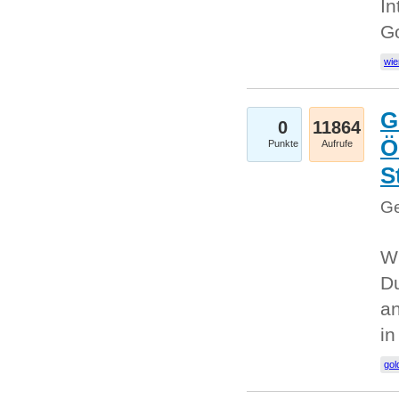
In
G
wie
G
0
11864
Ö
Punkte
Aufrufe
S
Ge
Wi
Du
an
i
gol