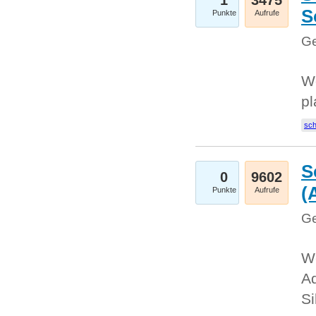
1
3475
S
Punkte
Aufrufe
Ge
Wo
pl
sc
S
0
9602
(
Punkte
Aufrufe
Ge
We
A
Si