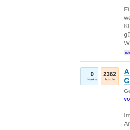
Ei
we
Kl
gü
W
gol
A
0
2362
G
Punkte
Aufrufe
Ge
vo
Im
An