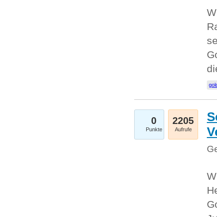
Wi
Ra
se
Go
d
gol
S
0
2205
V
Punkte
Aufrufe
Ge
Wi
He
Go