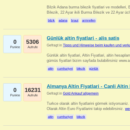
Bilzik Adana burma bilezik fiyatlari ve modelleri, 
Bilezik, 22 Ayar ikili Burma Bilezik ve 22 Ayar 
bilzik
adana
braut
armreifen
Günlük altin fiyatlari - alis satis
0
5306
Gefragt in
Tipps und Hinweise beim kaufen und verk
Punkte
Aufrufe
Günlük altin fiyatlari, Altin Fiyatlari, altin hesapla
gümüs fiyatlari bizim sayfada bulabilirsiniz www.
altin
cumhuriyet
bilezik
günlük
Almanya Altin Fiyatlari - Canli Altin F
0
16231
Gefragt in
Gold Ankauf allgemein
Punkte
Aufrufe
Turkce olarak altin fiyatlarini görmek istiyorsaniz.
Olarak Altin Euro Fiyatlarini takip edebilirsiniz.
we
altin
cumhuriyet
bilezik