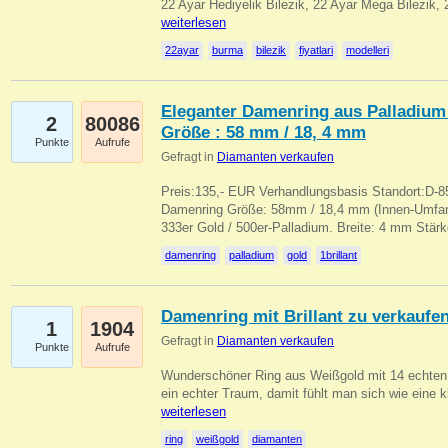
22 Ayar Hediyelik Bilezik, 22 Ayar Mega Bilezik
weiterlesen
22ayar
burma
bilezik
fiyatlari
modelleri
Eleganter Damenring aus Palladium 
2
80086
Größe : 58 mm / 18, 4 mm
Punkte
Aufrufe
Gefragt in
Diamanten verkaufen
Preis:135,- EUR Verhandlungsbasis Standort:D-85
Damenring Größe: 58mm / 18,4 mm (Innen-Umfang
333er Gold / 500er-Palladium. Breite: 4 mm Stä
damenring
palladium
gold
1brillant
Damenring mit Brillant zu verkaufe
1
1904
Gefragt in
Diamanten verkaufen
Punkte
Aufrufe
Wunderschöner Ring aus Weißgold mit 14 echten 
ein echter Traum, damit fühlt man sich wie eine kl
weiterlesen
ring
weißgold
diamanten