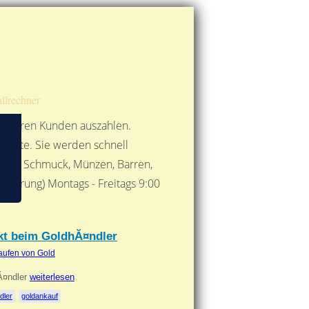
Route berechnen
So finden Sie uns
Gold mit der Post senden
llrechner
 unseren Kunden auszahlen.
ebote. Sie werden schnell
 Form: Schmuck, Münzen, Barren,
nbarung) Montags - Freitags 9:00
***
ekt beim GoldhĂ¤ndler
aufen von Gold
hĂ¤ndler
weiterlesen
dler
goldankauf