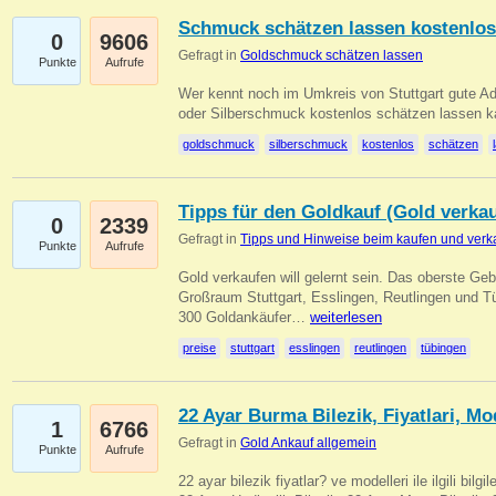
Schmuck schätzen lassen kostenlos
0
9606
Gefragt in
Goldschmuck schätzen lassen
Punkte
Aufrufe
Wer kennt noch im Umkreis von Stuttgart gute 
oder Silberschmuck kostenlos schätzen lassen 
goldschmuck
silberschmuck
kostenlos
schätzen
Tipps für den Goldkauf (Gold verka
0
2339
Gefragt in
Tipps und Hinweise beim kaufen und verk
Punkte
Aufrufe
Gold verkaufen will gelernt sein. Das oberste Gebo
Großraum Stuttgart, Esslingen, Reutlingen und T
300 Goldankäufer…
weiterlesen
preise
stuttgart
esslingen
reutlingen
tübingen
22 Ayar Burma Bilezik, Fiyatlari, Mo
1
6766
Gefragt in
Gold Ankauf allgemein
Punkte
Aufrufe
22 ayar bilezik fiyatlar? ve modelleri ile ilgili bilg