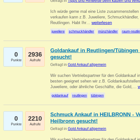
Gefragt in
Tipps und Hinweise beim kaufen und verk
Ich würde gerne mal eine Liste zusammenstelle
verkaufen kann z.B. Juweliere, Schmuckhändler
Reutlingen. Habt Ihr…
weiterlesen
juweliere
schmuckhändler
münzhändler
raum-reutli
Goldankauf in Reutlingen/Tübingen 
0
2936
gesucht!
Punkte
Aufrufe
Gefragt in
Gold Ankauf allgemein
Wir suchen Vertriebspartner für den Goldankauf 
besten geeignet sehen wir z.B. Goldankaufstellen
Juweliere, oder ähnliche Geschäfte, die Gold,…
w
goldankauf
reutlingen
tübingen
Schmuck Ankauf in HEILBRONN - Ver
0
2210
Heilbronn gesucht!
Punkte
Aufrufe
Gefragt in
Gold Ankauf allgemein
Wir suchen Vertriebspartner für den Goldankauf i