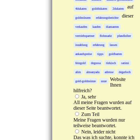
auf
4dukaten
golddukaten
2dukaten
dieser
goldmünzen
erfahrungsberichte
verkaufen
kaufen
diamanten
vertriebspartner
flohmarkt
pfandleiher
inzahlung
erfahrung
lassen
ankaufspreise
tipps
goldbarren
feingold
degussa
türkisch
satimi
alim
almanyada
adresse
degerloch
Website
gold-goldmünze
unze
Ihnen
hilfreich?
Ja, sehr
All meine Fragen wurden auf
dieser Seite beantwortet.
Zum Teil
Meine Fragen wurden nur
teilweise beantwortet.
Nein, leider nicht
Das was ich suchte, konnte ich