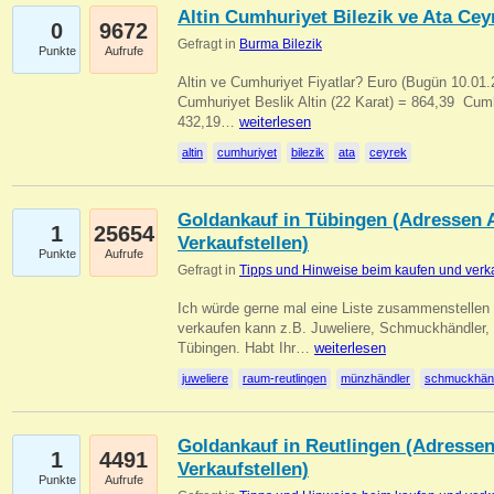
Altin Cumhuriyet Bilezik ve Ata Ceyr
0
9672
Gefragt in
Burma Bilezik
Punkte
Aufrufe
Altin ve Cumhuriyet Fiyatlar? Euro (Bugün 10.01.20
Cumhuriyet Beslik Altin (22 Karat) = 864,39  Cumh
432,19…
weiterlesen
altin
cumhuriyet
bilezik
ata
ceyrek
Goldankauf in Tübingen (Adressen A
1
25654
Verkaufstellen)
Punkte
Aufrufe
Gefragt in
Tipps und Hinweise beim kaufen und verk
Ich würde gerne mal eine Liste zusammenstelle
verkaufen kann z.B. Juweliere, Schmuckhändler
Tübingen. Habt Ihr…
weiterlesen
juweliere
raum-reutlingen
münzhändler
schmuckhän
Goldankauf in Reutlingen (Adressen
1
4491
Verkaufstellen)
Punkte
Aufrufe