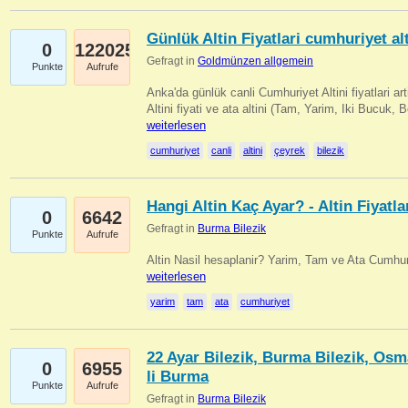
Günlük Altin Fiyatlari cumhuriyet alt
0
122025
Gefragt in
Goldmünzen allgemein
Punkte
Aufrufe
Anka'da günlük canli Cumhuriyet Altini fiyatlari 
Altini fiyati ve ata altini (Tam, Yarim, Iki Bucuk, 
weiterlesen
cumhuriyet
canli
altini
çeyrek
bilezik
Hangi Altin Kaç Ayar? - Altin Fiyatla
0
6642
Gefragt in
Burma Bilezik
Punkte
Aufrufe
Altin Nasil hesaplanir? Yarim, Tam ve Ata Cumhuri
weiterlesen
yarim
tam
ata
cumhuriyet
22 Ayar Bilezik, Burma Bilezik, Osm
0
6955
li Burma
Punkte
Aufrufe
Gefragt in
Burma Bilezik