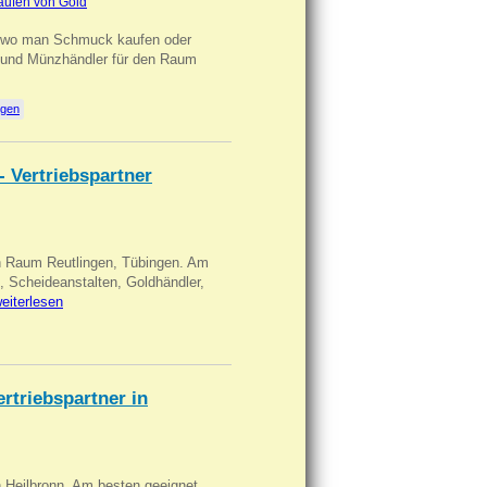
aufen von Gold
n wo man Schmuck kaufen oder
, und Münzhändler für den Raum
ngen
- Vertriebspartner
in Raum Reutlingen, Tübingen. Am
, Scheideanstalten, Goldhändler,
eiterlesen
triebspartner in
n Heilbronn. Am besten geeignet