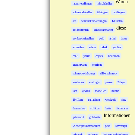
Waren
raum-reutlingen
münzhändler
schmuckhändler
tübingen
reutlingen
ata
schmuckbewertungen
1dukaten
diese
goldschmuck
scheideanstalten
goldankaufstellen
gold
altini
braut
armreifen
adana
bilzik
günlük
canli
yarim
ceyrek
heilbronn
grammwage
ohrringe
schmuckschätzung
silberschmuck
kostenlos
esslingen
preise
22ayar
tam
çeyrek
modelleri
burma
1brillant
palladium
weißgold
ring
damenring
schätzen
kette
fachmann
Informationen
gebraucht
goldkette
wiener-philharmoniker
peso
sovereign
britannia
münzen
dukaten-goldmünzen