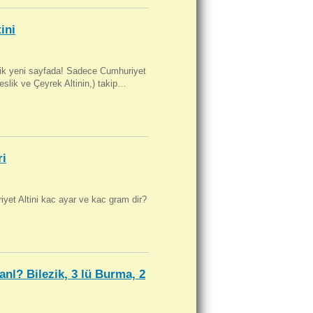
ini
artik yeni sayfada! Sadece Cumhuriyet
Beslik ve Çeyrek Altinin,) takip…
ri
yet Altini kac ayar ve kac gram dir?
anl? Bilezik, 3 lü Burma, 2