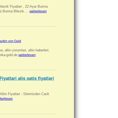
Bilezik Fiyatlari , 22 Ayar Burma
üclü Burma Bilezik.…
weiterlesen
aufen von Gold
ma, altin yorumlari, altin haberleri,
anka-gold.de
weiterlesen
iyatlari alis satis fiyatlari
 Altin Fiyatlari - Sitemizden Canli
iterlesen