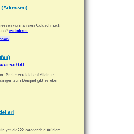
 (Adressen)
Adressen wo man sein Goldschmuck
kann?
weiterlesen
lassen
ufen)
aufen von Gold
t: Preise vergleichen! Allein im
übingen zum Beispiel gibt es über
delleri
ilerin yer ald??? kategorideki ürünlere