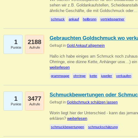
sehen wir z.B. Goldankaufstellen, Scheideanstalt
ähnliche Geschäfte, die mit Goldschmuck oder
schmuck
ankauf
heilbronn
vertriebspartner
Gebrauchten Goldschmuck wo verk
1
2188
Gefragt in
Gold Ankauf allgemein
Punkte
Aufrufe
Hallo ich habe einiges am Schmuck noch zuhause
Ohrringe, eine dünne Kette, Anhänger usw....) ei
weiterlesen
grammwage
ohrringe
kette
juwelier
verkaufen
Schmuckbewertungen oder Schmuc
1
3477
Gefragt in
Goldschmuck schätzen lassen
Punkte
Aufrufe
Worin liegt hier der Unterschied - kann das jeman
erklären?
weiterlesen
schmuckbewertungen
schmuckschätzung