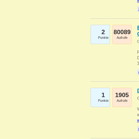
w
2
80089
Punkte
Aufrufe
G
1
1905
G
Punkte
Aufrufe
e
w