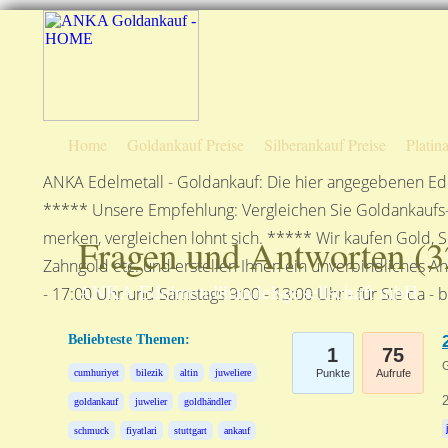
Home
Goldankauf Preise
Silberankauf Preise
Platin
ANKA Edelmetall - Goldankauf: Die hier angegebenen Ede
***** Unsere Empfehlung: Vergleichen Sie Goldankaufs-P
merken, vergleichen lohnt sich. ***** Wir kaufen Gold, S
Fragen und Antworten (
3
Zahngold etc. und erstellen Ihnen ein unverbindliches A
ANKA Edelmetallhandelsgesellschaft mbH
- 17:00 Uhr und Samstags 9:00 - 13:00 Uhr - für Sie da - 
Beliebteste Themen:
1
75
G
cumhuriyet
bilezik
altin
juweliere
Punkte
Aufrufe
2
goldankauf
juwelier
goldhändler
schmuck
fiyatlari
stuttgart
ankauf