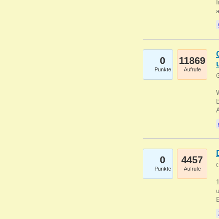
I
a
0
11869
Punkte
Aufrufe
G
B
0
4457
G
Punkte
Aufrufe
u