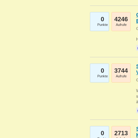
0
4246
Punkte
Aufrufe
G
0
3744
Punkte
Aufrufe
G
W
s
0
2713