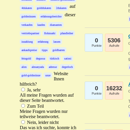
B
auf
4dukaten
golddukaten
2dukaten
B
dieser
goldmünzen
erfahrungsberichte
verkaufen
kaufen
diamanten
vertriebspartner
flohmarkt
pfandleiher
0
5306
inzahlung
erfahrung
lassen
G
Punkte
Aufrufe
ankaufspreise
tipps
goldbarren
G
g
feingold
degussa
türkisch
satimi
alim
almanyada
adresse
degerloch
Website
gold-goldmünze
unze
Ihnen
hilfreich?
0
16232
Ja, sehr
G
Punkte
Aufrufe
All meine Fragen wurden auf
dieser Seite beantwortet.
T
Zum Teil
O
Meine Fragen wurden nur
teilweise beantwortet.
Nein, leider nicht
Das was ich suchte, konnte ich