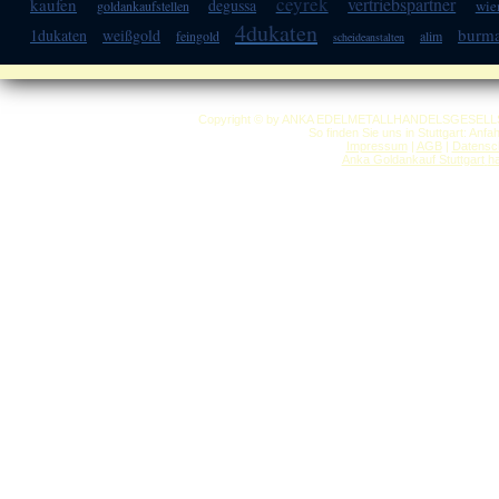
ceyrek
vertriebspartner
kaufen
degussa
wie
goldankaufstellen
4dukaten
burm
1dukaten
weißgold
feingold
alim
scheideanstalten
Copyright © by ANKA EDELMETALLHANDELSGESELLSCHAF
So finden Sie uns in Stuttgart: Anf
Impressum
|
AGB
|
Datensc
Anka Goldankauf Stuttgart
h