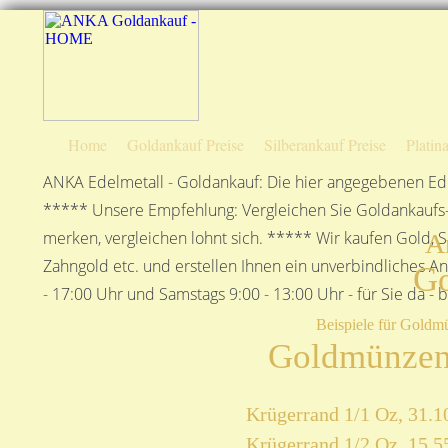
Home
Goldankauf Preise
Silberankauf Preise
Platin
ANKA Edelmetall - Goldankauf: Die hier angegebenen Ede
***** Unsere Empfehlung: Vergleichen Sie Goldankaufs-P
merken, vergleichen lohnt sich. ***** Wir kaufen Gold, S
A
Zahngold etc. und erstellen Ihnen ein unverbindliches A
G
- 17:00 Uhr und Samstags 9:00 - 13:00 Uhr - für Sie da - 
Beispiele für Goldm
Goldmünzen
Krügerrand 1/1 Oz, 31.1
Krügerrand 1/2 Oz, 15,5