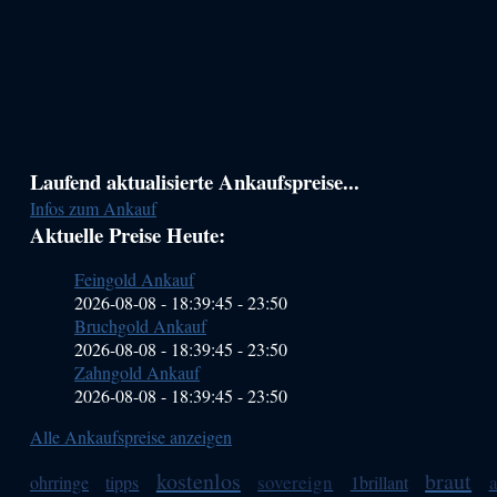
Haupt-
Laufend aktualisierte Ankaufspreise...
Infos zum Ankauf
Sidebar
Aktuelle Preise Heute:
(Primary)
Feingold Ankauf
2026-08-08 - 18:39:45
-
23:50
Bruchgold Ankauf
2026-08-08 - 18:39:45
-
23:50
Zahngold Ankauf
2026-08-08 - 18:39:45
-
23:50
Alle Ankaufspreise anzeigen
kostenlos
braut
sovereign
ohrringe
tipps
1brillant