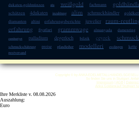
weißgold
goldhändl
fachmann
dukaten-goldmünzen
ata
alim
4dukaten
schmuckhändler
schätzen
goldket
inzahlung
raum-reutlin
juwelier
erfahrungsberichte
diamanten
altini
erfahrung
grammwage
fiyatlari
almanyada
damenring
schmuc
çeyrek
palladium
degerloch
bilzik
cumhuriyet
modelleri
preise
kette
schmuckschätzung
pfandleiher
esslingen
postversand
Copyright © by ANKA EDELMETALLHANDELSGESELLSCHAF
So finden Sie uns in Stuttgart: Anf
Impressum
|
AGB
|
Datensc
Anka Goldankauf Stuttgart
h
Ihre Merkliste v. 08.08.2026
Auszahlung:
Euro