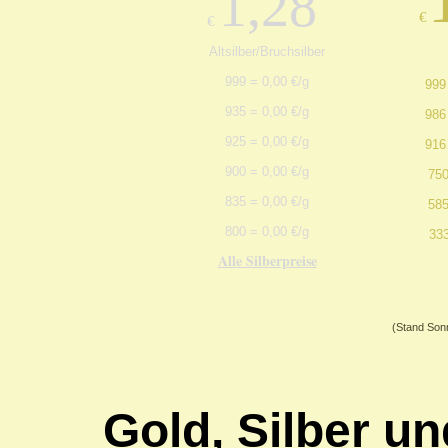
1,28
€
€
Altsilber/Bruchsilber
999 = 0,00 €/g
999
935 = 0,00 €/g
986
925 = 0,00 €/g
916
900 = 0,00 €/g
75
835 = 0,00 €/g
58
800 = 0,00 €/g
33
Alle Silberpreise
(Stand Sonn
Gold, Silber un